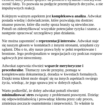
ocenić fakty. To pozwala na podjęcie przemyślanych decyzów, a nie
impulsywnych reakcji.
Kolejnym ważnym aspektem jest
kompleksowa analiza
. Adwokat
posiada wiedzę i doświadczenie, które pozwalają mu dostrzec
niuanse prawne, które dla osoby spoza branży są niewidoczne.
Potrafi on zidentyfikować wszystkie potencjalne ryzyka i szanse, a
następnie opracować szczegółowy plan działania.
Nie można zapomnieć o
reprezentacji interesów
. Adwokat staje
się naszym głosem w kontaktach z innymi stronami, urzędami czy
sądami. Dba o to, aby nasze prawa były w pełni respektowane i
bronione. Jego profesjonalizm w negocjacjach czy podczas rozpraw
sądowych jest nieoceniony.
Adwokat zapewnia również
wsparcie merytoryczne i
proceduralne
. Tłumaczy zawiłe przepisy, pomaga w
kompletowaniu dokumentacji, doradza w kwestiach formalnych.
Dzięki temu klient może skupić się na innych aspektach swojego
życia, wiedząc, że jego sprawa jest w dobrych rękach.
Warto podkreślić, że dobry adwokat potrafi również
minimalizować stres
związany z problemami prawnymi. Dzieląc
się odpowiedzialnością i prowadząc klienta przez cały proces,
zmniejsza poczucie osamotnienia i niepewności. To właśnie ta