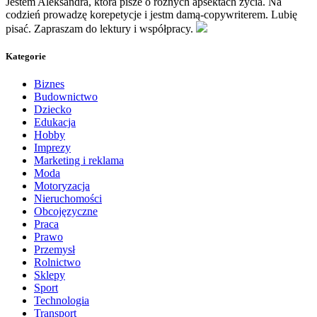
Jestem Aleksandra, która pisze o różnych apsektach życia. Na
codzień prowadzę korepetycje i jestm damą-copywriterem. Lubię
pisać. Zapraszam do lektury i współpracy.
Kategorie
Biznes
Budownictwo
Dziecko
Edukacja
Hobby
Imprezy
Marketing i reklama
Moda
Motoryzacja
Nieruchomości
Obcojęzyczne
Praca
Prawo
Przemysł
Rolnictwo
Sklepy
Sport
Technologia
Transport