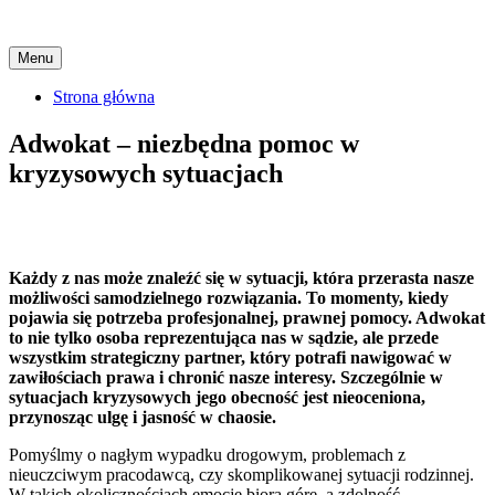
Skip
Menu
to
content
Strona główna
Adwokat – niezbędna pomoc w
kryzysowych sytuacjach
Każdy z nas może znaleźć się w sytuacji, która przerasta nasze
możliwości samodzielnego rozwiązania. To momenty, kiedy
pojawia się potrzeba profesjonalnej, prawnej pomocy. Adwokat
to nie tylko osoba reprezentująca nas w sądzie, ale przede
wszystkim strategiczny partner, który potrafi nawigować w
zawiłościach prawa i chronić nasze interesy. Szczególnie w
sytuacjach kryzysowych jego obecność jest nieoceniona,
przynosząc ulgę i jasność w chaosie.
Pomyślmy o nagłym wypadku drogowym, problemach z
nieuczciwym pracodawcą, czy skomplikowanej sytuacji rodzinnej.
W takich okolicznościach emocje biorą górę, a zdolność