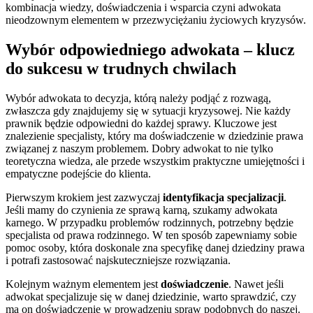
kombinacja wiedzy, doświadczenia i wsparcia czyni adwokata
nieodzownym elementem w przezwyciężaniu życiowych kryzysów.
Wybór odpowiedniego adwokata – klucz
do sukcesu w trudnych chwilach
Wybór adwokata to decyzja, którą należy podjąć z rozwagą,
zwłaszcza gdy znajdujemy się w sytuacji kryzysowej. Nie każdy
prawnik będzie odpowiedni do każdej sprawy. Kluczowe jest
znalezienie specjalisty, który ma doświadczenie w dziedzinie prawa
związanej z naszym problemem. Dobry adwokat to nie tylko
teoretyczna wiedza, ale przede wszystkim praktyczne umiejętności i
empatyczne podejście do klienta.
Pierwszym krokiem jest zazwyczaj
identyfikacja specjalizacji
.
Jeśli mamy do czynienia ze sprawą karną, szukamy adwokata
karnego. W przypadku problemów rodzinnych, potrzebny będzie
specjalista od prawa rodzinnego. W ten sposób zapewniamy sobie
pomoc osoby, która doskonale zna specyfikę danej dziedziny prawa
i potrafi zastosować najskuteczniejsze rozwiązania.
Kolejnym ważnym elementem jest
doświadczenie
. Nawet jeśli
adwokat specjalizuje się w danej dziedzinie, warto sprawdzić, czy
ma on doświadczenie w prowadzeniu spraw podobnych do naszej.