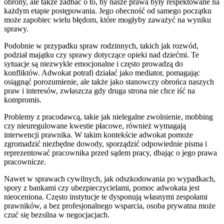
obrony, ale także zadbać o to, by nasze prawa były respektowane na
każdym etapie postępowania. Jego obecność od samego początku
może zapobiec wielu błędom, które mogłyby zaważyć na wyniku
sprawy.
Podobnie w przypadku spraw rodzinnych, takich jak rozwód,
podział majątku czy sprawy dotyczące opieki nad dziećmi. Te
sytuacje są niezwykle emocjonalne i często prowadzą do
konfliktów. Adwokat potrafi działać jako mediator, pomagając
osiągnąć porozumienie, ale także jako stanowczy obrońca naszych
praw i interesów, zwłaszcza gdy druga strona nie chce iść na
kompromis.
Problemy z pracodawcą, takie jak nielegalne zwolnienie, mobbing
czy nieuregulowane kwestie płacowe, również wymagają
interwencji prawnika. W takim kontekście adwokat pomoże
zgromadzić niezbędne dowody, sporządzić odpowiednie pisma i
reprezentować pracownika przed sądem pracy, dbając o jego prawa
pracownicze.
Nawet w sprawach cywilnych, jak odszkodowania po wypadkach,
spory z bankami czy ubezpieczycielami, pomoc adwokata jest
nieoceniona. Często instytucje te dysponują własnymi zespołami
prawników, a bez profesjonalnego wsparcia, osoba prywatna może
czuć się bezsilna w negocjacjach.