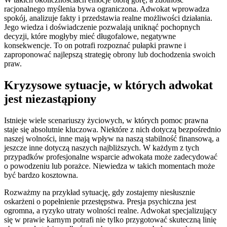
racjonalnego myślenia bywa ograniczona. Adwokat wprowadza
spokój, analizuje fakty i przedstawia realne możliwości działania.
Jego wiedza i doświadczenie pozwalają uniknąć pochopnych
decyzji, które mogłyby mieć długofalowe, negatywne
konsekwencje. To on potrafi rozpoznać pułapki prawne i
zaproponować najlepszą strategię obrony lub dochodzenia swoich
praw.
Kryzysowe sytuacje, w których adwokat
jest niezastąpiony
Istnieje wiele scenariuszy życiowych, w których pomoc prawna
staje się absolutnie kluczowa. Niektóre z nich dotyczą bezpośrednio
naszej wolności, inne mają wpływ na naszą stabilność finansową, a
jeszcze inne dotyczą naszych najbliższych. W każdym z tych
przypadków profesjonalne wsparcie adwokata może zadecydować
o powodzeniu lub porażce. Niewiedza w takich momentach może
być bardzo kosztowna.
Rozważmy na przykład sytuację, gdy zostajemy niesłusznie
oskarżeni o popełnienie przestępstwa. Presja psychiczna jest
ogromna, a ryzyko utraty wolności realne. Adwokat specjalizujący
się w prawie karnym potrafi nie tylko przygotować skuteczną linię