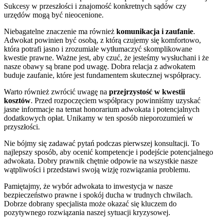
Sukcesy w przeszłości i znajomość konkretnych sądów czy
urzędów mogą być nieocenione.
Niebagatelne znaczenie ma również
komunikacja i zaufanie
.
Adwokat powinien być osobą, z którą czujemy się komfortowo,
która potrafi jasno i zrozumiale wytłumaczyć skomplikowane
kwestie prawne. Ważne jest, aby czuć, że jesteśmy wysłuchani i że
nasze obawy są brane pod uwagę. Dobra relacja z adwokatem
buduje zaufanie, które jest fundamentem skutecznej współpracy.
Warto również zwrócić uwagę na
przejrzystość w kwestii
kosztów
. Przed rozpoczęciem współpracy powinniśmy uzyskać
jasne informacje na temat honorarium adwokata i potencjalnych
dodatkowych opłat. Unikamy w ten sposób nieporozumień w
przyszłości.
Nie bójmy się zadawać pytań podczas pierwszej konsultacji. To
najlepszy sposób, aby ocenić kompetencje i podejście potencjalnego
adwokata. Dobry prawnik chętnie odpowie na wszystkie nasze
wątpliwości i przedstawi swoją wizję rozwiązania problemu.
Pamiętajmy, że wybór adwokata to inwestycja w nasze
bezpieczeństwo prawne i spokój ducha w trudnych chwilach.
Dobrze dobrany specjalista może okazać się kluczem do
pozytywnego rozwiązania naszej sytuacji kryzysowej.