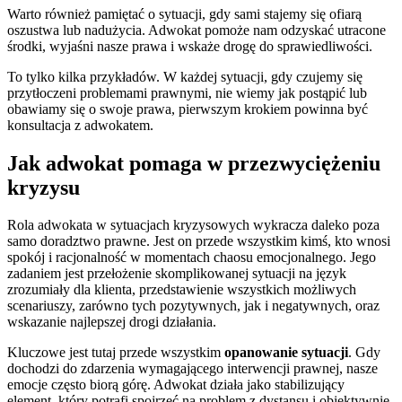
Warto również pamiętać o sytuacji, gdy sami stajemy się ofiarą
oszustwa lub nadużycia. Adwokat pomoże nam odzyskać utracone
środki, wyjaśni nasze prawa i wskaże drogę do sprawiedliwości.
To tylko kilka przykładów. W każdej sytuacji, gdy czujemy się
przytłoczeni problemami prawnymi, nie wiemy jak postąpić lub
obawiamy się o swoje prawa, pierwszym krokiem powinna być
konsultacja z adwokatem.
Jak adwokat pomaga w przezwyciężeniu
kryzysu
Rola adwokata w sytuacjach kryzysowych wykracza daleko poza
samo doradztwo prawne. Jest on przede wszystkim kimś, kto wnosi
spokój i racjonalność w momentach chaosu emocjonalnego. Jego
zadaniem jest przełożenie skomplikowanej sytuacji na język
zrozumiały dla klienta, przedstawienie wszystkich możliwych
scenariuszy, zarówno tych pozytywnych, jak i negatywnych, oraz
wskazanie najlepszej drogi działania.
Kluczowe jest tutaj przede wszystkim
opanowanie sytuacji
. Gdy
dochodzi do zdarzenia wymagającego interwencji prawnej, nasze
emocje często biorą górę. Adwokat działa jako stabilizujący
element, który potrafi spojrzeć na problem z dystansu i obiektywnie