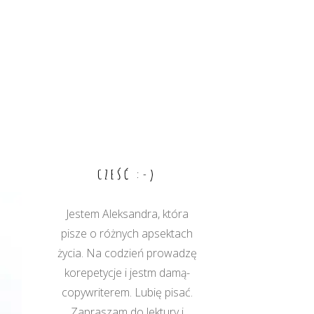
CZEŚĆ :-)
Jestem Aleksandra, która
pisze o różnych apsektach
życia. Na codzień prowadzę
korepetycje i jestm damą-
copywriterem. Lubię pisać.
Zapraszam do lektury i