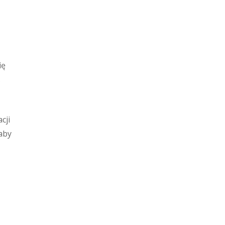
ię
.
cji
 aby