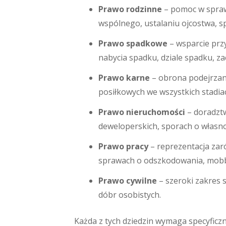
Prawo rodzinne
– pomoc w spraw
wspólnego, ustalaniu ojcostwa, sp
Prawo spadkowe
– wsparcie prz
nabycia spadku, dziale spadku, z
Prawo karne
– obrona podejrzany
posiłkowych we wszystkich stadi
Prawo nieruchomości
– doradztw
deweloperskich, sporach o własno
Prawo pracy
– reprezentacja zar
sprawach o odszkodowania, mobbi
Prawo cywilne
– szeroki zakres
dóbr osobistych.
Każda z tych dziedzin wymaga specyficzn