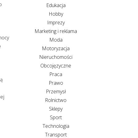
o
Edukacja
Hobby
Imprezy
Marketing i reklama
mocy
Moda
e
Motoryzacja
Nieruchomości
Obcojęzyczne
Praca
gą
Prawo
Przemysł
ej
Rolnictwo
Sklepy
Sport
Technologia
Transport