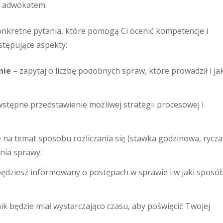
 z adwokatem.
onkretne pytania, które pomogą Ci ocenić kompetencje i
stępujące aspekty:
nie
– zapytaj o liczbę podobnych spraw, które prowadził i ja
stępne przedstawienie możliwej strategii procesowej i
 na temat sposobu rozliczania się (stawka godzinowa, ryczałt
ia sprawy.
 będziesz informowany o postępach w sprawie i w jaki sposó
ik będzie miał wystarczająco czasu, aby poświęcić Twojej