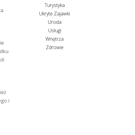
Turystyka
ta
Ukryte Zajawki
Uroda
Usługi
Wnętrza
ie
Zdrowie
adku
li
ież
ego i