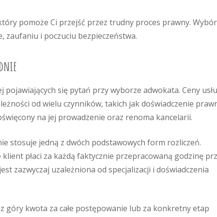
 który pomoże Ci przejść przez trudny proces prawny. Wybór
, zaufaniu i poczuciu bezpieczeństwa.
udnie
ej pojawiających się pytań przy wyborze adwokata. Ceny usł
eżności od wielu czynników, takich jak doświadczenie prawn
święcony na jej prowadzenie oraz renoma kancelarii.
e stosuje jedną z dwóch podstawowych form rozliczeń.
e klient płaci za każdą faktycznie przepracowaną godzinę pr
st zazwyczaj uzależniona od specjalizacji i doświadczenia
na z góry kwota za całe postępowanie lub za konkretny etap