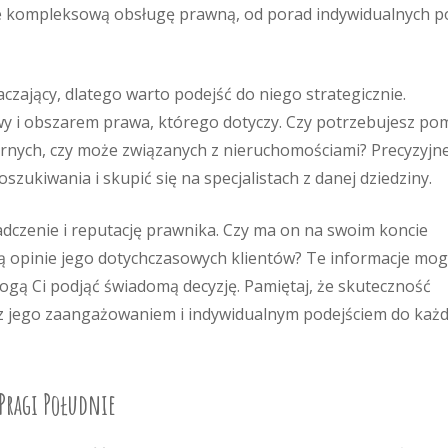
ące kompleksową obsługę prawną, od porad indywidualnych p
czający, dlatego warto podejść do niego strategicznie.
wy i obszarem prawa, którego dotyczy. Czy potrzebujesz po
rnych, czy może związanych z nieruchomościami? Precyzyjn
szukiwania i skupić się na specjalistach z danej dziedziny.
dczenie i reputację prawnika. Czy ma on na swoim koncie
ą opinie jego dotychczasowych klientów? Te informacje mo
gą Ci podjąć świadomą decyzję. Pamiętaj, że skuteczność
e z jego zaangażowaniem i indywidualnym podejściem do każd
 Pragi Południe