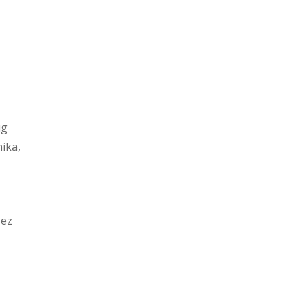
ug
ika,
zez