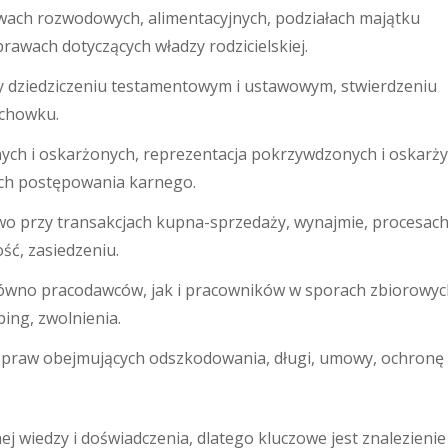
ach rozwodowych, alimentacyjnych, podziałach majątku
rawach dotyczących władzy rodzicielskiej.
y dziedziczeniu testamentowym i ustawowym, stwierdzeniu
achowku.
ch i oskarżonych, reprezentacja pokrzywdzonych i oskarżyc
ach postępowania karnego.
o przy transakcjach kupna-sprzedaży, wynajmie, procesac
ść, zasiedzeniu.
ówno pracodawców, jak i pracowników w sporach zbiorowyc
ng, zwolnienia.
 spraw obejmujących odszkodowania, długi, umowy, ochronę
ej wiedzy i doświadczenia, dlatego kluczowe jest znalezienie