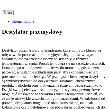
Skip
Menu
to
content
Strona główna
Destylator przemysłowy
Destylator przemysłowy to urządzenie, które odgrywa kluczową
rolę w wielu procesach produkcyjnych. Jego podstawowym
zadaniem jest rozdzielanie cieczy na składniki o różnych
temperaturach wrzenia. Proces ten opiera się na zasadzie destylacji,
która polega na podgrzewaniu cieczy do momentu, gdy zaczyna
parować, a następnie schładzaniu pary, aby skondensować ją z
powrotem do stanu ciekłego. W przemyśle chemicznym destylatory
są wykorzystywane do oczyszczania substancji chemicznych,
produkcji alkoholu oraz wytwarzania różnych rozpuszczalników.
Dzięki swojej efektywności i precyzji, destylatory przemysłowe
mogą być stosowane w szerokim zakresie temperatur i ciśnień, co
czyni je niezwykle wszechstronnymi narzędziami. W zależności od
potrzeb, destylatory mogą mieć różne konstrukcje, takie jak
kolumnowe czy prostoliniowe, co pozwala na dostosowanie ich do