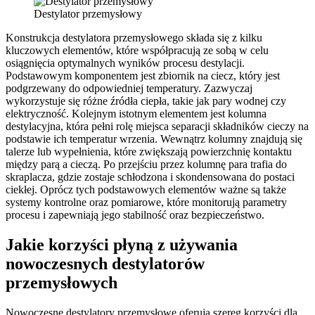
Destylator przemysłowy
Konstrukcja destylatora przemysłowego składa się z kilku
kluczowych elementów, które współpracują ze sobą w celu
osiągnięcia optymalnych wyników procesu destylacji.
Podstawowym komponentem jest zbiornik na ciecz, który jest
podgrzewany do odpowiedniej temperatury. Zazwyczaj
wykorzystuje się różne źródła ciepła, takie jak pary wodnej czy
elektryczność. Kolejnym istotnym elementem jest kolumna
destylacyjna, która pełni rolę miejsca separacji składników cieczy na
podstawie ich temperatur wrzenia. Wewnątrz kolumny znajdują się
talerze lub wypełnienia, które zwiększają powierzchnię kontaktu
między parą a cieczą. Po przejściu przez kolumnę para trafia do
skraplacza, gdzie zostaje schłodzona i skondensowana do postaci
ciekłej. Oprócz tych podstawowych elementów ważne są także
systemy kontrolne oraz pomiarowe, które monitorują parametry
procesu i zapewniają jego stabilność oraz bezpieczeństwo.
Jakie korzyści płyną z używania
nowoczesnych destylatorów
przemysłowych
Nowoczesne destylatory przemysłowe oferują szereg korzyści dla