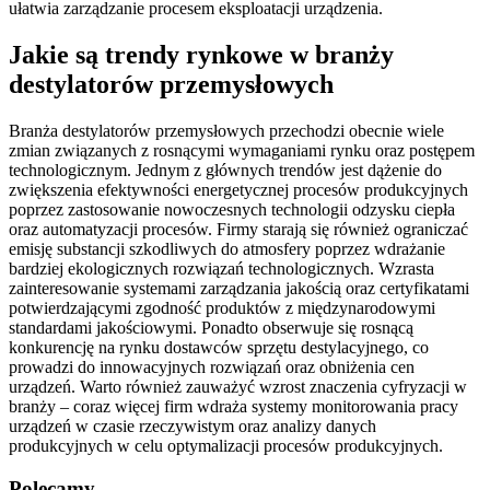
ułatwia zarządzanie procesem eksploatacji urządzenia.
Jakie są trendy rynkowe w branży
destylatorów przemysłowych
Branża destylatorów przemysłowych przechodzi obecnie wiele
zmian związanych z rosnącymi wymaganiami rynku oraz postępem
technologicznym. Jednym z głównych trendów jest dążenie do
zwiększenia efektywności energetycznej procesów produkcyjnych
poprzez zastosowanie nowoczesnych technologii odzysku ciepła
oraz automatyzacji procesów. Firmy starają się również ograniczać
emisję substancji szkodliwych do atmosfery poprzez wdrażanie
bardziej ekologicznych rozwiązań technologicznych. Wzrasta
zainteresowanie systemami zarządzania jakością oraz certyfikatami
potwierdzającymi zgodność produktów z międzynarodowymi
standardami jakościowymi. Ponadto obserwuje się rosnącą
konkurencję na rynku dostawców sprzętu destylacyjnego, co
prowadzi do innowacyjnych rozwiązań oraz obniżenia cen
urządzeń. Warto również zauważyć wzrost znaczenia cyfryzacji w
branży – coraz więcej firm wdraża systemy monitorowania pracy
urządzeń w czasie rzeczywistym oraz analizy danych
produkcyjnych w celu optymalizacji procesów produkcyjnych.
Polecamy