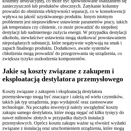
kolumny destylacyjnej, co może być spowodowane osadzaniem się
zanieczyszczeń lub produktów ubocznych. Zatykanie kolumny
prowadzi do obniżenia efektywności separacji, co w konsekwencji
wpływa na jakość uzyskiwanego produktu. Innym istotnym
problemem jest nieprawidłowe ustawienie parametrów pracy, takich
jak temperatura czy ciśnienie, co może prowadzić do niepełnej
destylacji lub nadmiernego zużycia energii. W przypadku destylacji
alkoholu, niewłaściwe ustawienia mogą skutkować powstawaniem
niepożądanych substancji, które negatywnie wpływają na smak i
zapach finalnego produktu. Dodatkowo, awarie systemów
chłodzenia mogą prowadzić do przegrzewania się urządzenia, co
zwiększa ryzyko uszkodzenia komponentów.
Jakie są koszty związane z zakupem i
eksploatacją destylatora przemysłowego
Koszty związane z zakupem i eksploatacją destylatora
przemysłowego mogą być znaczące i zależą od wielu czynników,
takich jak typ urządzenia, jego wydajność oraz zastosowane
technologie. Na początku inwestycji należy uwzględnić koszty
zakupu samego destylatora, które mogą sięgać od kilku tysięcy do
nawet milionów złotych w przypadku dużych instalacji
przemysłowych. Oprócz kosztu zakupu ważne są również wydatki
związane z instalacją oraz uruchomieniem urządzenia, które mogą