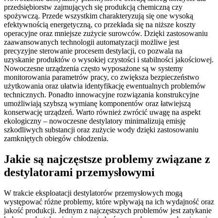
przedsiębiorstw zajmujących się produkcją chemiczną czy
spożywczą. Przede wszystkim charakteryzują się one wysoką
efektywnością energetyczną, co przekłada się na niższe koszty
operacyjne oraz mniejsze zużycie surowców. Dzięki zastosowaniu
zaawansowanych technologii automatyzacji możliwe jest
precyzyjne sterowanie procesem destylacji, co pozwala na
uzyskanie produktów o wysokiej czystości i stabilności jakościowej.
Nowoczesne urządzenia często wyposażone są w systemy
monitorowania parametrów pracy, co zwiększa bezpieczeństwo
użytkowania oraz ułatwia identyfikację ewentualnych problemów
technicznych. Ponadto innowacyjne rozwiązania konstrukcyjne
umożliwiają szybszą wymianę komponentów oraz łatwiejszą
konserwację urządzeń. Warto również zwrócić uwagę na aspekt
ekologiczny – nowoczesne destylatory minimalizują emisję
szkodliwych substancji oraz zużycie wody dzięki zastosowaniu
zamkniętych obiegów chłodzenia.
Jakie są najczęstsze problemy związane z
destylatorami przemysłowymi
W trakcie eksploatacji destylatorów przemysłowych mogą
występować różne problemy, które wpływają na ich wydajność oraz
jakość produkcji. Jednym z najczęstszych problemów jest zatykanie