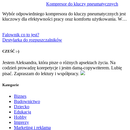
Kompresor do kluczy pneumatycznych
Wybór odpowiedniego kompresora do kluczy pneumatycznych jest
kluczowy dla efektywności pracy oraz komfortu użytkowania. W…
Falownik co to jest?
Destylarka do rozpuszczalników
CZEŚĆ :-)
Jestem Aleksandra, która pisze o różnych apsektach życia. Na
codzień prowadzę korepetycje i jestm damą-copywriterem. Lubię
pisać. Zapraszam do lektury i współpracy.
Kategorie
Biznes
Budownictwo
Dziecko
Edukacja
Hobby
Imprezy
Marketing i reklama