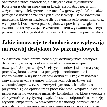
obejmować prace budowlane, elektryczne oraz hydrauliczne.
Kolejnym istotnym aspektem są koszty eksploatacyjne, w tym
zużycie energii elektrycznej oraz mediów grzewczych. Warto także
pamiętać o kosztach związanych z konserwacją i serwisowaniem
urządzenia, które są niezbędne dla utrzymania jego sprawności oraz
wydajności. Dodatkowo przedsiębiorstwa powinny uwzględnić
ewentualne koszty związane z zatrudnieniem wykwalifikowanego
personelu do obsługi destylatora oraz szkoleniami dla pracowników.
Jakie innowacje technologiczne wpływają
na rozwój destylatorów przemysłowych
W ostatnich latach branża technologii destylacyjnych przeżywa
dynamiczny rozwój dzięki wprowadzaniu innowacyjnych
rozwiązań. Jednym z najważniejszych trendów jest automatyzacja
procesów, która pozwala na precyzyjne monitorowanie i
kontrolowanie wszystkich etapów destylacji. Dzięki zastosowaniu
zaawansowanych systemów informatycznych możliwe jest
zbieranie danych w czasie rzeczywistym oraz ich analiza, co
przyczynia się do optymalizacji procesów produkcyjnych. Kolejną
innowacją są nowoczesne materiały konstrukcyjne, które zwiększają
efektywność energetyczną urządzeń oraz ich odporność na korozję i
wysokie temperatury. Wprowadzenie technologii odzysku ciepła
pozwala na zmniejszenie zużycia energii poprzez wykorzystanie