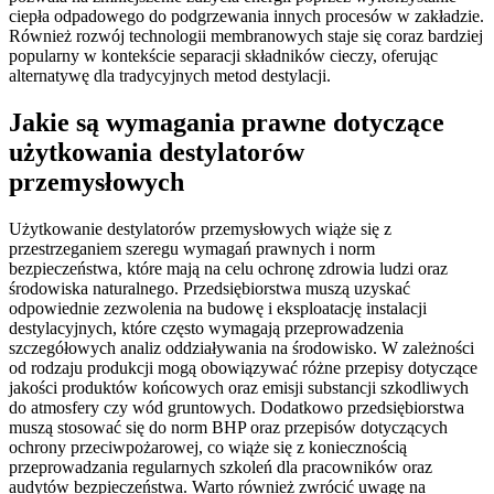
ciepła odpadowego do podgrzewania innych procesów w zakładzie.
Również rozwój technologii membranowych staje się coraz bardziej
popularny w kontekście separacji składników cieczy, oferując
alternatywę dla tradycyjnych metod destylacji.
Jakie są wymagania prawne dotyczące
użytkowania destylatorów
przemysłowych
Użytkowanie destylatorów przemysłowych wiąże się z
przestrzeganiem szeregu wymagań prawnych i norm
bezpieczeństwa, które mają na celu ochronę zdrowia ludzi oraz
środowiska naturalnego. Przedsiębiorstwa muszą uzyskać
odpowiednie zezwolenia na budowę i eksploatację instalacji
destylacyjnych, które często wymagają przeprowadzenia
szczegółowych analiz oddziaływania na środowisko. W zależności
od rodzaju produkcji mogą obowiązywać różne przepisy dotyczące
jakości produktów końcowych oraz emisji substancji szkodliwych
do atmosfery czy wód gruntowych. Dodatkowo przedsiębiorstwa
muszą stosować się do norm BHP oraz przepisów dotyczących
ochrony przeciwpożarowej, co wiąże się z koniecznością
przeprowadzania regularnych szkoleń dla pracowników oraz
audytów bezpieczeństwa. Warto również zwrócić uwagę na