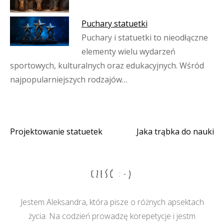
Puchary statuetki
Puchary i statuetki to nieodłączne
elementy wielu wydarzeń
sportowych, kulturalnych oraz edukacyjnych. Wśród
najpopularniejszych rodzajów…
Projektowanie statuetek
Jaka trąbka do nauki
Nawigacja
wpisu
CZEŚĆ :-)
Jestem Aleksandra, która pisze o różnych apsektach
życia. Na codzień prowadzę korepetycje i jestm