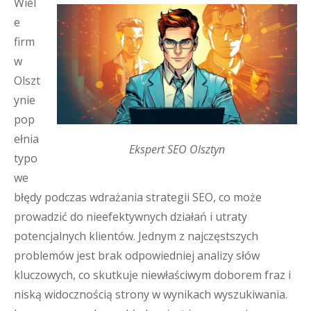
Wiel
e
firm
w
Olszt
ynie
pop
ełnia
Ekspert SEO Olsztyn
typo
we
błędy podczas wdrażania strategii SEO, co może
prowadzić do nieefektywnych działań i utraty
potencjalnych klientów. Jednym z najczęstszych
problemów jest brak odpowiedniej analizy słów
kluczowych, co skutkuje niewłaściwym doborem fraz i
niską widocznością strony w wynikach wyszukiwania.