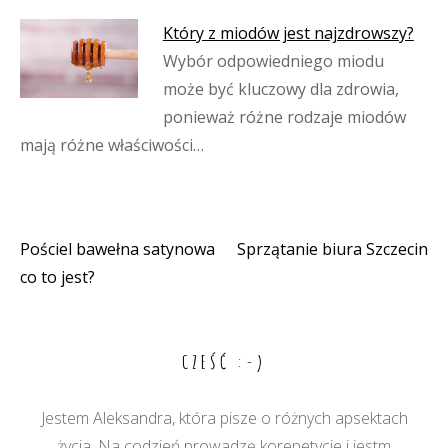
Który z miodów jest najzdrowszy?
Wybór odpowiedniego miodu
może być kluczowy dla zdrowia,
ponieważ różne rodzaje miodów
mają różne właściwości…
Pościel bawełna satynowa
Sprzątanie biura Szczecin
Nawigacja
co to jest?
wpisu
CZEŚĆ :-)
Jestem Aleksandra, która pisze o różnych apsektach
życia. Na codzień prowadzę korepetycje i jestm