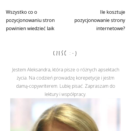
Wszystko co o
Ile kosztuje
Nawigacja
pozycjonowaniu stron
pozycjonowanie strony
wpisu
powinien wiedzieć laik
internetowe?
CZEŚĆ :-)
Jestem Aleksandra, która pisze o różnych apsektach
życia. Na codzień prowadzę korepetycje i jestm
damą-copywriterem. Lubię pisać. Zapraszam do
lektury i współpracy.