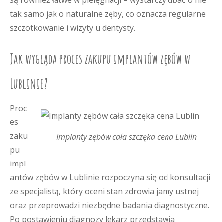
są również łatwe w pielęgnacji – wystarczy dbać o nie
tak samo jak o naturalne zęby, co oznacza regularne
szczotkowanie i wizyty u dentysty.
Jak wygląda proces zakupu implantów zębów w
Lublinie?
Proc
es
zaku
Implanty zębów cała szczęka cena Lublin
pu
impl
antów zębów w Lublinie rozpoczyna się od konsultacji
ze specjalistą, który oceni stan zdrowia jamy ustnej
oraz przeprowadzi niezbędne badania diagnostyczne.
Po postawieniu diagnozy lekarz przedstawia