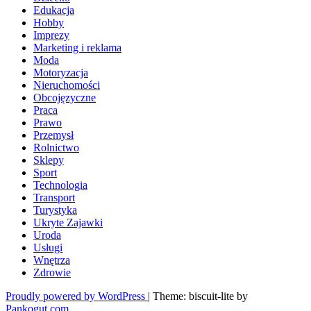
Edukacja
Hobby
Imprezy
Marketing i reklama
Moda
Motoryzacja
Nieruchomości
Obcojęzyczne
Praca
Prawo
Przemysł
Rolnictwo
Sklepy
Sport
Technologia
Transport
Turystyka
Ukryte Zajawki
Uroda
Usługi
Wnętrza
Zdrowie
Proudly powered by WordPress
|
Theme: biscuit-lite by
Pankogut.com
.