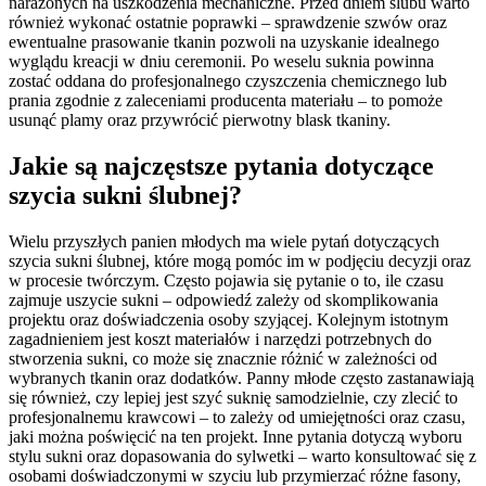
narażonych na uszkodzenia mechaniczne. Przed dniem ślubu warto
również wykonać ostatnie poprawki – sprawdzenie szwów oraz
ewentualne prasowanie tkanin pozwoli na uzyskanie idealnego
wyglądu kreacji w dniu ceremonii. Po weselu suknia powinna
zostać oddana do profesjonalnego czyszczenia chemicznego lub
prania zgodnie z zaleceniami producenta materiału – to pomoże
usunąć plamy oraz przywrócić pierwotny blask tkaniny.
Jakie są najczęstsze pytania dotyczące
szycia sukni ślubnej?
Wielu przyszłych panien młodych ma wiele pytań dotyczących
szycia sukni ślubnej, które mogą pomóc im w podjęciu decyzji oraz
w procesie twórczym. Często pojawia się pytanie o to, ile czasu
zajmuje uszycie sukni – odpowiedź zależy od skomplikowania
projektu oraz doświadczenia osoby szyjącej. Kolejnym istotnym
zagadnieniem jest koszt materiałów i narzędzi potrzebnych do
stworzenia sukni, co może się znacznie różnić w zależności od
wybranych tkanin oraz dodatków. Panny młode często zastanawiają
się również, czy lepiej jest szyć suknię samodzielnie, czy zlecić to
profesjonalnemu krawcowi – to zależy od umiejętności oraz czasu,
jaki można poświęcić na ten projekt. Inne pytania dotyczą wyboru
stylu sukni oraz dopasowania do sylwetki – warto konsultować się z
osobami doświadczonymi w szyciu lub przymierzać różne fasony,