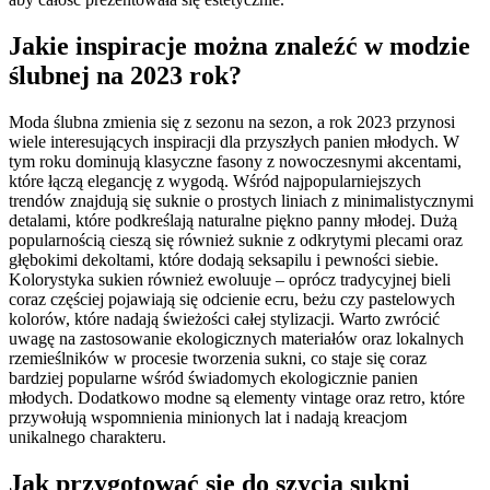
Jakie inspiracje można znaleźć w modzie
ślubnej na 2023 rok?
Moda ślubna zmienia się z sezonu na sezon, a rok 2023 przynosi
wiele interesujących inspiracji dla przyszłych panien młodych. W
tym roku dominują klasyczne fasony z nowoczesnymi akcentami,
które łączą elegancję z wygodą. Wśród najpopularniejszych
trendów znajdują się suknie o prostych liniach z minimalistycznymi
detalami, które podkreślają naturalne piękno panny młodej. Dużą
popularnością cieszą się również suknie z odkrytymi plecami oraz
głębokimi dekoltami, które dodają seksapilu i pewności siebie.
Kolorystyka sukien również ewoluuje – oprócz tradycyjnej bieli
coraz częściej pojawiają się odcienie ecru, beżu czy pastelowych
kolorów, które nadają świeżości całej stylizacji. Warto zwrócić
uwagę na zastosowanie ekologicznych materiałów oraz lokalnych
rzemieślników w procesie tworzenia sukni, co staje się coraz
bardziej popularne wśród świadomych ekologicznie panien
młodych. Dodatkowo modne są elementy vintage oraz retro, które
przywołują wspomnienia minionych lat i nadają kreacjom
unikalnego charakteru.
Jak przygotować się do szycia sukni