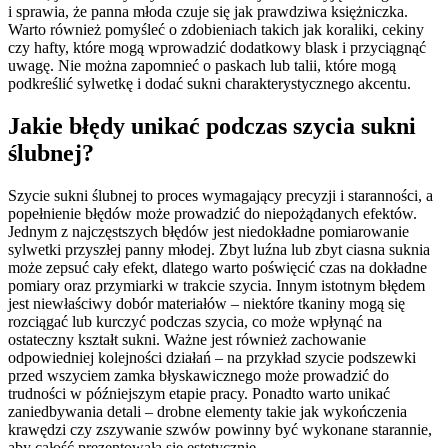
i sprawia, że panna młoda czuje się jak prawdziwa księżniczka.
Warto również pomyśleć o zdobieniach takich jak koraliki, cekiny
czy hafty, które mogą wprowadzić dodatkowy blask i przyciągnąć
uwagę. Nie można zapomnieć o paskach lub talii, które mogą
podkreślić sylwetkę i dodać sukni charakterystycznego akcentu.
Jakie błędy unikać podczas szycia sukni
ślubnej?
Szycie sukni ślubnej to proces wymagający precyzji i staranności, a
popełnienie błędów może prowadzić do niepożądanych efektów.
Jednym z najczęstszych błędów jest niedokładne pomiarowanie
sylwetki przyszłej panny młodej. Zbyt luźna lub zbyt ciasna suknia
może zepsuć cały efekt, dlatego warto poświęcić czas na dokładne
pomiary oraz przymiarki w trakcie szycia. Innym istotnym błędem
jest niewłaściwy dobór materiałów – niektóre tkaniny mogą się
rozciągać lub kurczyć podczas szycia, co może wpłynąć na
ostateczny kształt sukni. Ważne jest również zachowanie
odpowiedniej kolejności działań – na przykład szycie podszewki
przed wszyciem zamka błyskawicznego może prowadzić do
trudności w późniejszym etapie pracy. Ponadto warto unikać
zaniedbywania detali – drobne elementy takie jak wykończenia
krawędzi czy zszywanie szwów powinny być wykonane starannie,
aby całość prezentowała się estetycznie.