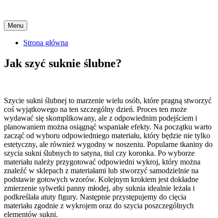
Skip
Menu
to
content
Strona główna
Jak szyć suknie ślubne?
Szycie sukni ślubnej to marzenie wielu osób, które pragną stworzyć
coś wyjątkowego na ten szczególny dzień. Proces ten może
wydawać się skomplikowany, ale z odpowiednim podejściem i
planowaniem można osiągnąć wspaniałe efekty. Na początku warto
zacząć od wyboru odpowiedniego materiału, który będzie nie tylko
estetyczny, ale również wygodny w noszeniu. Popularne tkaniny do
szycia sukni ślubnych to satyna, tiul czy koronka. Po wyborze
materiału należy przygotować odpowiedni wykroj, który można
znaleźć w sklepach z materiałami lub stworzyć samodzielnie na
podstawie gotowych wzorów. Kolejnym krokiem jest dokładne
zmierzenie sylwetki panny młodej, aby suknia idealnie leżała i
podkreślała atuty figury. Następnie przystępujemy do cięcia
materiału zgodnie z wykrojem oraz do szycia poszczególnych
elementów sukni.