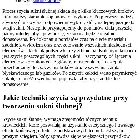
Jak szyć
suknie ślubne
?
Proces szycia sukni ślubnej składa się z kilku kluczowych kroków,
które należy starannie zaplanować i wykonać. Po pierwsze, należy
stworzyć lub wybrać odpowiedni wykroj, który najlepiej pasuje do
wizji sukni. Następnie przystępujemy do pomiarów ciała przyszłej
panny młodej, aby upewnić się, że suknia będzie idealnie
dopasowana. Po dokonaniu pomiarów czas na cięcie materiału
zgodnie z wykrojem oraz przygotowanie wszystkich niezbędnych
elementów takich jak podszewka czy zdobienia. Kolejnym krokiem
jest szycie poszczególnych części sukni – zaczynamy od łączenia
elementów koronkowych z głównym materiałem, a następnie
przechodzimy do zszywania boków oraz wszywania zamka
błyskawicznego lub guzików. Po zszyciu całości warto przymierzyć
suknię i nanieść ewentualne poprawki, aby uzyskać idealne
dopasowanie.
Jakie techniki szycia są przydatne przy
tworzeniu sukni ślubnej?
Szycie sukni ślubnej wymaga znajomości różnych technik
krawieckich, które pozwalają na uzyskanie estetycznego i trwałego
efektu końcowego. Jedną z podstawowych technik jest szycie
prostym ściegiem, który sprawdza się w większości przypadków