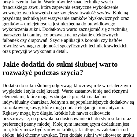
przy łączeniu tkanin. Warto również znać technikę szycia
francuskiego szwu, która zapewnia estetyczne wykończenie
wewnętrznych krawędzi oraz zwiększa trwałość szwów. Kolejną
przydatną techniką jest wszywanie zamków błyskawicznych oraz
guzików – umiejętność ta jest niezbędna do prawidłowego
wykończenia sukni. Dodatkowo warto zaznajomić się z techniką
marszczenia tkaniny, co pozwala na uzyskanie efektownych
falbanek czy drapowań. Szycie aplikacji z koronki czy haftów
również wymaga znajomości specyficznych technik krawieckich
oraz precyzji w wykonaniu detali.
Jakie dodatki do sukni ślubnej warto
rozważyć podczas szycia?
Dodatki do sukni ślubnej odgrywają kluczową rolę w ostatecznym
wyglądzie i stylu całej kreacji. Warto zastanowić się nad różnymi
elementami, które mogą wzbogacić projekt i nadać mu
indywidualny charakter. Jednym z najpopularniejszych dodatków są
koronkowe rękawy, które mogą dodać elegancji i romantyzmu.
Rękawy mogą być długie, krótkie lub nawet całkowicie
przezroczyste, co pozwala na dostosowanie ich do stylu sukni oraz
preferencji panny młodej. Kolejnym interesującym dodatkiem jest
tren, który może być zarówno krótki, jak i długi, w zależności od
efektu, jaki chcemy uzyskać. Tren dodaje sukni wyjątkowego uroku