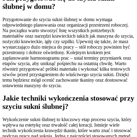
ślubnej w domu?
Przygotowanie do szycia sukni ślubnej w domu wymaga
odpowiedniego planowania oraz organizacji przestrzeni roboczej.
Na początku warto stworzyć listę wszystkich potrzebnych
materiałów oraz narzędzi krawieckich takich jak maszyna do szycia,
nożyczki krawieckie, igły czy szpilki. Upewnij się także, że masz
wystarczająco dużo miejsca do pracy – stół roboczy powinien być
przestronny i dobrze oświetlony. Kolejnym krokiem jest
zaplanowanie harmonogramu prac – ustal terminy przymiarek oraz
etapów szycia, aby uniknąć pośpiechu na ostatnią chwilę. Warto
również przygotować próbki materiału i wykonać kilka testowych
szwów przed przystąpieniem do właściwego szycia sukni. Dzięki
temu będziesz mógł ocenić zachowanie tkaniny oraz dostosować
ustawienia maszyny do szycia.
Jakie techniki wykończenia stosować przy
szyciu sukni ślubnej?
Wykończenie sukni ślubnej to kluczowy etap procesu szycia, który
wpływa na estetykę oraz trwałość całej kreacji. Istnieje wiele
technik wykończenia krawędzi tkanin, które warto znać i stosować
podczas pracy nad suknią. Jedną z najczęściej stosowanych metod