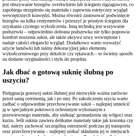
jest obszywanie brzegów overlockiem lub ściegiem zigzagowym, co
zapobiega strzępieniu się materiału i zapewnia estetyczny wygląd
wewnętrznych krawędzi. Można również zastosować podwinięcie
brzegów na kilka centymetrów i przeszyć je prostym ściegiem dla
uzyskania czystego wykończenia. Inną techniką jest wszywanie
podszewki – odpowiednio dobrana podszewka nie tylko poprawia
komfort noszenia sukni, ale także ukrywa szwy wewnętrzne i
nadaje całości elegancki wygląd. Dodatkowo warto rozważyć
użycie lamówki lub taśmy dekoracyjnej jako elementu
wykończeniowego przy dekolcie czy rękawach – to świetny sposób
na dodanie oryginalności i stylu do projektu.
Jak dbać o gotową suknię ślubną po
uszyciu?
Pielęgnacja gotowej sukni ślubnej jest niezwykle ważna zarówno
przed samą ceremonią, jak i po niej. Po zakończeniu szycia warto
zadbać o odpowiednie przechowywanie sukni – najlepiej umieścić
ją w specjalnym pokrowcu ochronnym wykonanym z
przewiewnego materiału, aby uniknąć gromadzenia się wilgoci oraz
kurzu. Jeśli suknia zawiera delikatne materiały takie jak koronka czy
tiul, należy zachować szczególną ostrożność podczas jej transportu
oraz przechowywania – najlepiej unikać składania jej w miejscach