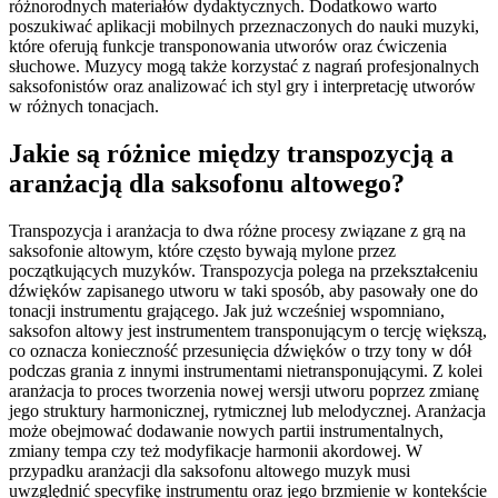
różnorodnych materiałów dydaktycznych. Dodatkowo warto
poszukiwać aplikacji mobilnych przeznaczonych do nauki muzyki,
które oferują funkcje transponowania utworów oraz ćwiczenia
słuchowe. Muzycy mogą także korzystać z nagrań profesjonalnych
saksofonistów oraz analizować ich styl gry i interpretację utworów
w różnych tonacjach.
Jakie są różnice między transpozycją a
aranżacją dla saksofonu altowego?
Transpozycja i aranżacja to dwa różne procesy związane z grą na
saksofonie altowym, które często bywają mylone przez
początkujących muzyków. Transpozycja polega na przekształceniu
dźwięków zapisanego utworu w taki sposób, aby pasowały one do
tonacji instrumentu grającego. Jak już wcześniej wspomniano,
saksofon altowy jest instrumentem transponującym o tercję większą,
co oznacza konieczność przesunięcia dźwięków o trzy tony w dół
podczas grania z innymi instrumentami nietransponującymi. Z kolei
aranżacja to proces tworzenia nowej wersji utworu poprzez zmianę
jego struktury harmonicznej, rytmicznej lub melodycznej. Aranżacja
może obejmować dodawanie nowych partii instrumentalnych,
zmiany tempa czy też modyfikacje harmonii akordowej. W
przypadku aranżacji dla saksofonu altowego muzyk musi
uwzględnić specyfikę instrumentu oraz jego brzmienie w kontekście