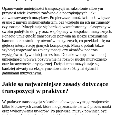
Opanowanie umiejętności transpozycji na saksofonie altowym
przynosi wiele korzyści zarówno dla początkujących, jak i
zaawansowanych muzyków. Po pierwsze, umożliwia to łatwiejsze
granie z innymi instrumentalistami bez względu na ich instrumenty
czy tonacje. Muzyk staje się bardziej wszechstronny i elastyczny w
swoim podejściu do gry oraz współpracy w zespołach muzycznych.
Ponadto umiejętność transpozycji pozwala na lepsze zrozumienie
harmonii oraz struktury utworów muzycznych, co przekłada się na
głębszą interpretację granych kompozycji. Muzyk potrafi także
szybciej reagować na zmiany tonacji czy akordów podczas
występów na żywo lub jam session. Dodatkowo opanowanie tej
umiejętności wpływa pozytywnie na rozwój słuchu muzycznego
oraz kreatywności artystycznej. Dzięki temu muzyk staje się
bardziej otwarty na eksperymentowanie z różnymi stylami i
gatunkami muzycznymi.
Jakie są najważniejsze zasady dotyczące
transpozycji w praktyce?
W praktyce transpozycja saksofonu altowego wymaga znajomości
kilku kluczowych zasad, które mogą znacznie ułatwić proces nauki
oraz wykonywania utworów. Po pierwsze, muzyk powinien być