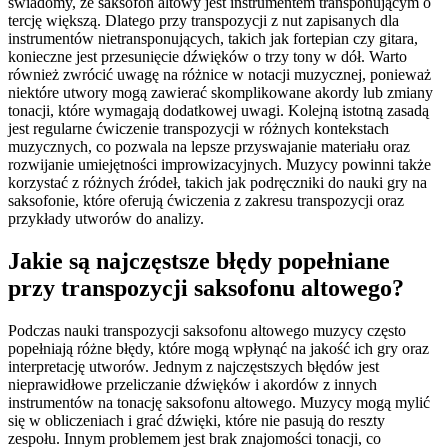
świadomy, że saksofon altowy jest instrumentem transponującym o
tercję większą. Dlatego przy transpozycji z nut zapisanych dla
instrumentów nietransponujących, takich jak fortepian czy gitara,
konieczne jest przesunięcie dźwięków o trzy tony w dół. Warto
również zwrócić uwagę na różnice w notacji muzycznej, ponieważ
niektóre utwory mogą zawierać skomplikowane akordy lub zmiany
tonacji, które wymagają dodatkowej uwagi. Kolejną istotną zasadą
jest regularne ćwiczenie transpozycji w różnych kontekstach
muzycznych, co pozwala na lepsze przyswajanie materiału oraz
rozwijanie umiejętności improwizacyjnych. Muzycy powinni także
korzystać z różnych źródeł, takich jak podręczniki do nauki gry na
saksofonie, które oferują ćwiczenia z zakresu transpozycji oraz
przykłady utworów do analizy.
Jakie są najczęstsze błędy popełniane
przy transpozycji saksofonu altowego?
Podczas nauki transpozycji saksofonu altowego muzycy często
popełniają różne błędy, które mogą wpłynąć na jakość ich gry oraz
interpretację utworów. Jednym z najczęstszych błędów jest
nieprawidłowe przeliczanie dźwięków i akordów z innych
instrumentów na tonację saksofonu altowego. Muzycy mogą mylić
się w obliczeniach i grać dźwięki, które nie pasują do reszty
zespołu. Innym problemem jest brak znajomości tonacji, co