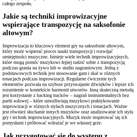
całego zespołu.
Jakie są techniki improwizacyjne
wspierające transpozycję na saksofonie
altowym?
Improwizacja to kluczowy element gry na saksofonie altowym,
który może wspierać proces nauki transpozycji i rozwijać
umiejętności muzyczne. Istnieje wiele technik improwizacyjnych,
które mogą pomóc muzykowi lepiej radzić sobie z transpozycją
podczas grania na żywo lub w studio nagraniowym. Jedną z
podstawowych technik jest stosowanie gam i skal w różnych
tonacjach podczas improwizacji. Regularne ćwiczenie tych
elementów pozwala na szybsze przyswajanie dźwięków i lepsze ich
rozumienie w kontekście harmonii utworów. Inną skuteczną metodą
jest korzystanie z backing tracków – nagrań instrumentalnych bez
partii solowej – które umożliwiają muzykowi praktykowanie
improwizacji w różnych stylach muzycznych i tonacjach. Ważne
jest również słuchanie innych muzyków oraz analizowanie ich stylu
gry i technik improwizacyjnych. Muzyk może inspirować się ich
pomysłami i próbować wdrażać je we własnej grze.
Jak przygotować się do występu z