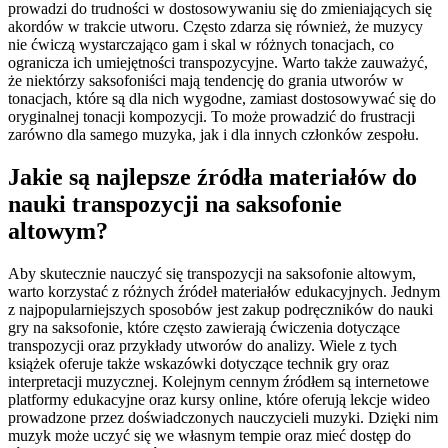
prowadzi do trudności w dostosowywaniu się do zmieniających się
akordów w trakcie utworu. Często zdarza się również, że muzycy
nie ćwiczą wystarczająco gam i skal w różnych tonacjach, co
ogranicza ich umiejętności transpozycyjne. Warto także zauważyć,
że niektórzy saksofoniści mają tendencję do grania utworów w
tonacjach, które są dla nich wygodne, zamiast dostosowywać się do
oryginalnej tonacji kompozycji. To może prowadzić do frustracji
zarówno dla samego muzyka, jak i dla innych członków zespołu.
Jakie są najlepsze źródła materiałów do
nauki transpozycji na saksofonie
altowym?
Aby skutecznie nauczyć się transpozycji na saksofonie altowym,
warto korzystać z różnych źródeł materiałów edukacyjnych. Jednym
z najpopularniejszych sposobów jest zakup podręczników do nauki
gry na saksofonie, które często zawierają ćwiczenia dotyczące
transpozycji oraz przykłady utworów do analizy. Wiele z tych
książek oferuje także wskazówki dotyczące technik gry oraz
interpretacji muzycznej. Kolejnym cennym źródłem są internetowe
platformy edukacyjne oraz kursy online, które oferują lekcje wideo
prowadzone przez doświadczonych nauczycieli muzyki. Dzięki nim
muzyk może uczyć się we własnym tempie oraz mieć dostęp do