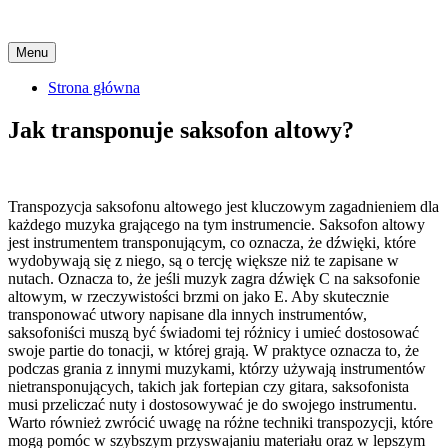
Skip
Menu
to
content
Strona główna
Jak transponuje saksofon altowy?
Transpozycja saksofonu altowego jest kluczowym zagadnieniem dla
każdego muzyka grającego na tym instrumencie. Saksofon altowy
jest instrumentem transponującym, co oznacza, że dźwięki, które
wydobywają się z niego, są o tercję większe niż te zapisane w
nutach. Oznacza to, że jeśli muzyk zagra dźwięk C na saksofonie
altowym, w rzeczywistości brzmi on jako E. Aby skutecznie
transponować utwory napisane dla innych instrumentów,
saksofoniści muszą być świadomi tej różnicy i umieć dostosować
swoje partie do tonacji, w której grają. W praktyce oznacza to, że
podczas grania z innymi muzykami, którzy używają instrumentów
nietransponujących, takich jak fortepian czy gitara, saksofonista
musi przeliczać nuty i dostosowywać je do swojego instrumentu.
Warto również zwrócić uwagę na różne techniki transpozycji, które
mogą pomóc w szybszym przyswajaniu materiału oraz w lepszym