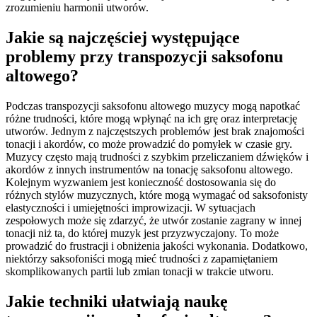
zrozumieniu harmonii utworów.
Jakie są najczęściej występujące
problemy przy transpozycji saksofonu
altowego?
Podczas transpozycji saksofonu altowego muzycy mogą napotkać
różne trudności, które mogą wpłynąć na ich grę oraz interpretację
utworów. Jednym z najczęstszych problemów jest brak znajomości
tonacji i akordów, co może prowadzić do pomyłek w czasie gry.
Muzycy często mają trudności z szybkim przeliczaniem dźwięków i
akordów z innych instrumentów na tonację saksofonu altowego.
Kolejnym wyzwaniem jest konieczność dostosowania się do
różnych stylów muzycznych, które mogą wymagać od saksofonisty
elastyczności i umiejętności improwizacji. W sytuacjach
zespołowych może się zdarzyć, że utwór zostanie zagrany w innej
tonacji niż ta, do której muzyk jest przyzwyczajony. To może
prowadzić do frustracji i obniżenia jakości wykonania. Dodatkowo,
niektórzy saksofoniści mogą mieć trudności z zapamiętaniem
skomplikowanych partii lub zmian tonacji w trakcie utworu.
Jakie techniki ułatwiają naukę