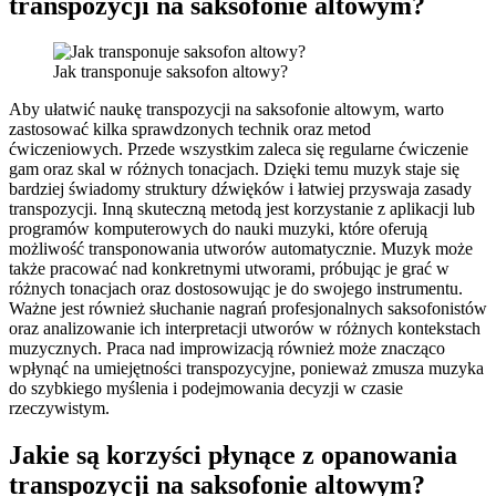
transpozycji na saksofonie altowym?
Jak transponuje saksofon altowy?
Aby ułatwić naukę transpozycji na saksofonie altowym, warto
zastosować kilka sprawdzonych technik oraz metod
ćwiczeniowych. Przede wszystkim zaleca się regularne ćwiczenie
gam oraz skal w różnych tonacjach. Dzięki temu muzyk staje się
bardziej świadomy struktury dźwięków i łatwiej przyswaja zasady
transpozycji. Inną skuteczną metodą jest korzystanie z aplikacji lub
programów komputerowych do nauki muzyki, które oferują
możliwość transponowania utworów automatycznie. Muzyk może
także pracować nad konkretnymi utworami, próbując je grać w
różnych tonacjach oraz dostosowując je do swojego instrumentu.
Ważne jest również słuchanie nagrań profesjonalnych saksofonistów
oraz analizowanie ich interpretacji utworów w różnych kontekstach
muzycznych. Praca nad improwizacją również może znacząco
wpłynąć na umiejętności transpozycyjne, ponieważ zmusza muzyka
do szybkiego myślenia i podejmowania decyzji w czasie
rzeczywistym.
Jakie są korzyści płynące z opanowania
transpozycji na saksofonie altowym?