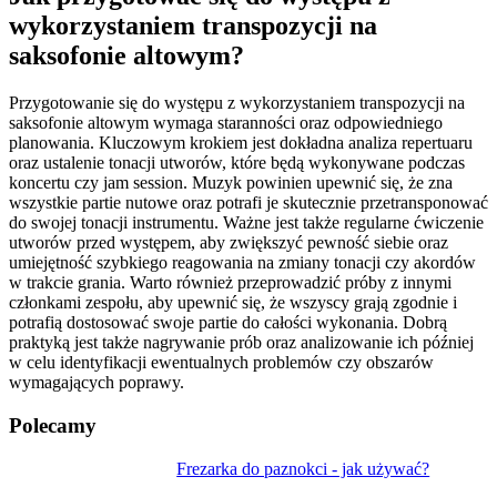
wykorzystaniem transpozycji na
saksofonie altowym?
Przygotowanie się do występu z wykorzystaniem transpozycji na
saksofonie altowym wymaga staranności oraz odpowiedniego
planowania. Kluczowym krokiem jest dokładna analiza repertuaru
oraz ustalenie tonacji utworów, które będą wykonywane podczas
koncertu czy jam session. Muzyk powinien upewnić się, że zna
wszystkie partie nutowe oraz potrafi je skutecznie przetransponować
do swojej tonacji instrumentu. Ważne jest także regularne ćwiczenie
utworów przed występem, aby zwiększyć pewność siebie oraz
umiejętność szybkiego reagowania na zmiany tonacji czy akordów
w trakcie grania. Warto również przeprowadzić próby z innymi
członkami zespołu, aby upewnić się, że wszyscy grają zgodnie i
potrafią dostosować swoje partie do całości wykonania. Dobrą
praktyką jest także nagrywanie prób oraz analizowanie ich później
w celu identyfikacji ewentualnych problemów czy obszarów
wymagających poprawy.
Polecamy
Nawigacja
Frezarka do paznokci - jak używać?