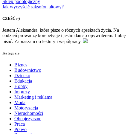
Sklep podologiczny
Jak wyczyścić saksofon altowy?
CZEŚĆ :-)
Jestem Aleksandra, która pisze o różnych apsektach życia. Na
codzień prowadzę korepetycje i jestm damą-copywriterem. Lubię
pisać. Zapraszam do lektury i współpracy.
Kategorie
Biznes
Budownictwo
Dziecko
Edukacja
Hobby
Imprezy
Marketing i reklama
Moda
Motoryzacja
Nieruchomości
Obcojęzyczne
Praca
Prawo