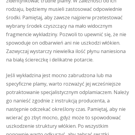
zidentyfikować trudne plamy. W zależności od ich
rodzaju, będziemy musieli zastosować odpowiednie
środki. Pamiętaj, aby zawsze najpierw przetestować
wybrany środek czyszczący na mało widocznym
fragmencie wykładziny. Pozwoli to upewnić się, że nie
spowoduje on odbarwień ani nie uszkodzi włókien.
Zazwyczaj wystarczy niewielka ilość płynu naniesiona
na białą ściereczkę i delikatne potarcie.
Jeśli wykładzina jest mocno zabrudzona lub ma
specyficzne plamy, warto rozważyć jej wcześniejsze
potraktowanie specjalistycznym odplamiaczem. Należy
go nanieść zgodnie z instrukcją producenta, a
następnie odczekać określony czas. Pamiętaj, aby nie
wcierać go zbyt mocno, gdyż może to spowodować
uszkodzenie struktury włókien. Po wszystkim
ponownie warto odkurzyć, aby zebrać resztki