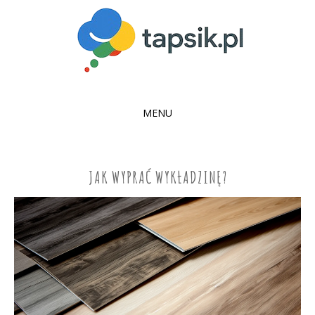
MENU
SKIP
TO
CONTENT
JAK WYPRAĆ WYKŁADZINĘ?