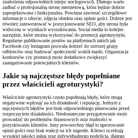
znalezienia odpowiednich miejsc noclegowych. Dlatego warto
zadbać o profesjonalną stronę internetową, która będzie dobrze
zaprojektowana i funkcjonalna. Powinna zawierać szczegółowe
informacje o ofercie, zdjęcia obiektu oraz opinie gości. Dobrze jest
również zainwestować w pozycjonowanie SEO, aby strona była
widoczna w wynikach wyszukiwania. Social media to kolejne
narzędzie, które można wykorzystać do promocji agroturystyki.
Regularne publikowanie postów na platformach takich jak
Facebook czy Instagram pozwala dotrzeć do szerszej grupy
odbiorców oraz budować społeczność wokół marki. Organizacja
konkursów czy promocji może dodatkowo zwiększyć
zaangażowanie potencjalnych klientów.
Jakie są najczęstsze błędy popełniane
przez właścicieli agroturystyki?
Właściciele agroturystyki często popełniają błędy, które mogą
negatywnie wpłynąć na ich działalność i reputację. Jednym z
najczęstszych błędów jest brak odpowiedniego planowania przed
rozpoczęciem działalności. Niedostateczne przygotowanie może
prowadzić do problemów finansowych oraz trudności w
pozyskiwaniu klientów. Inny powszechny błąd to ignorowanie
opinii gości oraz brak reakcji na ich sugestie. Klienci oczekują
wysokiej jakości usług oraz indywidualnego podejścia, dlatego