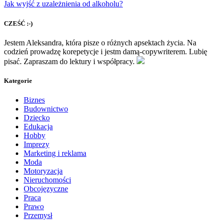
Jak wyjść z uzależnienia od alkoholu?
CZEŚĆ :-)
Jestem Aleksandra, która pisze o różnych apsektach życia. Na
codzień prowadzę korepetycje i jestm damą-copywriterem. Lubię
pisać. Zapraszam do lektury i współpracy.
Kategorie
Biznes
Budownictwo
Dziecko
Edukacja
Hobby
Imprezy
Marketing i reklama
Moda
Motoryzacja
Nieruchomości
Obcojęzyczne
Praca
Prawo
Przemysł