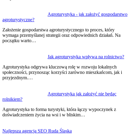
Agroturystyka - jak założyć gospodarstwo
agroturystyczne?
Założenie gospodarstwa agroturystycznego to proces, który
wymaga przemyślanej strategii oraz odpowiednich działań. Na
początku warto…
Jak agroturystyka wpływa na rolnictwo?
Agroturystyka odgrywa kluczową rolę w rozwoju lokalnych
społeczności, przynosząc korzyści zarówno mieszkańcom, jak i
przyjezdnym.…
Agroturystyka jak założyć nie będąc
rolnikiem?
Agroturystyka to forma turystyki, która łączy wypoczynek z
doświadczeniem życia na wsi i w bliskim…
Najlepsza agencja SEO Ruda Śląska