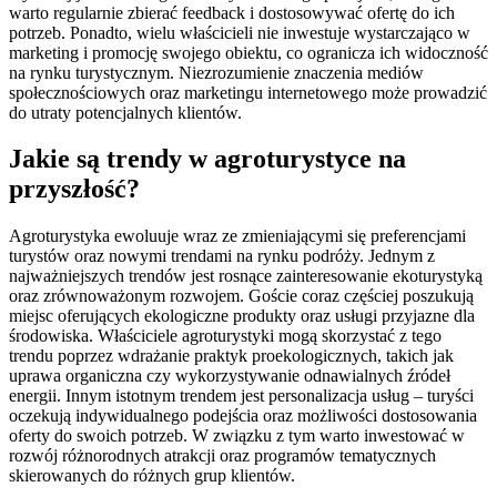
warto regularnie zbierać feedback i dostosowywać ofertę do ich
potrzeb. Ponadto, wielu właścicieli nie inwestuje wystarczająco w
marketing i promocję swojego obiektu, co ogranicza ich widoczność
na rynku turystycznym. Niezrozumienie znaczenia mediów
społecznościowych oraz marketingu internetowego może prowadzić
do utraty potencjalnych klientów.
Jakie są trendy w agroturystyce na
przyszłość?
Agroturystyka ewoluuje wraz ze zmieniającymi się preferencjami
turystów oraz nowymi trendami na rynku podróży. Jednym z
najważniejszych trendów jest rosnące zainteresowanie ekoturystyką
oraz zrównoważonym rozwojem. Goście coraz częściej poszukują
miejsc oferujących ekologiczne produkty oraz usługi przyjazne dla
środowiska. Właściciele agroturystyki mogą skorzystać z tego
trendu poprzez wdrażanie praktyk proekologicznych, takich jak
uprawa organiczna czy wykorzystywanie odnawialnych źródeł
energii. Innym istotnym trendem jest personalizacja usług – turyści
oczekują indywidualnego podejścia oraz możliwości dostosowania
oferty do swoich potrzeb. W związku z tym warto inwestować w
rozwój różnorodnych atrakcji oraz programów tematycznych
skierowanych do różnych grup klientów.