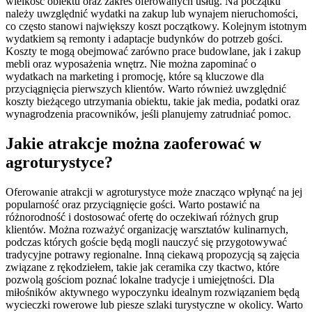
wielkość obiektu oraz zakres oferowanych usług. Na początku
należy uwzględnić wydatki na zakup lub wynajem nieruchomości,
co często stanowi największy koszt początkowy. Kolejnym istotnym
wydatkiem są remonty i adaptacje budynków do potrzeb gości.
Koszty te mogą obejmować zarówno prace budowlane, jak i zakup
mebli oraz wyposażenia wnętrz. Nie można zapominać o
wydatkach na marketing i promocję, które są kluczowe dla
przyciągnięcia pierwszych klientów. Warto również uwzględnić
koszty bieżącego utrzymania obiektu, takie jak media, podatki oraz
wynagrodzenia pracowników, jeśli planujemy zatrudniać pomoc.
Jakie atrakcje można zaoferować w
agroturystyce?
Oferowanie atrakcji w agroturystyce może znacząco wpłynąć na jej
popularność oraz przyciągnięcie gości. Warto postawić na
różnorodność i dostosować ofertę do oczekiwań różnych grup
klientów. Można rozważyć organizację warsztatów kulinarnych,
podczas których goście będą mogli nauczyć się przygotowywać
tradycyjne potrawy regionalne. Inną ciekawą propozycją są zajęcia
związane z rękodziełem, takie jak ceramika czy tkactwo, które
pozwolą gościom poznać lokalne tradycje i umiejętności. Dla
miłośników aktywnego wypoczynku idealnym rozwiązaniem będą
wycieczki rowerowe lub piesze szlaki turystyczne w okolicy. Warto