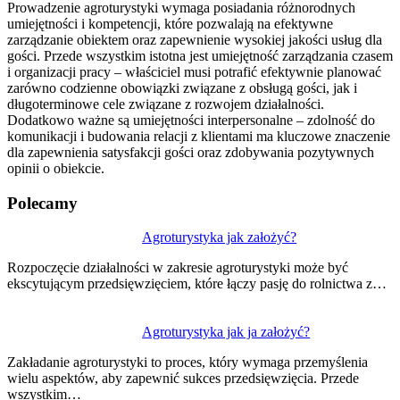
Prowadzenie agroturystyki wymaga posiadania różnorodnych
umiejętności i kompetencji, które pozwalają na efektywne
zarządzanie obiektem oraz zapewnienie wysokiej jakości usług dla
gości. Przede wszystkim istotna jest umiejętność zarządzania czasem
i organizacji pracy – właściciel musi potrafić efektywnie planować
zarówno codzienne obowiązki związane z obsługą gości, jak i
długoterminowe cele związane z rozwojem działalności.
Dodatkowo ważne są umiejętności interpersonalne – zdolność do
komunikacji i budowania relacji z klientami ma kluczowe znaczenie
dla zapewnienia satysfakcji gości oraz zdobywania pozytywnych
opinii o obiekcie.
Polecamy
Nawigacja
Agroturystyka jak założyć?
wpisu
Rozpoczęcie działalności w zakresie agroturystyki może być
ekscytującym przedsięwzięciem, które łączy pasję do rolnictwa z…
Agroturystyka jak ja założyć?
Zakładanie agroturystyki to proces, który wymaga przemyślenia
wielu aspektów, aby zapewnić sukces przedsięwzięcia. Przede
wszystkim…