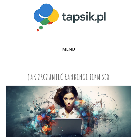
MENU
SKIP
TO
CONTENT
JAK ZROZUMIEĆ RANKINGI FIRM SEO