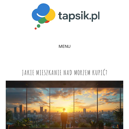
MENU
SKIP
TO
CONTENT
JAKIE MIESZKANIE NAD MORZEM KUPIĆ?