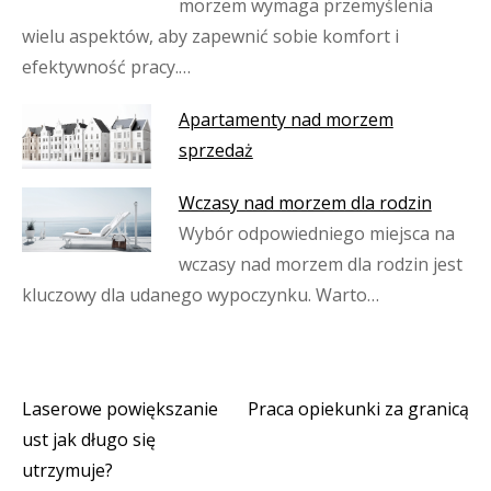
morzem wymaga przemyślenia
wielu aspektów, aby zapewnić sobie komfort i
efektywność pracy.…
Apartamenty nad morzem
sprzedaż
Wczasy nad morzem dla rodzin
Wybór odpowiedniego miejsca na
wczasy nad morzem dla rodzin jest
kluczowy dla udanego wypoczynku. Warto…
Laserowe powiększanie
Praca opiekunki za granicą
Nawigacja
ust jak długo się
wpisu
utrzymuje?