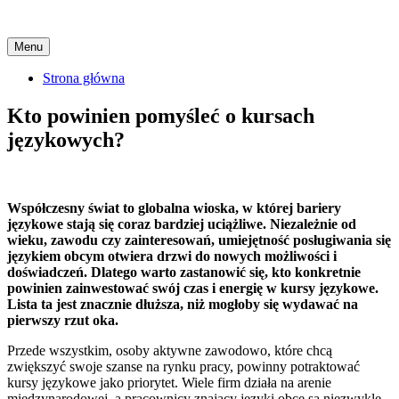
Skip
Menu
to
content
Strona główna
Kto powinien pomyśleć o kursach
językowych?
Współczesny świat to globalna wioska, w której bariery
językowe stają się coraz bardziej uciążliwe. Niezależnie od
wieku, zawodu czy zainteresowań, umiejętność posługiwania się
językiem obcym otwiera drzwi do nowych możliwości i
doświadczeń. Dlatego warto zastanowić się, kto konkretnie
powinien zainwestować swój czas i energię w kursy językowe.
Lista ta jest znacznie dłuższa, niż mogłoby się wydawać na
pierwszy rzut oka.
Przede wszystkim, osoby aktywne zawodowo, które chcą
zwiększyć swoje szanse na rynku pracy, powinny potraktować
kursy językowe jako priorytet. Wiele firm działa na arenie
międzynarodowej, a pracownicy znający języki obce są niezwykle