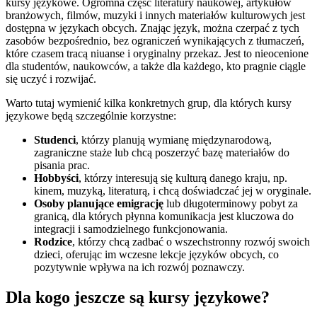
kursy językowe. Ogromna część literatury naukowej, artykułów
branżowych, filmów, muzyki i innych materiałów kulturowych jest
dostępna w językach obcych. Znając język, można czerpać z tych
zasobów bezpośrednio, bez ograniczeń wynikających z tłumaczeń,
które czasem tracą niuanse i oryginalny przekaz. Jest to nieocenione
dla studentów, naukowców, a także dla każdego, kto pragnie ciągle
się uczyć i rozwijać.
Warto tutaj wymienić kilka konkretnych grup, dla których kursy
językowe będą szczególnie korzystne:
Studenci
, którzy planują wymianę międzynarodową,
zagraniczne staże lub chcą poszerzyć bazę materiałów do
pisania prac.
Hobbyści
, którzy interesują się kulturą danego kraju, np.
kinem, muzyką, literaturą, i chcą doświadczać jej w oryginale.
Osoby planujące emigrację
lub długoterminowy pobyt za
granicą, dla których płynna komunikacja jest kluczowa do
integracji i samodzielnego funkcjonowania.
Rodzice
, którzy chcą zadbać o wszechstronny rozwój swoich
dzieci, oferując im wczesne lekcje języków obcych, co
pozytywnie wpływa na ich rozwój poznawczy.
Dla kogo jeszcze są kursy językowe?