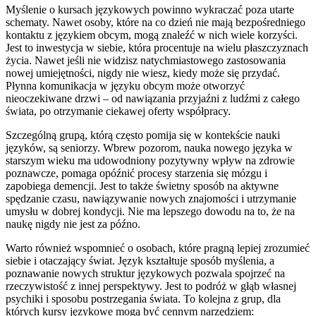
Myślenie o kursach językowych powinno wykraczać poza utarte
schematy. Nawet osoby, które na co dzień nie mają bezpośredniego
kontaktu z językiem obcym, mogą znaleźć w nich wiele korzyści.
Jest to inwestycja w siebie, która procentuje na wielu płaszczyznach
życia. Nawet jeśli nie widzisz natychmiastowego zastosowania
nowej umiejętności, nigdy nie wiesz, kiedy może się przydać.
Płynna komunikacja w języku obcym może otworzyć
nieoczekiwane drzwi – od nawiązania przyjaźni z ludźmi z całego
świata, po otrzymanie ciekawej oferty współpracy.
Szczególną grupą, którą często pomija się w kontekście nauki
języków, są seniorzy. Wbrew pozorom, nauka nowego języka w
starszym wieku ma udowodniony pozytywny wpływ na zdrowie
poznawcze, pomaga opóźnić procesy starzenia się mózgu i
zapobiega demencji. Jest to także świetny sposób na aktywne
spędzanie czasu, nawiązywanie nowych znajomości i utrzymanie
umysłu w dobrej kondycji. Nie ma lepszego dowodu na to, że na
naukę nigdy nie jest za późno.
Warto również wspomnieć o osobach, które pragną lepiej zrozumieć
siebie i otaczający świat. Język kształtuje sposób myślenia, a
poznawanie nowych struktur językowych pozwala spojrzeć na
rzeczywistość z innej perspektywy. Jest to podróż w głąb własnej
psychiki i sposobu postrzegania świata. To kolejna z grup, dla
których kursy językowe mogą być cennym narzędziem: