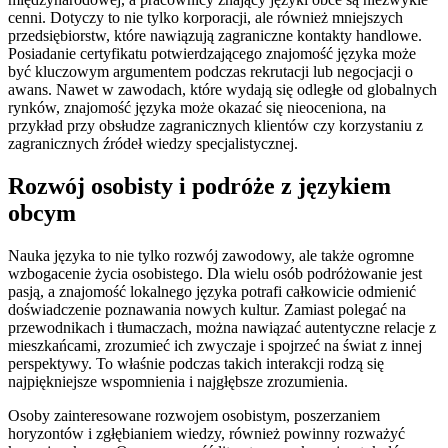
cenni. Dotyczy to nie tylko korporacji, ale również mniejszych
przedsiębiorstw, które nawiązują zagraniczne kontakty handlowe.
Posiadanie certyfikatu potwierdzającego znajomość języka może
być kluczowym argumentem podczas rekrutacji lub negocjacji o
awans. Nawet w zawodach, które wydają się odległe od globalnych
rynków, znajomość języka może okazać się nieoceniona, na
przykład przy obsłudze zagranicznych klientów czy korzystaniu z
zagranicznych źródeł wiedzy specjalistycznej.
Rozwój osobisty i podróże z językiem
obcym
Nauka języka to nie tylko rozwój zawodowy, ale także ogromne
wzbogacenie życia osobistego. Dla wielu osób podróżowanie jest
pasją, a znajomość lokalnego języka potrafi całkowicie odmienić
doświadczenie poznawania nowych kultur. Zamiast polegać na
przewodnikach i tłumaczach, można nawiązać autentyczne relacje z
mieszkańcami, zrozumieć ich zwyczaje i spojrzeć na świat z innej
perspektywy. To właśnie podczas takich interakcji rodzą się
najpiękniejsze wspomnienia i najgłębsze zrozumienia.
Osoby zainteresowane rozwojem osobistym, poszerzaniem
horyzontów i zgłębianiem wiedzy, również powinny rozważyć