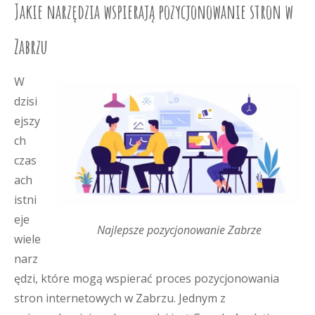
Jakie narzędzia wspierają pozycjonowanie stron w
Zabrzu
W
dzisi
ejszy
ch
czas
ach
istni
eje
Najlepsze pozycjonowanie Zabrze
wiele
narz
ędzi, które mogą wspierać proces pozycjonowania
stron internetowych w Zabrzu. Jednym z