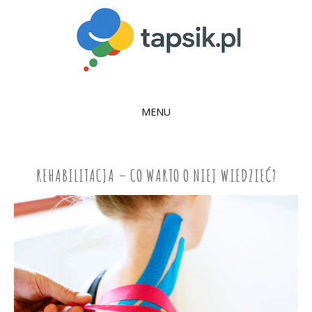
MENU
SKIP
TO
CONTENT
REHABILITACJA – CO WARTO O NIEJ WIEDZIEĆ?