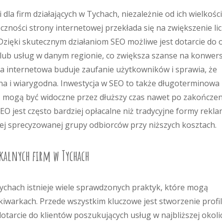
dla firm działających w Tychach, niezależnie od ich wielkości
zności strony internetowej przekłada się na zwiększenie li
 Dzięki skutecznym działaniom SEO możliwe jest dotarcie do
ub usług w danym regionie, co zwiększa szanse na konwers
 internetowa buduje zaufanie użytkowników i sprawia, że
lna i wiarygodna. Inwestycja w SEO to także długoterminowa
ń mogą być widoczne przez dłuższy czas nawet po zakończe
O jest często bardziej opłacalne niż tradycyjne formy rekla
ej sprecyzowanej grupy odbiorców przy niższych kosztach.
okalnych firm w Tychach
Tychach istnieje wiele sprawdzonych praktyk, które mogą
warkach. Przede wszystkim kluczowe jest stworzenie profi
tarcie do klientów poszukujących usług w najbliższej okolic