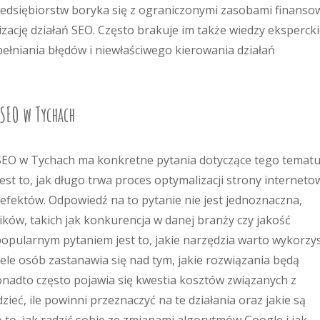
zedsiębiorstw boryka się z ograniczonymi zasobami finanso
lizację działań SEO. Często brakuje im także wiedzy ekspercki
pełniania błędów i niewłaściwego kierowania działań
 SEO w Tychach
 SEO w Tychach ma konkretne pytania dotyczące tego tematu
st to, jak długo trwa proces optymalizacji strony internetow
efektów. Odpowiedź na to pytanie nie jest jednoznaczna,
ików, takich jak konkurencja w danej branży czy jakość
pularnym pytaniem jest to, jakie narzędzia warto wykorzy
iele osób zastanawia się nad tym, jakie rozwiązania będą
Ponadto często pojawia się kwestia kosztów związanych z
ieć, ile powinni przeznaczyć na te działania oraz jakie są