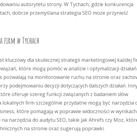
udowaniu autorytetu strony. W Tychach, gdzie konkurencja
stach, dobrze przemyślana strategia SEO może przynieść
la firm w Tychach
t kluczowy dla skutecznej strategii marketingowej każdej f
związań, które mogą pomóc w analizie i optymalizacji działań
ics pozwalają na monitorowanie ruchu na stronie oraz zach
przy podejmowaniu decyzji dotyczących dalszych działań. In
óre oferuje szereg funkcji związanych z badaniem słów
a lokalnych firm szczególnie przydatne mogą być narzędzia 
iness, które pomagają w poprawie widoczności w wynikach
na narzędzia do audytu SEO, takie jak Ahrefs czy Moz, któr
chnicznych na stronie oraz sugerują poprawki.