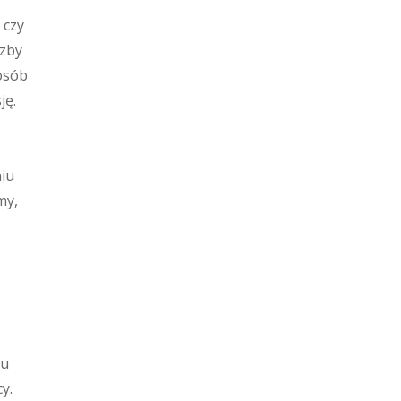
 czy
czby
 osób
ję.
niu
my,
lu
y.