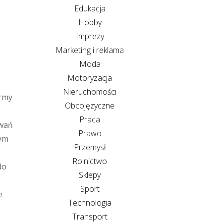
Edukacja
Hobby
Imprezy
Marketing i reklama
Moda
Motoryzacja
Nieruchomości
irmy
Obcojęzyczne
Praca
owań
Prawo
nym
Przemysł
Rolnictwo
do
Sklepy
Sport
e
Technologia
Transport