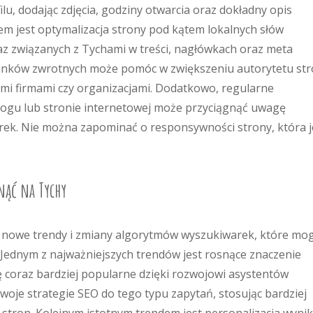
lu, dodając zdjęcia, godziny otwarcia oraz dokładny opis
em jest optymalizacja strony pod kątem lokalnych słów
az związanych z Tychami w treści, nagłówkach oraz meta
linków zwrotnych może pomóc w zwiększeniu autorytetu st
mi firmami czy organizacjami. Dodatkowo, regularne
logu lub stronie internetowej może przyciągnąć uwagę
k. Nie można zapominać o responsywności strony, która j
nąć na Tychy
ię nowe trendy i zmiany algorytmów wyszukiwarek, które mo
 Jednym z najważniejszych trendów jest rosnące znaczenie
ę coraz bardziej popularne dzięki rozwojowi asystentów
oje strategie SEO do tego typu zapytań, stosując bardziej