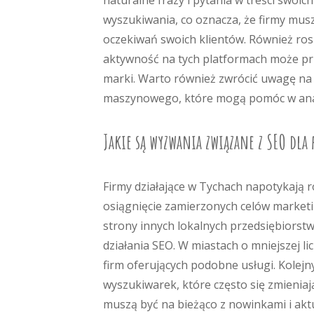
naturalne frazy i pytania w treści swoi
wyszukiwania, co oznacza, że firmy musz
oczekiwań swoich klientów. Również ro
aktywność na tych platformach może prz
marki. Warto również zwrócić uwagę na ro
maszynowego, które mogą pomóc w anali
Jakie są wyzwania związane z SEO dla 
Firmy działające w Tychach napotykają
osiągnięcie zamierzonych celów market
strony innych lokalnych przedsiębiorst
działania SEO. W miastach o mniejszej l
firm oferujących podobne usługi. Kole
wyszukiwarek, które często się zmieniaj
muszą być na bieżąco z nowinkami i akt