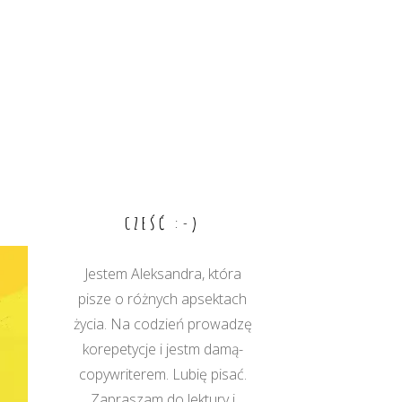
CZEŚĆ :-)
Jestem Aleksandra, która
pisze o różnych apsektach
życia. Na codzień prowadzę
korepetycje i jestm damą-
copywriterem. Lubię pisać.
Zapraszam do lektury i