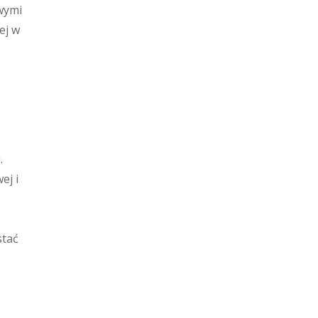
wymi
ej w
.
ej i
stać