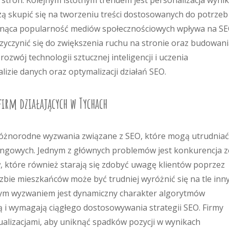
ch stron. Kolejnym istotnym trendem jest personalizacja wyni
ą skupić się na tworzeniu treści dostosowanych do potrzeb 
snąca popularność mediów społecznościowych wpływa na SE
yczynić się do zwiększenia ruchu na stronie oraz budowan
zwój technologii sztucznej inteligencji i uczenia
zie danych oraz optymalizacji działań SEO.
firm działających w Tychach
 różnorodne wyzwania związane z SEO, które mogą utrudniać
ingowych. Jednym z głównych problemów jest konkurencja z
w, które również starają się zdobyć uwagę klientów poprzez
iczbie mieszkańców może być trudniej wyróżnić się na tle inn
jnym wyzwaniem jest dynamiczny charakter algorytmów
ą i wymagają ciągłego dostosowywania strategii SEO. Firmy
ualizacjami, aby uniknąć spadków pozycji w wynikach