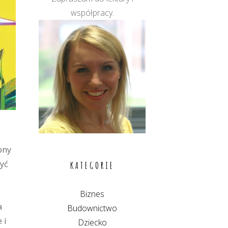
współpracy.
ony
być
KATEGORIE
,
Biznes
a
Budownictwo
 i
Dziecko