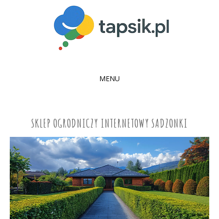
MENU
SKIP
TO
CONTENT
SKLEP OGRODNICZY INTERNETOWY SADZONKI