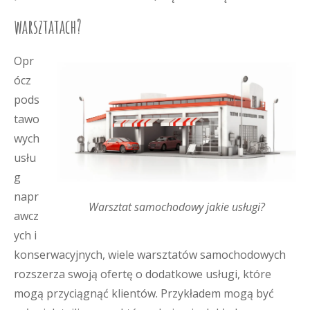
warsztatach?
Opr
ócz
pods
tawo
wych
usłu
g
napr
Warsztat samochodowy jakie usługi?
awcz
ych i
konserwacyjnych, wiele warsztatów samochodowych
rozszerza swoją ofertę o dodatkowe usługi, które
mogą przyciągnąć klientów. Przykładem mogą być