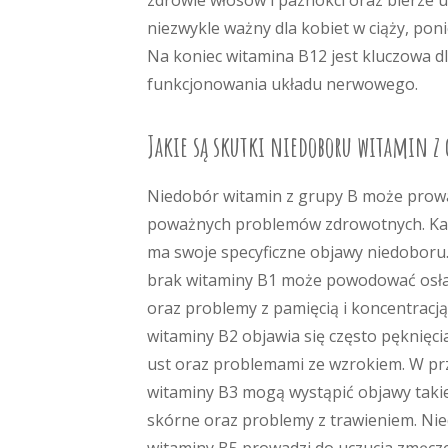
zdrowie włosów i paznokci oraz bierze 
niezwykle ważny dla kobiet w ciąży, po
Na koniec witamina B12 jest kluczowa d
funkcjonowania układu nerwowego.
Jakie są skutki niedoboru witamin z 
Niedobór witamin z grupy B może prowa
poważnych problemów zdrowotnych. Ka
ma swoje specyficzne objawy niedoboru.
brak witaminy B1 może powodować osła
oraz problemy z pamięcią i koncentracj
witaminy B2 objawia się często pęknięc
ust oraz problemami ze wzrokiem. W p
witaminy B3 mogą wystąpić objawy takie
skórne oraz problemy z trawieniem. Ni