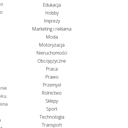
do
Edukacja
ko
Hobby
Imprezy
Marketing i reklama
Moda
Motoryzacja
Nieruchomości
Obcojęzyczne
Praca
Prawo
Przemysł
anie
Rolnictwo
oku.
Sklepy
mina
Sport
Technologia
a
Transport