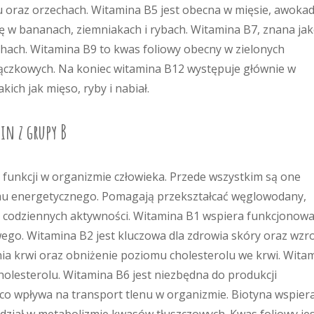
u oraz orzechach. Witamina B5 jest obecna w mięsie, awoka
ię w bananach, ziemniakach i rybach. Witamina B7, znana ja
chach. Witamina B9 to kwas foliowy obecny w zielonych
trączkowych. Na koniec witamina B12 występuje głównie w
ich jak mięso, ryby i nabiał.
in z grupy B
 funkcji w organizmie człowieka. Przede wszystkim są one
u energetycznego. Pomagają przekształcać węglowodany,
do codziennych aktywności. Witamina B1 wspiera funkcjonow
go. Witamina B2 jest kluczowa dla zdrowia skóry oraz wzr
a krwi oraz obniżenie poziomu cholesterolu we krwi. Wita
holesterolu. Witamina B6 jest niezbędna do produkcji
o wpływa na transport tlenu w organizmie. Biotyna wspier