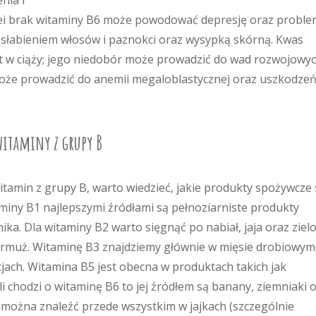
nia i
lei brak witaminy B6 może powodować depresję oraz proble
osłabieniem włosów i paznokci oraz wysypką skórną. Kwas
iet w ciąży; jego niedobór może prowadzić do wad rozwojowy
może prowadzić do anemii megaloblastycznej oraz uszkodze
witaminy z grupy B
tamin z grupy B, warto wiedzieć, jakie produkty spożywcze 
iny B1 najlepszymi źródłami są pełnoziarniste produkty
ka. Dla witaminy B2 warto sięgnąć po nabiał, jaja oraz ziel
 jarmuż. Witaminę B3 znajdziemy głównie w mięsie drobiowym
jach. Witamina B5 jest obecna w produktach takich jak
i chodzi o witaminę B6 to jej źródłem są banany, ziemniaki 
nę można znaleźć przede wszystkim w jajkach (szczególnie