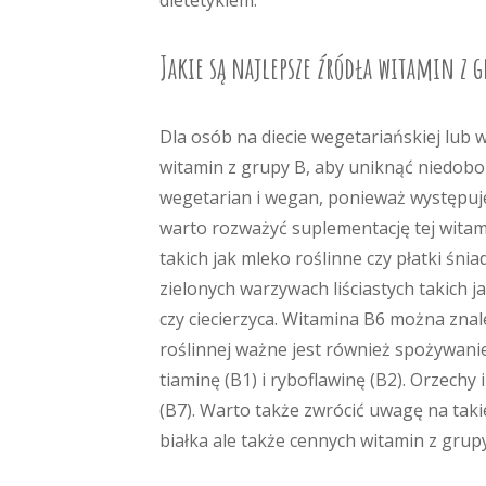
dietetykiem.
Jakie są najlepsze źródła witamin z g
Dla osób na diecie wegetariańskiej lub 
witamin z grupy B, aby uniknąć niedobo
wegetarian i wegan, ponieważ występuj
warto rozważyć suplementację tej wita
takich jak mleko roślinne czy płatki śni
zielonych warzywach liściastych takich j
czy ciecierzyca. Witamina B6 można zna
roślinnej ważne jest również spożywani
tiaminę (B1) i ryboflawinę (B2). Orzechy
(B7). Warto także zwrócić uwagę na taki
białka ale także cennych witamin z grupy