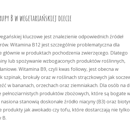
rupy B w wegetariańskiej diecie
wegańskiej kluczowe jest znalezienie odpowiednich źródeł
rów. Witamina B12 jest szczególnie problematyczna dla
e głównie w produktach pochodzenia zwierzęcego. Dlatego
miny lub spożywanie wzbogaconych produktów roślinnych,
adaniowe. Witamina B9, czyli kwas foliowy, jest obecna w
ak szpinak, brokuły oraz w roślinach strączkowych jak socze
leźć w bananach, orzechach oraz ziemniakach. Dla osób na d
e pełnoziarnistych produktów zbożowych, które są bogate 
 i nasiona stanowią doskonałe źródło niacyny (B3) oraz bioty
e produkty jak awokado czy tofu, które dostarczają nie tylko
 B.