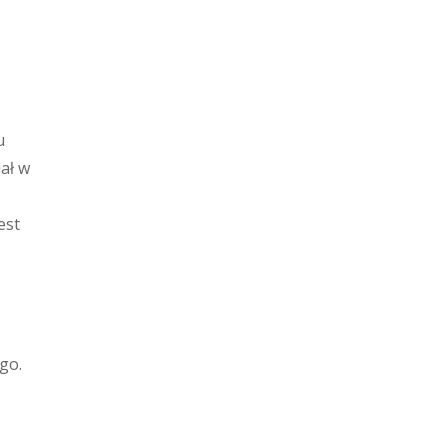
u
ał w
est
go.