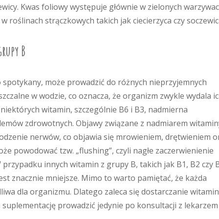
zewicy. Kwas foliowy występuje głównie w zielonych warzywa
e w roślinach strączkowych takich jak ciecierzyca czy soczewic
grupy B
o spotykany, może prowadzić do różnych nieprzyjemnych
szczalne w wodzie, co oznacza, że organizm zwykle wydala i
iektórych witamin, szczególnie B6 i B3, nadmierna
lemów zdrowotnych. Objawy związane z nadmiarem witamin
odzenie nerwów, co objawia się mrowieniem, drętwieniem o
e powodować tzw. „flushing”, czyli nagłe zaczerwienienie
 przypadku innych witamin z grupy B, takich jak B1, B2 czy 
st znacznie mniejsze. Mimo to warto pamiętać, że każda
iwa dla organizmu. Dlatego zaleca się dostarczanie witamin
suplementację prowadzić jedynie po konsultacji z lekarzem