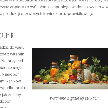
udział w metabolizmie kwasów tłuszczowych. Kwas foliowy je
nieważ wspiera rozwój płodu i zapobiega wadom cewy nerwow
la produkcji czerwonych krwinek oraz prawidłowego
grupy B
dzić do wielu
żda z witamin
 Na przykład
bienie mięśni
ą. Niedobór
iami kącików
rzypadku braku
 jak zmiany
Witamina b gdzie jej szukać?
edobór