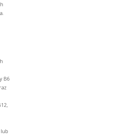
ch
a.
ch
y B6
raz
B12,
 lub