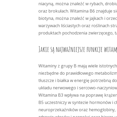
niacyną, można znaleźć w rybach, drobi
oraz brokułach. Witamina B6 znajduje s
biotyna, można znaleźć w jajkach i orze
warzywach liściastych oraz roślinach s
produktach pochodzenia zwierzęcego, tak
Jakie są najważniejsze funkcje witam
Witaminy z grupy B mają wiele istotnych
niezbędne do prawidłowego metabolizm
tłuszcze i białka w energię potrzebną 
układu nerwowego i sercowo-naczyniowe
Witamina B3 wpływa na poprawę krążeni
B5 uczestniczy w syntezie hormonów i c
neuroprzekaźników oraz hemoglobiny, c