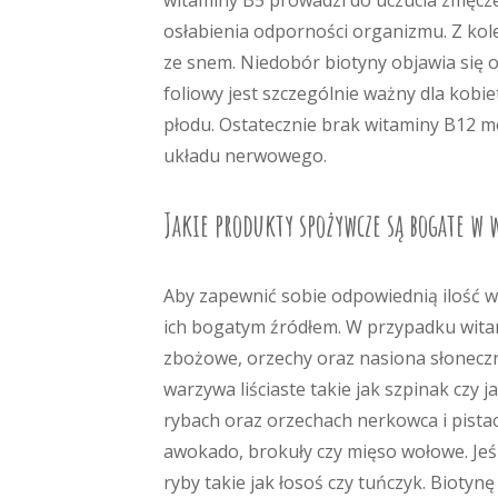
witaminy B5 prowadzi do uczucia zmęcze
osłabienia odporności organizmu. Z ko
ze snem. Niedobór biotyny objawia się 
foliowy jest szczególnie ważny dla kob
płodu. Ostatecznie brak witaminy B12 
układu nerwowego.
Jakie produkty spożywcze są bogate w 
Aby zapewnić sobie odpowiednią ilość wi
ich bogatym źródłem. W przypadku witam
zbożowe, orzechy oraz nasiona słoneczni
warzywa liściaste takie jak szpinak czy
rybach oraz orzechach nerkowca i pistac
awokado, brokuły czy mięso wołowe. Jeśl
ryby takie jak łosoś czy tuńczyk. Bioty