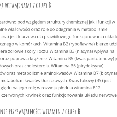
ymi witaminami z grupy B
 zarówno pod względem struktury chemicznej jak i funkcji w
alne właściwości oraz role do odegrania w metabolizmie
amina) jest kluczowa dla prawidłowego funkcjonowania układ
nego w komórkach. Witamina B2 (ryboflawina) bierze udzi
piera zdrowie skóry i oczu. Witamina B3 (niacyna) wpływa na
 oraz poprawia krążenie. Witamina B5 (kwas pantotenowy) j
owych oraz cholesterolu. Witamina B6 (pirydoksyna)
ków oraz metabolizmie aminokwasów. Witamina B7 (biotyna)
 metabolizm kwasów tłuszczowych. Kwas foliowy (B9) jest
zględu na jego rolę w rozwoju płodu a witamina B12
cji czerwonych krwinek oraz funkcjonowania układu nerwowe
enie przyswajalności witamin z grupy B