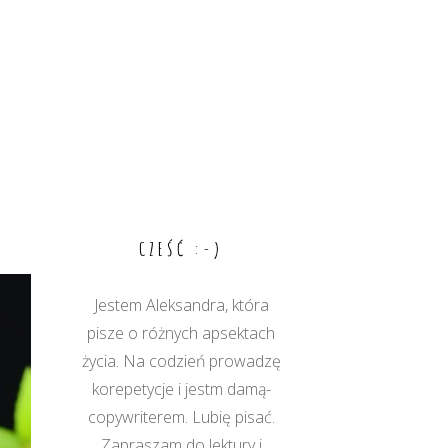
CZEŚĆ :-)
Jestem Aleksandra, która
pisze o różnych apsektach
życia. Na codzień prowadzę
korepetycje i jestm damą-
copywriterem. Lubię pisać.
Zapraszam do lektury i