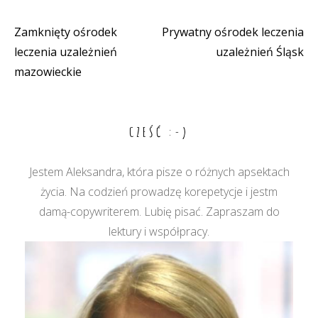
Zamknięty ośrodek
Prywatny ośrodek leczenia
Nawigacja
leczenia uzależnień
uzależnień Śląsk
wpisu
mazowieckie
CZEŚĆ :-)
Jestem Aleksandra, która pisze o różnych apsektach
życia. Na codzień prowadzę korepetycje i jestm
damą-copywriterem. Lubię pisać. Zapraszam do
lektury i współpracy.