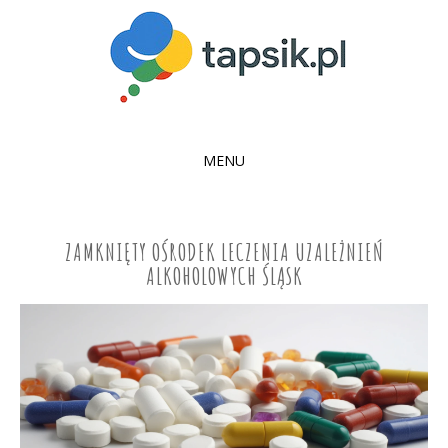
MENU
SKIP
TO
CONTENT
ZAMKNIĘTY OŚRODEK LECZENIA UZALEŻNIEŃ
ALKOHOLOWYCH ŚLĄSK