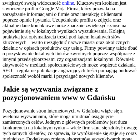
zwiększyć swoją widoczność
online
. Kluczowym krokiem jest
stworzenie profilu Google Moja Firma, który pozwala na
zarządzanie informacjami o firmie oraz interakcję z klientami
poprzez opinie i pytania. Uzupełnienie profilu o zdjęcia oraz
aktualne dane kontaktowe może znacznie zwiększyć szanse na
pojawienie się w lokalnych wynikach wyszukiwania. Kolejną
praktyką jest optymalizacja treści pod kątem lokalnych słów
kluczowych – warto uwzględnić nazwę miasta oraz okolicznych
dzielnic w opisach produktów czy usług. Firmy powinny także dbać
o pozyskiwanie lokalnych linków zwrotnych poprzez współpracę z
innymi przedsiębiorstwami czy organizacjami lokalnymi. Również
aktywność w mediach społecznościowych może wspierać działania
SEO – regularne publikacje angażujących treści pomagają budować
społeczność wokół marki i przyciągać nowych klientów.
Jakie są wyzwania związane z
pozycjonowaniem www w Gdańsku
Pozycjonowanie stron internetowych w Gdańsku wiąże się z
wieloma wyzwaniami, które mogą utrudniać osiągnięcie
zamierzonych celów. Jednym z głównych problemów jest duża
konkurencja na lokalnym rynku – wiele firm stara się zdobyć uwagę
tych samych klientów, co sprawia, że wyróżnienie się staje się coraz
trudniejsze. Dodatkowo zmiany algorytmów wyszukiwarek mogą