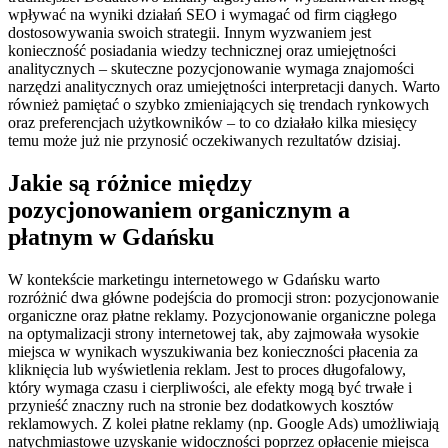
wpływać na wyniki działań SEO i wymagać od firm ciągłego
dostosowywania swoich strategii. Innym wyzwaniem jest
konieczność posiadania wiedzy technicznej oraz umiejętności
analitycznych – skuteczne pozycjonowanie wymaga znajomości
narzędzi analitycznych oraz umiejętności interpretacji danych. Warto
również pamiętać o szybko zmieniających się trendach rynkowych
oraz preferencjach użytkowników – to co działało kilka miesięcy
temu może już nie przynosić oczekiwanych rezultatów dzisiaj.
Jakie są różnice między
pozycjonowaniem organicznym a
płatnym w Gdańsku
W kontekście marketingu internetowego w Gdańsku warto
rozróżnić dwa główne podejścia do promocji stron: pozycjonowanie
organiczne oraz płatne reklamy. Pozycjonowanie organiczne polega
na optymalizacji strony internetowej tak, aby zajmowała wysokie
miejsca w wynikach wyszukiwania bez konieczności płacenia za
kliknięcia lub wyświetlenia reklam. Jest to proces długofalowy,
który wymaga czasu i cierpliwości, ale efekty mogą być trwałe i
przynieść znaczny ruch na stronie bez dodatkowych kosztów
reklamowych. Z kolei płatne reklamy (np. Google Ads) umożliwiają
natychmiastowe uzyskanie widoczności poprzez opłacenie miejsca