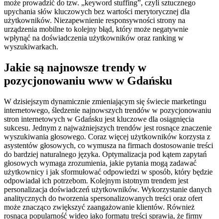
może prowadzić do tzw. „keyword stuffing”, czyli sztucznego
upychania słów kluczowych bez wartości merytorycznej dla
użytkowników. Niezapewnienie responsywności strony na
urządzenia mobilne to kolejny błąd, który może negatywnie
wpłynąć na doświadczenia użytkowników oraz ranking w
wyszukiwarkach.
Jakie są najnowsze trendy w
pozycjonowaniu www w Gdańsku
W dzisiejszym dynamicznie zmieniającym się świecie marketingu
internetowego, śledzenie najnowszych trendów w pozycjonowaniu
stron internetowych w Gdańsku jest kluczowe dla osiągnięcia
sukcesu. Jednym z najważniejszych trendów jest rosnące znaczenie
wyszukiwania głosowego. Coraz więcej użytkowników korzysta z
asystentów głosowych, co wymusza na firmach dostosowanie treści
do bardziej naturalnego języka. Optymalizacja pod kątem zapytań
głosowych wymaga zrozumienia, jakie pytania mogą zadawać
użytkownicy i jak sformułować odpowiedzi w sposób, który będzie
odpowiadał ich potrzebom. Kolejnym istotnym trendem jest
personalizacja doświadczeń użytkowników. Wykorzystanie danych
analitycznych do tworzenia spersonalizowanych treści oraz ofert
może znacząco zwiększyć zaangażowanie klientów. Również
rosnąca popularność wideo jako formatu treści sprawia, że firmy