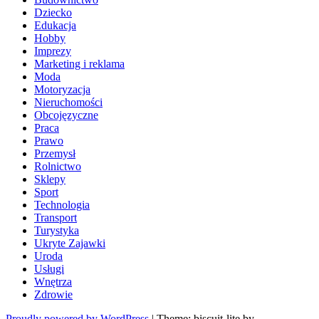
Dziecko
Edukacja
Hobby
Imprezy
Marketing i reklama
Moda
Motoryzacja
Nieruchomości
Obcojęzyczne
Praca
Prawo
Przemysł
Rolnictwo
Sklepy
Sport
Technologia
Transport
Turystyka
Ukryte Zajawki
Uroda
Usługi
Wnętrza
Zdrowie
Proudly powered by WordPress
|
Theme: biscuit-lite by