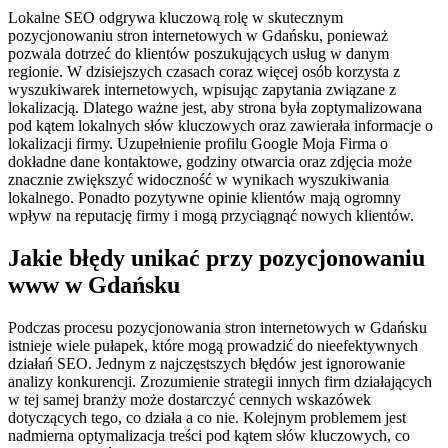
Lokalne SEO odgrywa kluczową rolę w skutecznym
pozycjonowaniu stron internetowych w Gdańsku, ponieważ
pozwala dotrzeć do klientów poszukujących usług w danym
regionie. W dzisiejszych czasach coraz więcej osób korzysta z
wyszukiwarek internetowych, wpisując zapytania związane z
lokalizacją. Dlatego ważne jest, aby strona była zoptymalizowana
pod kątem lokalnych słów kluczowych oraz zawierała informacje o
lokalizacji firmy. Uzupełnienie profilu Google Moja Firma o
dokładne dane kontaktowe, godziny otwarcia oraz zdjęcia może
znacznie zwiększyć widoczność w wynikach wyszukiwania
lokalnego. Ponadto pozytywne opinie klientów mają ogromny
wpływ na reputację firmy i mogą przyciągnąć nowych klientów.
Jakie błędy unikać przy pozycjonowaniu
www w Gdańsku
Podczas procesu pozycjonowania stron internetowych w Gdańsku
istnieje wiele pułapek, które mogą prowadzić do nieefektywnych
działań SEO. Jednym z najczęstszych błędów jest ignorowanie
analizy konkurencji. Zrozumienie strategii innych firm działających
w tej samej branży może dostarczyć cennych wskazówek
dotyczących tego, co działa a co nie. Kolejnym problemem jest
nadmierna optymalizacja treści pod kątem słów kluczowych, co