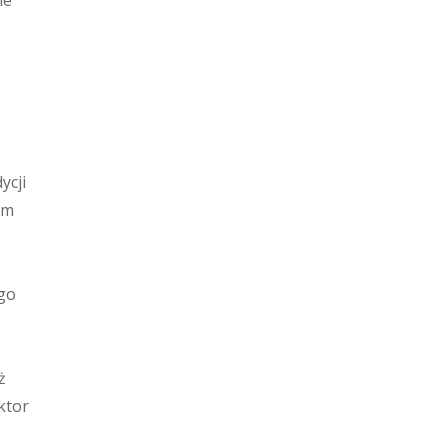
le
ycji
ym
go
ż
ktor