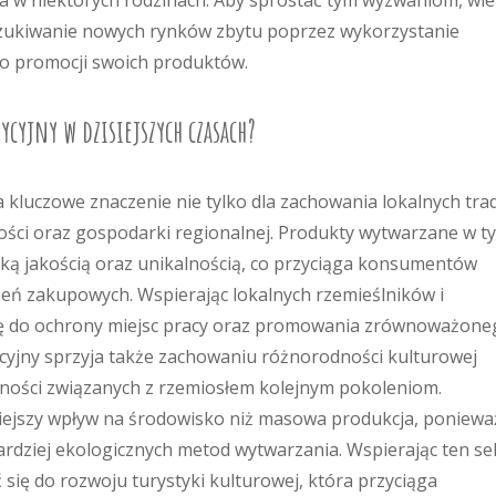
a w niektórych rodzinach. Aby sprostać tym wyzwaniom, wie
oszukiwanie nowych rynków zbytu poprzez wykorzystanie
do promocji swoich produktów.
ycyjny w dzisiejszych czasach?
kluczowe znaczenie nie tylko dla zachowania lokalnych trad
zności oraz gospodarki regionalnej. Produkty wytwarzane w t
oką jakością oraz unikalnością, co przyciąga konsumentów
eń zakupowych. Wspierając lokalnych rzemieślników i
ię do ochrony miejsc pracy oraz promowania zrównoważone
cyjny sprzyja także zachowaniu różnorodności kulturowej
tności związanych z rzemiosłem kolejnym pokoleniom.
ejszy wpływ na środowisko niż masowa produkcja, poniewa
ardziej ekologicznych metod wytwarzania. Wspierając ten se
się do rozwoju turystyki kulturowej, która przyciąga