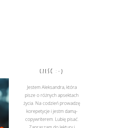
CZEŚĆ :-)
Jestem Aleksandra, która
pisze o różnych apsektach
życia. Na codzień prowadzę
korepetycje i jestm damą-
copywriterem. Lubię pisać.
Zapraszam do lektury i