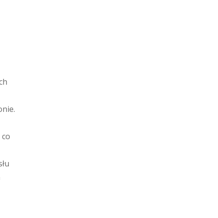
ych
onie.
 co
słu
h