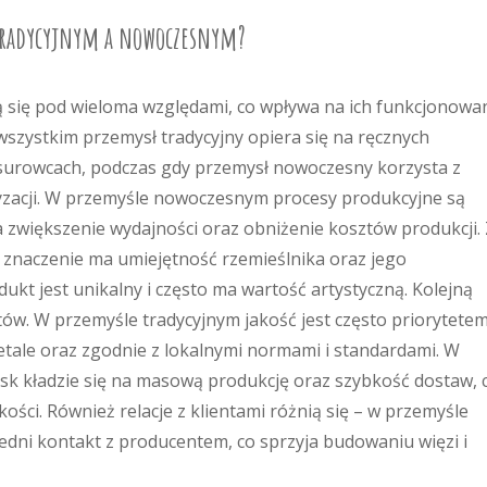
 tradycyjnym a nowoczesnym?
ą się pod wieloma względami, co wpływa na ich funkcjonowa
wszystkim przemysł tradycyjny opiera się na ręcznych
 surowcach, podczas gdy przemysł nowoczesny korzysta z
zacji. W przemyśle nowoczesnym procesy produkcyjne są
zwiększenie wydajności oraz obniżenie kosztów produkcji.
 znaczenie ma umiejętność rzemieślnika oraz jego
ukt jest unikalny i często ma wartość artystyczną. Kolejną
któw. W przemyśle tradycyjnym jakość jest często priorytetem
etale oraz zgodnie z lokalnymi normami i standardami. W
k kładzie się na masową produkcję oraz szybkość dostaw, 
ści. Również relacje z klientami różnią się – w przemyśle
edni kontakt z producentem, co sprzyja budowaniu więzi i