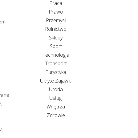
Praca
Prawo
Przemysł
łem
Rolnictwo
Sklepy
Sport
Technologia
Transport
h
Turystyka
Ukryte Zajawki
Uroda
wane
Usługi
e,
Wnętrza
Zdrowie
w,