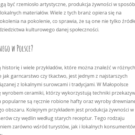
gą być rzemiosło artystyczne, produkcja żywności w sposób
lokalnych materiałów. Wiele z tych branż opiera się na
okolenia na pokolenie, co sprawia, że są one nie tylko źród
ziedzictwa kulturowego danej społeczności.
nego w Polsce?
 historię i wiele przykładów, które można znaleźć w różnyc
e jak garncarstwo czy tkactwo, jest jednym z najstarszych
iązanej z lokalnymi surowcami i tradycjami. W Małopolsce
ę wyrobem ceramiki, którzy wykorzystują techniki przekazy
 popularne są ręcznie robione hafty oraz wyroby drewnian
ego obszaru. Kolejnym przykładem jest produkcja żywności w
serów czy wędlin według starych receptur. Tego rodzaju
aniem zarówno wśród turystów, jak i lokalnych konsumentó