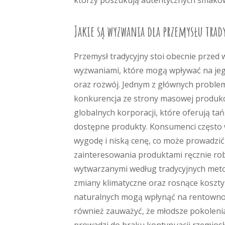
którzy poszukują autentycznych smakó
Jakie są wyzwania dla przemysłu trady
Przemysł tradycyjny stoi obecnie przed
wyzwaniami, które mogą wpływać na jeg
oraz rozwój. Jednym z głównych proble
konkurencja ze strony masowej produkc
globalnych korporacji, które oferują tańs
dostępne produkty. Konsumenci często 
wygodę i niską cenę, co może prowadzi
zainteresowania produktami ręcznie ro
wytwarzanymi według tradycyjnych met
zmiany klimatyczne oraz rosnące koszt
naturalnych mogą wpłynąć na rentownoś
również zauważyć, że młodsze pokolenia 