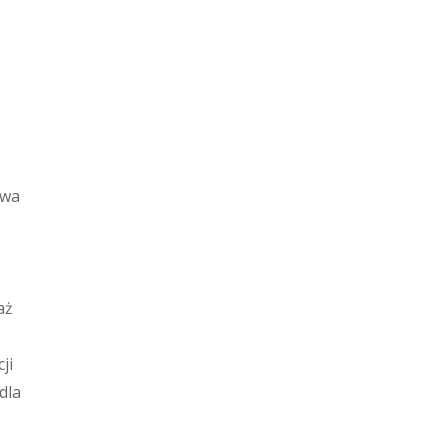
ywa
aż
ji
dla