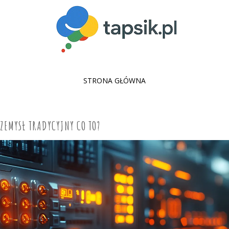
SKIP
STRONA GŁÓWNA
TO
CONTENT
ZEMYSŁ TRADYCYJNY CO TO?