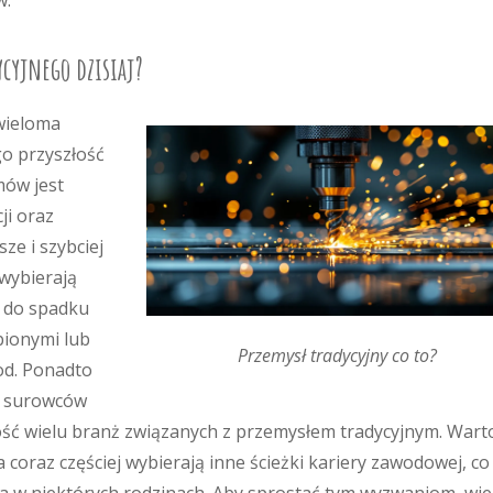
w.
cyjnego dzisiaj?
 wieloma
o przyszłość
mów jest
ji oraz
ze i szybciej
wybierają
ć do spadku
bionymi lub
Przemysł tradycyjny co to?
od. Ponadto
y surowców
ć wielu branż związanych z przemysłem tradycyjnym. Wart
coraz częściej wybierają inne ścieżki kariery zawodowej, co