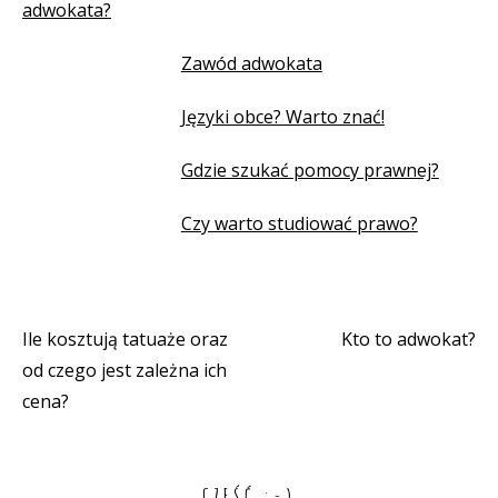
adwokata?
Zawód adwokata
Języki obce? Warto znać!
Gdzie szukać pomocy prawnej?
Czy warto studiować prawo?
Ile kosztują tatuaże oraz
Kto to adwokat?
Nawigacja
od czego jest zależna ich
wpisu
cena?
CZEŚĆ :-)