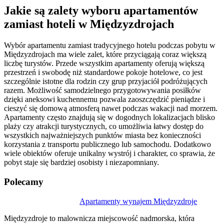
Jakie są zalety wyboru apartamentów
zamiast hoteli w Międzyzdrojach
Wybór apartamentu zamiast tradycyjnego hotelu podczas pobytu w
Międzyzdrojach ma wiele zalet, które przyciągają coraz większą
liczbę turystów. Przede wszystkim apartamenty oferują większą
przestrzeń i swobodę niż standardowe pokoje hotelowe, co jest
szczególnie istotne dla rodzin czy grup przyjaciół podróżujących
razem. Możliwość samodzielnego przygotowywania posiłków
dzięki aneksowi kuchennemu pozwala zaoszczędzić pieniądze i
cieszyć się domową atmosferą nawet podczas wakacji nad morzem.
Apartamenty często znajdują się w dogodnych lokalizacjach blisko
plaży czy atrakcji turystycznych, co umożliwia łatwy dostęp do
wszystkich najważniejszych punktów miasta bez konieczności
korzystania z transportu publicznego lub samochodu. Dodatkowo
wiele obiektów oferuje unikalny wystrój i charakter, co sprawia, że
pobyt staje się bardziej osobisty i niezapomniany.
Polecamy
Nawigacja
Apartamenty wynajem Międzyzdroje
wpisu
Międzyzdroje to malownicza miejscowość nadmorska, która