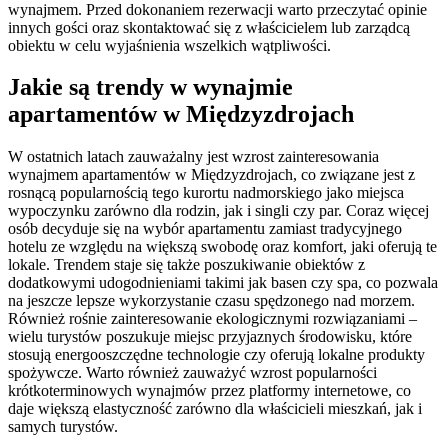
wynajmem. Przed dokonaniem rezerwacji warto przeczytać opinie
innych gości oraz skontaktować się z właścicielem lub zarządcą
obiektu w celu wyjaśnienia wszelkich wątpliwości.
Jakie są trendy w wynajmie
apartamentów w Międzyzdrojach
W ostatnich latach zauważalny jest wzrost zainteresowania
wynajmem apartamentów w Międzyzdrojach, co związane jest z
rosnącą popularnością tego kurortu nadmorskiego jako miejsca
wypoczynku zarówno dla rodzin, jak i singli czy par. Coraz więcej
osób decyduje się na wybór apartamentu zamiast tradycyjnego
hotelu ze względu na większą swobodę oraz komfort, jaki oferują te
lokale. Trendem staje się także poszukiwanie obiektów z
dodatkowymi udogodnieniami takimi jak basen czy spa, co pozwala
na jeszcze lepsze wykorzystanie czasu spędzonego nad morzem.
Również rośnie zainteresowanie ekologicznymi rozwiązaniami –
wielu turystów poszukuje miejsc przyjaznych środowisku, które
stosują energooszczędne technologie czy oferują lokalne produkty
spożywcze. Warto również zauważyć wzrost popularności
krótkoterminowych wynajmów przez platformy internetowe, co
daje większą elastyczność zarówno dla właścicieli mieszkań, jak i
samych turystów.