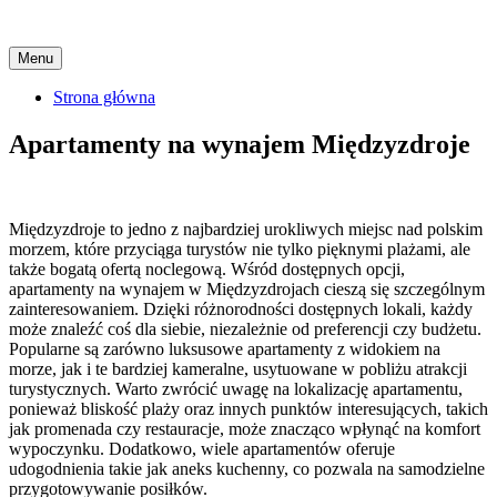
Skip
Menu
to
content
Strona główna
Apartamenty na wynajem Międzyzdroje
Międzyzdroje to jedno z najbardziej urokliwych miejsc nad polskim
morzem, które przyciąga turystów nie tylko pięknymi plażami, ale
także bogatą ofertą noclegową. Wśród dostępnych opcji,
apartamenty na wynajem w Międzyzdrojach cieszą się szczególnym
zainteresowaniem. Dzięki różnorodności dostępnych lokali, każdy
może znaleźć coś dla siebie, niezależnie od preferencji czy budżetu.
Popularne są zarówno luksusowe apartamenty z widokiem na
morze, jak i te bardziej kameralne, usytuowane w pobliżu atrakcji
turystycznych. Warto zwrócić uwagę na lokalizację apartamentu,
ponieważ bliskość plaży oraz innych punktów interesujących, takich
jak promenada czy restauracje, może znacząco wpłynąć na komfort
wypoczynku. Dodatkowo, wiele apartamentów oferuje
udogodnienia takie jak aneks kuchenny, co pozwala na samodzielne
przygotowywanie posiłków.