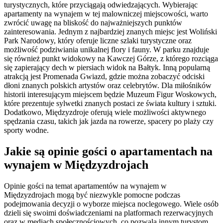
turystycznych, które przyciągają odwiedzających. Wybierając
apartamenty na wynajem w tej malowniczej miejscowości, warto
zwrócić uwagę na bliskość do najważniejszych punktów
zainteresowania. Jednym z najbardziej znanych miejsc jest Woliński
Park Narodowy, który oferuje liczne szlaki turystyczne oraz
możliwość podziwiania unikalnej flory i fauny. W parku znajduje
się również punkt widokowy na Kawczej Górze, z którego rozciąga
się zapierający dech w piersiach widok na Bałtyk. Inną popularną
atrakcją jest Promenada Gwiazd, gdzie można zobaczyć odciski
dłoni znanych polskich artystów oraz celebrytów. Dla miłośników
historii interesującym miejscem będzie Muzeum Figur Woskowych,
które prezentuje sylwetki znanych postaci ze świata kultury i sztuki.
Dodatkowo, Międzyzdroje oferują wiele możliwości aktywnego
spędzania czasu, takich jak jazda na rowerze, spacery po plaży czy
sporty wodne.
Jakie są opinie gości o apartamentach na
wynajem w Międzyzdrojach
Opinie gości na temat apartamentów na wynajem w
Międzyzdrojach mogą być niezwykle pomocne podczas
podejmowania decyzji o wyborze miejsca noclegowego. Wiele osób
dzieli się swoimi doświadczeniami na platformach rezerwacyjnych
oraz w mediach społecznościowych, co pozwala innym turystom