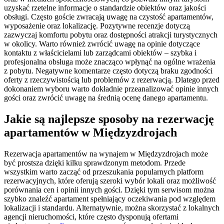
uzyskać rzetelne informacje o standardzie obiektów oraz jakości
obsługi. Często goście zwracają uwagę na czystość apartamentów,
wyposażenie oraz lokalizację. Pozytywne recenzje dotyczą
zazwyczaj komfortu pobytu oraz dostępności atrakcji turystycznych
w okolicy. Warto również zwrócić uwagę na opinie dotyczące
kontaktu z właścicielami lub zarządcami obiektów – szybka i
profesjonalna obsługa może znacząco wpłynąć na ogólne wrażenia
z pobytu. Negatywne komentarze często dotyczą braku zgodności
oferty z rzeczywistością lub problemów z rezerwacją. Dlatego przed
dokonaniem wyboru warto dokładnie przeanalizować opinie innych
gości oraz zwrócić uwagę na średnią ocenę danego apartamentu.
Jakie są najlepsze sposoby na rezerwację
apartamentów w Międzyzdrojach
Rezerwacja apartamentów na wynajem w Międzyzdrojach może
być prostsza dzięki kilku sprawdzonym metodom. Przede
wszystkim warto zacząć od przeszukania popularnych platform
rezerwacyjnych, które oferują szeroki wybór lokali oraz możliwość
porównania cen i opinii innych gości. Dzięki tym serwisom można
szybko znaleźć apartament spełniający oczekiwania pod względem
lokalizacji i standardu. Alternatywnie, można skorzystać z lokalnych
agencji nieruchomości, które często dysponują ofertami