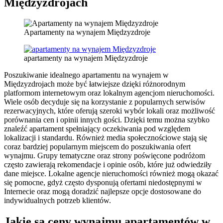
Międzyzdrojach
Apartamenty na wynajem Międzyzdroje
apartamenty na wynajem Międzyzdroje
Poszukiwanie idealnego apartamentu na wynajem w
Międzyzdrojach może być łatwiejsze dzięki różnorodnym
platformom internetowym oraz lokalnym agencjom nieruchomości.
Wiele osób decyduje się na korzystanie z popularnych serwisów
rezerwacyjnych, które oferują szeroki wybór lokali oraz możliwość
porównania cen i opinii innych gości. Dzięki temu można szybko
znaleźć apartament spełniający oczekiwania pod względem
lokalizacji i standardu. Również media społecznościowe stają się
coraz bardziej popularnym miejscem do poszukiwania ofert
wynajmu. Grupy tematyczne oraz strony poświęcone podróżom
często zawierają rekomendacje i opinie osób, które już odwiedziły
dane miejsce. Lokalne agencje nieruchomości również mogą okazać
się pomocne, gdyż często dysponują ofertami niedostępnymi w
Internecie oraz mogą doradzić najlepsze opcje dostosowane do
indywidualnych potrzeb klientów.
Jakie są ceny wynajmu apartamentów w