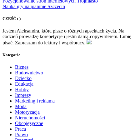
Pozycjonowanie stron internetowych Trójmiasto
Nauka gry na pianinie Szczecin
CZEŚĆ :-)
Jestem Aleksandra, która pisze o różnych apsektach życia. Na
codzień prowadzę korepetycje i jestm damą-copywriterem. Lubię
pisać. Zapraszam do lektury i współpracy.
Kategorie
Biznes
Budownictwo
Dziecko
Edukacja
Hobby
Imprezy
Marketing i reklama
Moda
Motoryzacja
Nieruchomości
Obcojęzyczne
Praca
Prawo