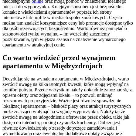
niedostępnymi
online
oraz mogą pomóc w znalezieniu idealnego
miejsca do wypoczynku. Kolejnym sposobem jest bezpośredni
kontakt z właścicielami apartamentów poprzez ich strony
internetowe lub profile w mediach społecznościowych. Często
można tam znaleźć korzystniejsze ceny lub promocje dostępne tylko
dla osób rezerwujących bezpośrednio. Warto również pamiętać o
sezonowości rynku wynajmu – im wcześniej zaczniemy
poszukiwania, tym większa szansa na znalezienie wymarzonego
apartamentu w atrakcyjnej cenie.
Co warto wiedzieć przed wynajmem
apartamentu w Międzyzdrojach
Decydując się na wynajem apartamentu w Międzyzdrojach, warto
zwrócić uwagę na kilka istotnych kwestii, które mogą wpłynąć na
komfort pobytu. Przede wszystkim należy dokładnie zapoznać się z
opisem oferty oraz zdjęciami lokalu – to pozwoli uniknąć
rozczarowań po przyjeździe. Ważne jest również sprawdzenie
lokalizacji apartamentu – bliskość plaży oraz atrakcji turystycznych
może znacząco wpłynąć na wygodę wypoczynku. Należy także
zwrócić uwagę na udogodnienia oferowane przez obiekt, takie jak
dostęp do internetu, parking czy aneks kuchenny. Dobrze jest
również dowiedzieć się o zasady dotyczące zameldowania i
wymeldowania oraz ewentualne dodatkowe opłaty związane z