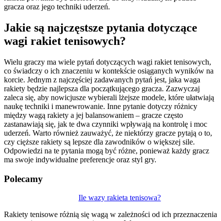
gracza oraz jego techniki uderzeń.
Jakie są najczęstsze pytania dotyczące
wagi rakiet tenisowych?
Wielu graczy ma wiele pytań dotyczących wagi rakiet tenisowych,
co świadczy o ich znaczeniu w kontekście osiąganych wyników na
korcie. Jednym z najczęściej zadawanych pytań jest, jaka waga
rakiety będzie najlepsza dla początkującego gracza. Zazwyczaj
zaleca się, aby nowicjusze wybierali lżejsze modele, które ułatwiają
naukę techniki i manewrowanie. Inne pytanie dotyczy różnicy
między wagą rakiety a jej balansowaniem – gracze często
zastanawiają się, jak te dwa czynniki wpływają na kontrolę i moc
uderzeń. Warto również zauważyć, że niektórzy gracze pytają o to,
czy cięższe rakiety są lepsze dla zawodników o większej sile.
Odpowiedzi na te pytania mogą być różne, ponieważ każdy gracz
ma swoje indywidualne preferencje oraz styl gry.
Polecamy
Nawigacja
Ile wazy rakieta tenisowa?
wpisu
Rakiety tenisowe różnią się wagą w zależności od ich przeznaczenia