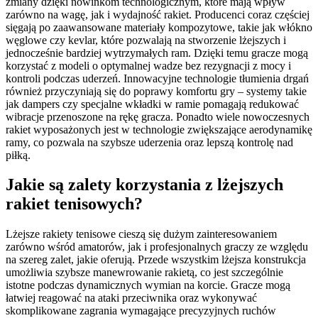
zmiany dzięki nowinkom technologicznym, które mają wpływ
zarówno na wagę, jak i wydajność rakiet. Producenci coraz częściej
sięgają po zaawansowane materiały kompozytowe, takie jak włókno
węglowe czy kevlar, które pozwalają na stworzenie lżejszych i
jednocześnie bardziej wytrzymałych ram. Dzięki temu gracze mogą
korzystać z modeli o optymalnej wadze bez rezygnacji z mocy i
kontroli podczas uderzeń. Innowacyjne technologie tłumienia drgań
również przyczyniają się do poprawy komfortu gry – systemy takie
jak dampers czy specjalne wkładki w ramie pomagają redukować
wibracje przenoszone na rękę gracza. Ponadto wiele nowoczesnych
rakiet wyposażonych jest w technologie zwiększające aerodynamikę
ramy, co pozwala na szybsze uderzenia oraz lepszą kontrolę nad
piłką.
Jakie są zalety korzystania z lżejszych
rakiet tenisowych?
Lżejsze rakiety tenisowe cieszą się dużym zainteresowaniem
zarówno wśród amatorów, jak i profesjonalnych graczy ze względu
na szereg zalet, jakie oferują. Przede wszystkim lżejsza konstrukcja
umożliwia szybsze manewrowanie rakietą, co jest szczególnie
istotne podczas dynamicznych wymian na korcie. Gracze mogą
łatwiej reagować na ataki przeciwnika oraz wykonywać
skomplikowane zagrania wymagające precyzyjnych ruchów