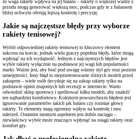
że waga rakiety wpływa na jej balans – rakiety o większej wadze z
przodu mogą generować większą moc, podczas gdy te z balansem
bliżej uchwytu oferują lepszą kontrolę i precyzję.
Jakie są najczęstsze błędy przy wyborze
rakiety tenisowej?
Wybór odpowiedniej rakiety tenisowej to kluczowy element
sukcesu na korcie, jednak wielu graczy popełnia błędy, które mogą
wpłynąć na ich wydajność. Jednym z najczęstszych błędów jest
wybór rakiety wyłącznie na podstawie jej wagi lub popularności
marki. Ważne jest, aby brać pod uwagę własny styl gry oraz poziom
umiejętności. Inny błąd to nieprzetestowanie różnych modeli przed
zakupem – wiele osób decyduje się na zakup rakiety tylko na
podstawie opinii znajomych lub recenzji w internecie. Warto
odwiedzić sklep sportowy i spróbować kilku modeli, aby znaleźć
ten najbardziej komfortowy. Kolejnym powszechnym błędem jest
ignorowanie parametrów takich jak balans czy rozmiar głowy
rakiety. Te elementy mają ogromny wpływ na kontrolę i moc
uderzeń. Ostatnim istotnym aspektem jest dobór naciągu –
niewłaściwy wybór może znacząco wpłynąć na osiągi rakiety oraz
komfort gry.
Jak dbać o profesjonalną rakietę