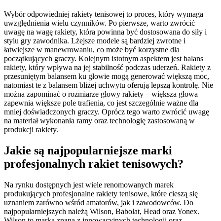
Wybór odpowiedniej rakiety tenisowej to proces, który wymaga
uwzględnienia wielu czynników. Po pierwsze, warto zwrócić
uwagę na wagę rakiety, która powinna być dostosowana do siły i
stylu gry zawodnika. Lżejsze modele są bardziej zwrotne i
łatwiejsze w manewrowaniu, co może być korzystne dla
początkujących graczy. Kolejnym istotnym aspektem jest balans
rakiety, który wpływa na jej stabilność podczas uderzeń. Rakiety z
przesuniętym balansem ku głowie mogą generować większą moc,
natomiast te z balansem bliżej uchwytu oferują lepszą kontrolę. Nie
można zapominać o rozmiarze głowy rakiety – większa głowa
zapewnia większe pole trafienia, co jest szczególnie ważne dla
mniej doświadczonych graczy. Oprócz tego warto zwrócić uwagę
na materiał wykonania ramy oraz technologię zastosowaną w
produkcji rakiety.
Jakie są najpopularniejsze marki
profesjonalnych rakiet tenisowych?
Na rynku dostępnych jest wiele renomowanych marek
produkujących profesjonalne rakiety tenisowe, które cieszą się
uznaniem zarówno wśród amatorów, jak i zawodowców. Do
najpopularniejszych należą Wilson, Babolat, Head oraz Yonex.
Wilson to marka znana z innowacyjnych technologii oraz