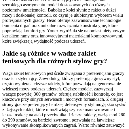
szerokiego asortymentu modeli dostosowanych do różnych
poziomów umiejętności. Babolat z kolei słynie z rakiet o dużej
mocy i doskonałej kontroli, co czyni je ulubionym wyborem wielu
profesjonalnych graczy. Head oferuje zaawansowane technologie
tłumienia drgań oraz unikalne rozwiązania konstrukcyjne, które
poprawiają komfort gry. Yonex wyróżnia się natomiast nietypowym
kształtem ramy oraz innowacyjnymi materiałami kompozytowymi,
które zwiększają wydajność podczas uderzeń.
Jakie są różnice w wadze rakiet
tenisowych dla różnych stylów gry?
Waga rakiet tenisowych jest ściśle związana z preferencjami graczy
oraz ich stylem gry. Zawodnicy, którzy preferują agresywny styl,
często wybierają cięższe rakiety, które pozwalają na generowanie
większej mocy podczas uderzeń. Cięższe modele, zazwyczaj
ważące powyżej 300 gramów, oferują stabilność i kontrolę, co jest
kluczowe przy silnych serwisach i mocnych forhandach. Z drugiej
strony gracze preferujący bardziej defensywny styl mogą skorzystać
z lżejszych rakiet, które umożliwiają szybsze manewrowanie i
lepszą reakcję na ataki przeciwnika. Lżejsze rakiety, ważące od 260
do 290 gramów, są bardziej zwrotne i pozwalają na łatwiejsze
wykonywanie skomplikowanych zagrań. Warto również zauważyć,