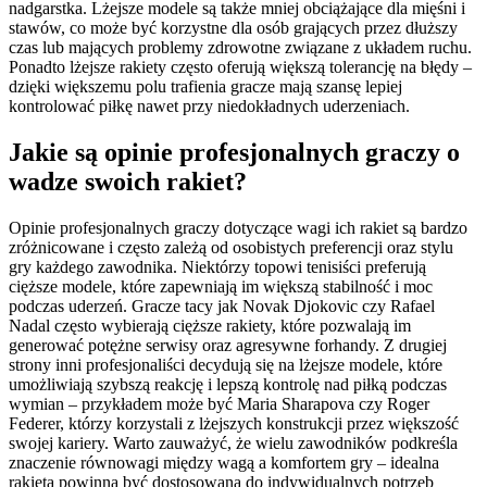
nadgarstka. Lżejsze modele są także mniej obciążające dla mięśni i
stawów, co może być korzystne dla osób grających przez dłuższy
czas lub mających problemy zdrowotne związane z układem ruchu.
Ponadto lżejsze rakiety często oferują większą tolerancję na błędy –
dzięki większemu polu trafienia gracze mają szansę lepiej
kontrolować piłkę nawet przy niedokładnych uderzeniach.
Jakie są opinie profesjonalnych graczy o
wadze swoich rakiet?
Opinie profesjonalnych graczy dotyczące wagi ich rakiet są bardzo
zróżnicowane i często zależą od osobistych preferencji oraz stylu
gry każdego zawodnika. Niektórzy topowi tenisiści preferują
cięższe modele, które zapewniają im większą stabilność i moc
podczas uderzeń. Gracze tacy jak Novak Djokovic czy Rafael
Nadal często wybierają cięższe rakiety, które pozwalają im
generować potężne serwisy oraz agresywne forhandy. Z drugiej
strony inni profesjonaliści decydują się na lżejsze modele, które
umożliwiają szybszą reakcję i lepszą kontrolę nad piłką podczas
wymian – przykładem może być Maria Sharapova czy Roger
Federer, którzy korzystali z lżejszych konstrukcji przez większość
swojej kariery. Warto zauważyć, że wielu zawodników podkreśla
znaczenie równowagi między wagą a komfortem gry – idealna
rakieta powinna być dostosowana do indywidualnych potrzeb