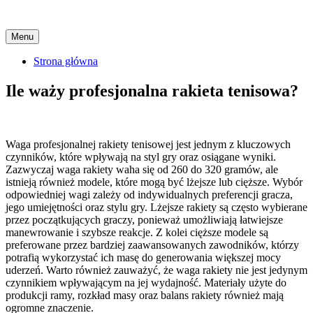
Skip
Menu
to
content
Strona główna
Ile waży profesjonalna rakieta tenisowa?
Waga profesjonalnej rakiety tenisowej jest jednym z kluczowych
czynników, które wpływają na styl gry oraz osiągane wyniki.
Zazwyczaj waga rakiety waha się od 260 do 320 gramów, ale
istnieją również modele, które mogą być lżejsze lub cięższe. Wybór
odpowiedniej wagi zależy od indywidualnych preferencji gracza,
jego umiejętności oraz stylu gry. Lżejsze rakiety są często wybierane
przez początkujących graczy, ponieważ umożliwiają łatwiejsze
manewrowanie i szybsze reakcje. Z kolei cięższe modele są
preferowane przez bardziej zaawansowanych zawodników, którzy
potrafią wykorzystać ich masę do generowania większej mocy
uderzeń. Warto również zauważyć, że waga rakiety nie jest jedynym
czynnikiem wpływającym na jej wydajność. Materiały użyte do
produkcji ramy, rozkład masy oraz balans rakiety również mają
ogromne znaczenie.