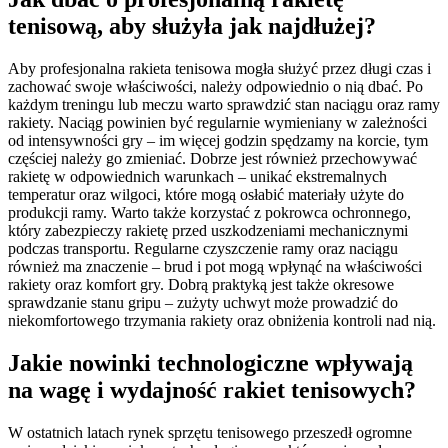
tenisową, aby służyła jak najdłużej?
Aby profesjonalna rakieta tenisowa mogła służyć przez długi czas i
zachować swoje właściwości, należy odpowiednio o nią dbać. Po
każdym treningu lub meczu warto sprawdzić stan naciągu oraz ramy
rakiety. Naciąg powinien być regularnie wymieniany w zależności
od intensywności gry – im więcej godzin spędzamy na korcie, tym
częściej należy go zmieniać. Dobrze jest również przechowywać
rakietę w odpowiednich warunkach – unikać ekstremalnych
temperatur oraz wilgoci, które mogą osłabić materiały użyte do
produkcji ramy. Warto także korzystać z pokrowca ochronnego,
który zabezpieczy rakietę przed uszkodzeniami mechanicznymi
podczas transportu. Regularne czyszczenie ramy oraz naciągu
również ma znaczenie – brud i pot mogą wpłynąć na właściwości
rakiety oraz komfort gry. Dobrą praktyką jest także okresowe
sprawdzanie stanu gripu – zużyty uchwyt może prowadzić do
niekomfortowego trzymania rakiety oraz obniżenia kontroli nad nią.
Jakie nowinki technologiczne wpływają
na wagę i wydajność rakiet tenisowych?
W ostatnich latach rynek sprzętu tenisowego przeszedł ogromne