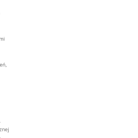
m
ami
eń,
.
znej