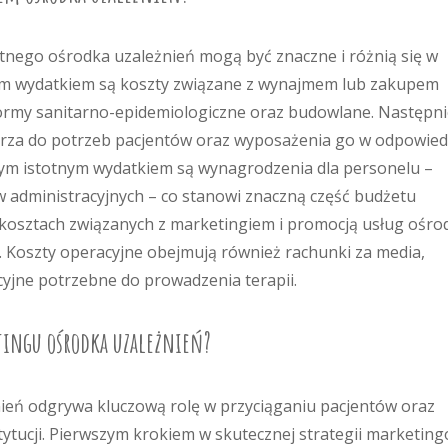
nego ośrodka uzależnień mogą być znaczne i różnią się w
zym wydatkiem są koszty związane z wynajmem lub zakupem
normy sanitarno-epidemiologiczne oraz budowlane. Następn
ętrza do potrzeb pacjentów oraz wyposażenia go w odpowied
nym istotnym wydatkiem są wynagrodzenia dla personelu –
 administracyjnych – co stanowi znaczną część budżetu
kosztach związanych z marketingiem i promocją usług ośro
. Koszty operacyjne obejmują również rachunki za media,
cyjne potrzebne do prowadzenia terapii.
etingu ośrodka uzależnień?
eń odgrywa kluczową rolę w przyciąganiu pacjentów oraz
tucji. Pierwszym krokiem w skutecznej strategii marketing