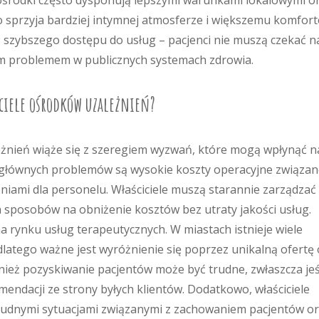
ośrodki często dysponują lepszymi warunkami lokalowymi o
 sprzyja bardziej intymnej atmosferze i większemu komfor
ć szybszego dostępu do usług – pacjenci nie muszą czekać n
stym problemem w publicznych systemach zdrowia.
ciele ośrodków uzależnień?
nień wiąże się z szeregiem wyzwań, które mogą wpłynąć n
z głównych problemów są wysokie koszty operacyjne związan
iami dla personelu. Właściciele muszą starannie zarządzać
sposobów na obniżenie kosztów bez utraty jakości usług.
 rynku usług terapeutycznych. W miastach istnieje wiele
latego ważne jest wyróżnienie się poprzez unikalną ofertę 
ież pozyskiwanie pacjentów może być trudne, zwłaszcza jeś
mendacji ze strony byłych klientów. Dodatkowo, właściciele
trudnymi sytuacjami związanymi z zachowaniem pacjentów o