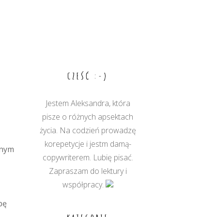
CZEŚĆ :-)
Jestem Aleksandra, która
pisze o różnych apsektach
życia. Na codzień prowadzę
korepetycje i jestm damą-
anym
copywriterem. Lubię pisać.
Zapraszam do lektury i
współpracy.
pę