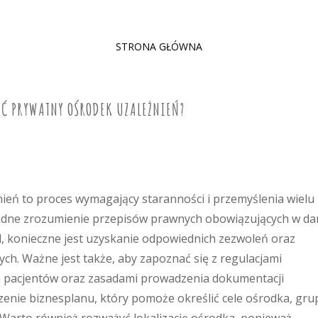
SKIP
STRONA GŁÓWNA
TO
CONTENT
YĆ PRYWATNY OŚRODEK UZALEŻNIEŃ?
eń to proces wymagający staranności i przemyślenia wielu
ładne zrozumienie przepisów prawnych obowiązujących w d
ad, konieczne jest uzyskanie odpowiednich zezwoleń oraz
ch. Ważne jest także, aby zapoznać się z regulacjami
 pacjentów oraz zasadami prowadzenia dokumentacji
zenie biznesplanu, który pomoże określić cele ośrodka, gru