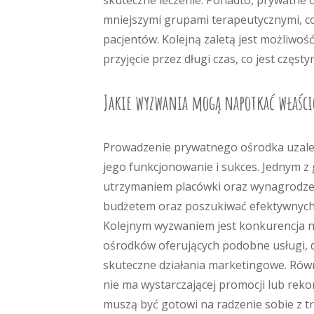
skuteczne leczenie. Ponadto, prywatne 
mniejszymi grupami terapeutycznymi, co
pacjentów. Kolejną zaletą jest możliwoś
przyjęcie przez długi czas, co jest czę
Jakie wyzwania mogą napotkać właści
Prowadzenie prywatnego ośrodka uzależ
jego funkcjonowanie i sukces. Jednym 
utrzymaniem placówki oraz wynagrodzen
budżetem oraz poszukiwać efektywnych 
Kolejnym wyzwaniem jest konkurencja na
ośrodków oferujących podobne usługi, d
skuteczne działania marketingowe. Równ
nie ma wystarczającej promocji lub reko
muszą być gotowi na radzenie sobie z 