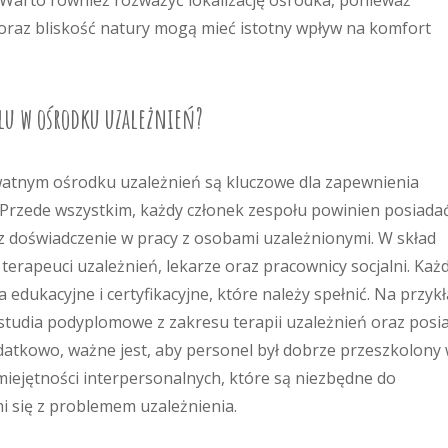
Warto również rozważyć lokalizację ośrodka, ponieważ
oraz bliskość natury mogą mieć istotny wpływ na komfort
elu w ośrodku uzależnień?
atnym ośrodku uzależnień są kluczowe dla zapewnienia
. Przede wszystkim, każdy członek zespołu powinien posiada
z doświadczenie w pracy z osobami uzależnionymi. W skład
erapeuci uzależnień, lekarze oraz pracownicy socjalni. Każ
edukacyjne i certyfikacyjne, które należy spełnić. Na przykł
studia podyplomowe z zakresu terapii uzależnień oraz posi
datkowo, ważne jest, aby personel był dobrze przeszkolony
iejętności interpersonalnych, które są niezbędne do
i się z problemem uzależnienia.