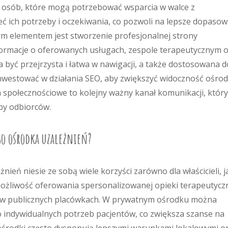
li osób, które mogą potrzebować wsparcia w walce z
eć ich potrzeby i oczekiwania, co pozwoli na lepsze dopaso
ym elementem jest stworzenie profesjonalnej strony
nformacje o oferowanych usługach, zespole terapeutycznym 
być przejrzysta i łatwa w nawigacji, a także dostosowana d
nwestować w działania SEO, aby zwiększyć widoczność ośro
społecznościowe to kolejny ważny kanał komunikacji, który
py odbiorców.
go ośrodka uzależnień?
eń niesie ze sobą wiele korzyści zarówno dla właścicieli, ja
możliwość oferowania spersonalizowanej opieki terapeutyczn
niż w publicznych placówkach. W prywatnym ośrodku można
indywidualnych potrzeb pacjentów, co zwiększa szanse na