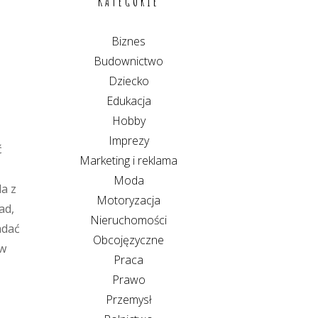
KATEGORIE
Biznes
Budownictwo
Dziecko
Edukacja
Hobby
Imprezy
ć
Marketing i reklama
Moda
da z
Motoryzacja
ad,
Nieruchomości
adać
Obcojęzyczne
 w
Praca
Prawo
Przemysł