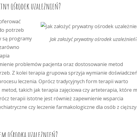
atny ośrodek uzależnień?
 oferować
do potrzeb
y są programy
Jak założyć prywatny ośrodek uzależnień
 zarówno
rapia
umienie problemów pacjenta oraz dostosowanie metod
rzeb. Z kolei terapia grupowa sprzyja wymianie doświadczeń
rocesu leczenia. Oprócz tradycyjnych form terapii warto
etod, takich jak terapia zajęciowa czy arteterapia, które 
ócz terapii istotne jest również zapewnienie wsparcia
chiatryczne czy leczenie farmakologiczne dla osób z cięższ
iem ośrodka uzależnień?