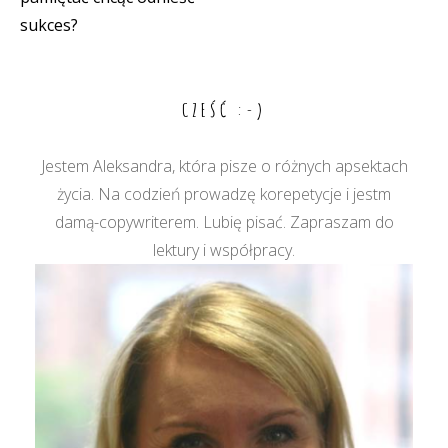
wpisu
sukces?
CZEŚĆ :-)
Jestem Aleksandra, która pisze o różnych apsektach
życia. Na codzień prowadzę korepetycje i jestm
damą-copywriterem. Lubię pisać. Zapraszam do
lektury i współpracy.