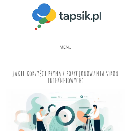
MENU
SKIP
TO
CONTENT
JAKIE KORZYŚCI PŁYNĄ Z POZYCJONOWANIA STRON
INTERNETOWYCH?