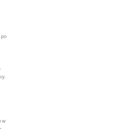
 po
o
cy.
w w