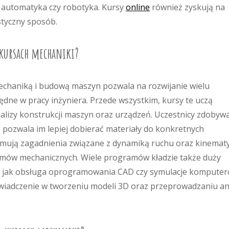
k automatyka czy robotyka. Kursy
online
również zyskują na
styczny sposób.
kursach mechaniki?
echaniką i budową maszyn pozwala na rozwijanie wielu
ędne w pracy inżyniera. Przede wszystkim, kursy te uczą
lizy konstrukcji maszyn oraz urządzeń. Uczestnicy zdobyw
 pozwala im lepiej dobierać materiały do konkretnych
jmują zagadnienia związane z dynamiką ruchu oraz kinemat
temów mechanicznych. Wiele programów kładzie także duży
kie jak obsługa oprogramowania CAD czy symulacje komputer
wiadczenie w tworzeniu modeli 3D oraz przeprowadzaniu an