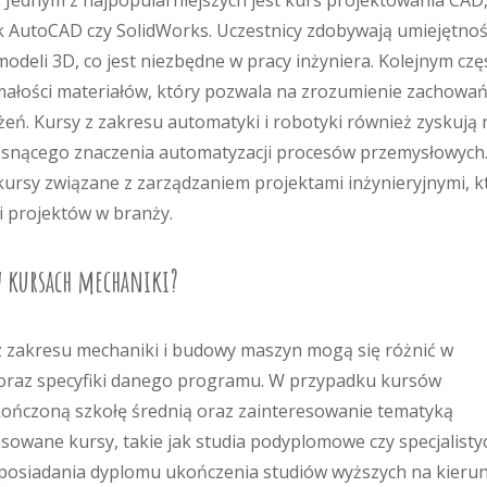
 Jednym z najpopularniejszych jest kurs projektowania CAD
k AutoCAD czy SolidWorks. Uczestnicy zdobywają umiejętnoś
deli 3D, co jest niezbędne w pracy inżyniera. Kolejnym czę
małości materiałów, który pozwala na zrozumienie zachowa
ń. Kursy z zakresu automatyki i robotyki również zyskują 
rosnącego znaczenia automatyzacji procesów przemysłowych
kursy związane z zarządzaniem projektami inżynieryjnymi, k
i projektów w branży.
w kursach mechaniki?
 zakresu mechaniki i budowy maszyn mogą się różnić w
oraz specyfiki danego programu. W przypadku kursów
ończoną szkołę średnią oraz zainteresowanie tematyką
sowane kursy, takie jak studia podyplomowe czy specjalisty
posiadania dyplomu ukończenia studiów wyższych na kieru