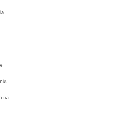
la
ze
nie.
i na