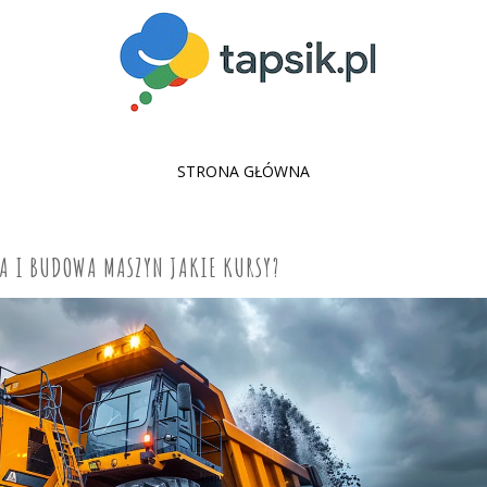
SKIP
STRONA GŁÓWNA
TO
CONTENT
A I BUDOWA MASZYN JAKIE KURSY?