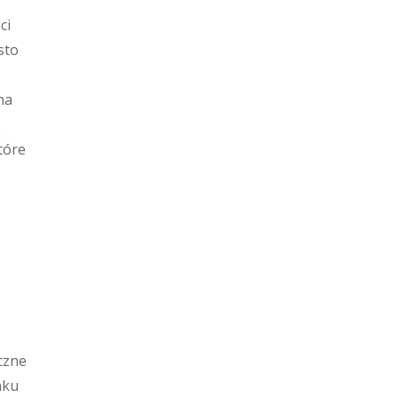
,
ci
sto
ń
na
.
tóre
czne
nku