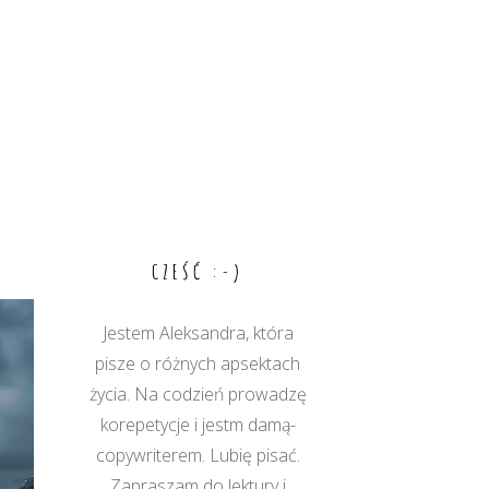
CZEŚĆ :-)
Jestem Aleksandra, która
pisze o różnych apsektach
życia. Na codzień prowadzę
korepetycje i jestm damą-
copywriterem. Lubię pisać.
Zapraszam do lektury i