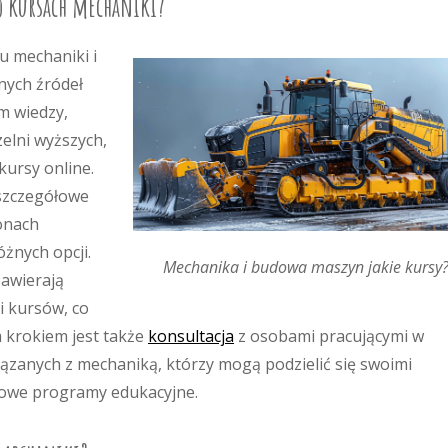
 o kursach mechaniki?
u mechaniki i
nych źródeł
em wiedzy,
elni wyższych,
kursy online.
szczegółowe
onach
żnych opcji.
Mechanika i budowa maszyn jakie kursy
zawierają
i kursów, co
 krokiem jest także
konsultacja
z osobami pracującymi w
ązanych z mechaniką, którzy mogą podzielić się swoimi
iowe programy edukacyjne.