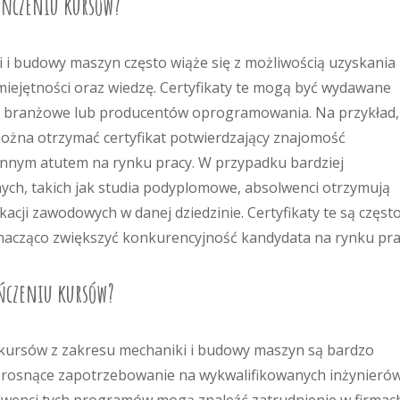
kończeniu kursów?
i budowy maszyn często wiąże się z możliwością uzyskania
miejętności oraz wiedzę. Certyfikaty te mogą być wydawane
cje branżowe lub producentów oprogramowania. Na przykład,
żna otrzymać certyfikat potwierdzający znajomość
nnym atutem na rynku pracy. W przypadku bardziej
h, takich jak studia podyplomowe, absolwenci otrzymują
acji zawodowych w danej dziedzinie. Certyfikaty te są częst
acząco zwiększyć konkurencyjność kandydata na rynku pra
ończeniu kursów?
ursów z zakresu mechaniki i budowy maszyn są bardzo
ę rosnące zapotrzebowanie na wykwalifikowanych inżynieró