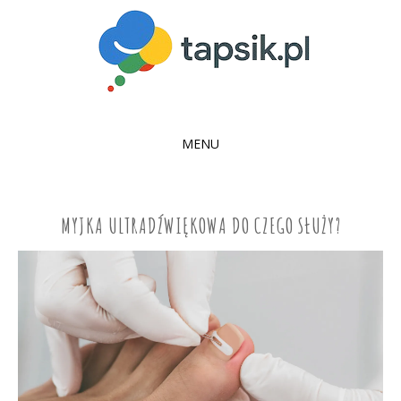
MENU
SKIP
TO
CONTENT
MYJKA ULTRADŹWIĘKOWA DO CZEGO SŁUŻY?