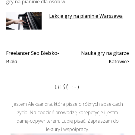
gry na pianinie dla osób w…
Lekcje gry na pianinie Warszawa
Freelancer Seo Bielsko-
Nauka gry na gitarze
Nawigacja
Biała
Katowice
wpisu
CZEŚĆ :-)
Jestem Aleksandra, która pisze o różnych apsektach
życia. Na codzień prowadzę korepetycje i jestm
damą-copywriterem. Lubię pisać. Zapraszam do
lektury i współpracy.