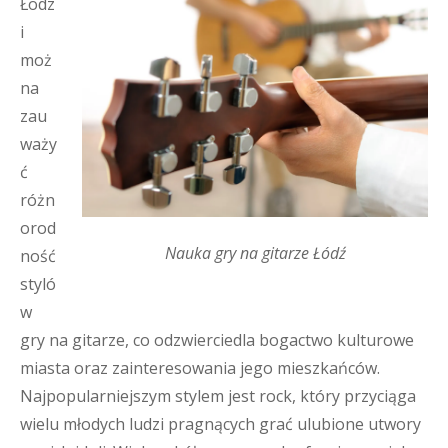
Łodz
i
moż
na
zau
waży
ć
różn
orod
Nauka gry na gitarze Łódź
ność
styló
w
gry na gitarze, co odzwierciedla bogactwo kulturowe
miasta oraz zainteresowania jego mieszkańców.
Najpopularniejszym stylem jest rock, który przyciąga
wielu młodych ludzi pragnących grać ulubione utwory