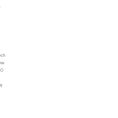
w
ych
tów
EO
ię