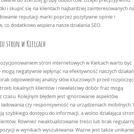
rowane do szerszej grupy odbiorców. Dzięki precyzyjnemu
i i skupić się na klientach najbardziej zainteresowanych n
owanie reputacji marki poprzez pozytywne opinie i
, co dodatkowo wspiera nasze działania SEO.
iu stron w Kielcach
z pozycjonowaniem stron internetowych w Kielcach warto być
 mogą negatywnie wpłynąć na efektywność naszych działań
brak odpowiedniej analizy słów kluczowych przed rozpoczę
trzeb lokalnych klientów i niewłaściwy dobór fraz mogą
 czasu. Kolejnym błędem jest ignorowanie aspektów
ść ładowania czy responsywność na urządzeniach mobilnych.
ją szybkiego dostępu do informacji, a wolno działająca stro
ientów. Również nieaktualizowanie treści lub brak regularn
ozycji w wynikach wyszukiwania. Ważne jest także unikanie