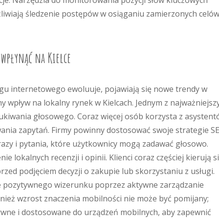
acje. Narzędzia do monitorowania pozycji słów kluczowych
liwiają śledzenie postępów w osiąganiu zamierzonych celó
wpłynąć na Kielce
ngu internetowego ewoluuje, pojawiają się nowe trendy w
y wpływ na lokalny rynek w Kielcach. Jednym z najważniejsz
ukiwania głosowego. Coraz więcej osób korzysta z asysten
ania zapytań. Firmy powinny dostosować swoje strategie S
frazy i pytania, które użytkownicy mogą zadawać głosowo.
 lokalnych recenzji i opinii. Klienci coraz częściej kierują s
ed podjęciem decyzji o zakupie lub skorzystaniu z usługi.
 pozytywnego wizerunku poprzez aktywne zarządzanie
nież wzrost znaczenia mobilności nie może być pomijany;
ywne i dostosowane do urządzeń mobilnych, aby zapewnić