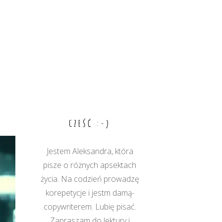
CZEŚĆ :-)
Jestem Aleksandra, która
pisze o różnych apsektach
życia. Na codzień prowadzę
korepetycje i jestm damą-
copywriterem. Lubię pisać.
Zapraszam do lektury i