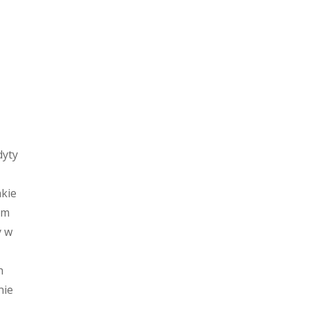
dyty
akie
ym
y w
h
nie