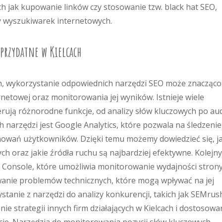
h jak kupowanie linków czy stosowanie tzw. black hat SEO,
 wyszukiwarek internetowych.
 przydatne w Kielcach
h, wykorzystanie odpowiednich narzędzi SEO może znacząco
rnetowej oraz monitorowania jej wyników. Istnieje wiele
erują różnorodne funkcje, od analizy słów kluczowych po au
h narzędzi jest Google Analytics, które pozwala na śledzenie
howań użytkowników. Dzięki temu możemy dowiedzieć się, j
ych oraz jakie źródła ruchu są najbardziej efektywne. Kolejn
 Console, które umożliwia monitorowanie wydajności stron
wanie problemów technicznych, które mogą wpływać na jej
tanie z narzędzi do analizy konkurencji, takich jak SEMrus
ie strategii innych firm działających w Kielcach i dostosowa