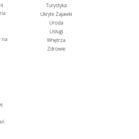
ją
Turystyka
zia
Ukryte Zajawki
Uroda
o
Usługi
w na
Wnętrza
Zdrowie
nę
ań