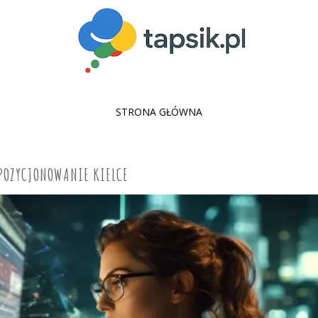
SKIP
STRONA GŁÓWNA
TO
CONTENT
POZYCJONOWANIE KIELCE