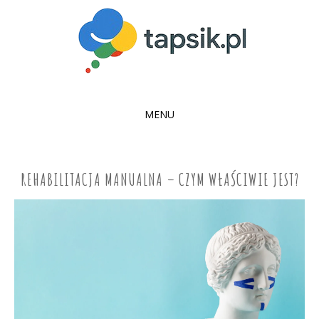
MENU
SKIP
TO
CONTENT
REHABILITACJA MANUALNA – CZYM WŁAŚCIWIE JEST?