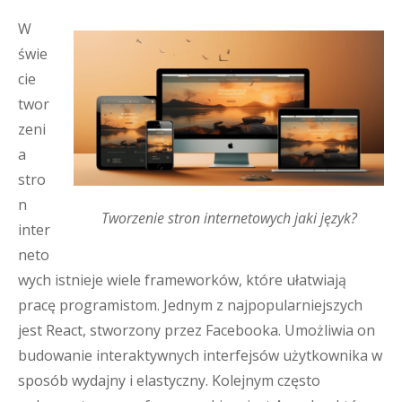
W
świe
cie
twor
zeni
a
stro
n
Tworzenie stron internetowych jaki język?
inter
neto
wych istnieje wiele frameworków, które ułatwiają
pracę programistom. Jednym z najpopularniejszych
jest React, stworzony przez Facebooka. Umożliwia on
budowanie interaktywnych interfejsów użytkownika w
sposób wydajny i elastyczny. Kolejnym często