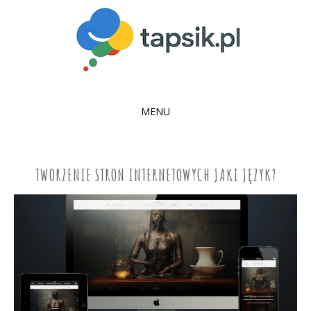
MENU
SKIP
TO
CONTENT
TWORZENIE STRON INTERNETOWYCH JAKI JĘZYK?