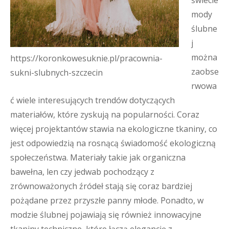
świecie
mody
ślubne
j
można
https://koronkowesuknie.pl/pracownia-
zaobse
sukni-slubnych-szczecin
rwowa
ć wiele interesujących trendów dotyczących
materiałów, które zyskują na popularności. Coraz
więcej projektantów stawia na ekologiczne tkaniny, co
jest odpowiedzią na rosnącą świadomość ekologiczną
społeczeństwa. Materiały takie jak organiczna
bawełna, len czy jedwab pochodzący z
zrównoważonych źródeł stają się coraz bardziej
pożądane przez przyszłe panny młode. Ponadto, w
modzie ślubnej pojawiają się również innowacyjne