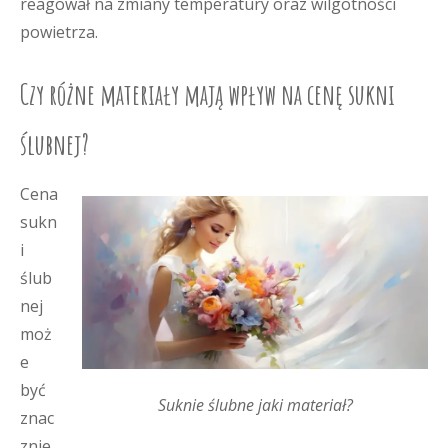
reagował na zmiany temperatury oraz wilgotności
powietrza.
Czy różne materiały mają wpływ na cenę sukni
ślubnej?
Cena
sukn
i
ślub
nej
moż
e
być
Suknie ślubne jaki materiał?
znac
znie