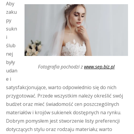
Aby
zaku
py
sukn
i
ślub
nej
były
Fotografia pochodzi z
www.sep.biz.pl
udan
e i
satysfakcjonujące, warto odpowiednio się do nich
przygotować. Przede wszystkim należy określić swój
budżet oraz mieć świadomość cen poszczególnych
materiałów i krojów sukienek dostępnych na rynku.
Dobrym pomysłem jest stworzenie listy preferencji
dotyczących stylu oraz rodzaju materiału; warto