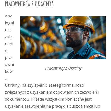
pracowników z Ukrainy?
Aby
legal
nie
zatr
udni
ć
prac
owni
Pracownicy z Ukrainy
ków
z
Ukrainy, należy spełnić szereg formalności
związanych z uzyskaniem odpowiednich zezwoleń i
dokumentów. Przede wszystkim konieczne jest
uzyskanie zezwolenia na pracę dla cudzoziemca lub