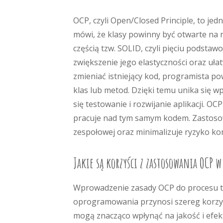
OCP, czyli Open/Closed Principle, to j
mówi, że klasy powinny być otwarte na r
częścią tzw. SOLID, czyli pięciu podst
zwiększenie jego elastyczności oraz uła
zmieniać istniejący kod, programista p
klas lub metod. Dzięki temu unika się w
się testowanie i rozwijanie aplikacji. OC
pracuje nad tym samym kodem. Zastosow
zespołowej oraz minimalizuje ryzyko ko
Jakie są korzyści z zastosowania OCP
Wprowadzenie zasady OCP do procesu 
oprogramowania przynosi szereg korzyś
mogą znacząco wpłynąć na jakość i efe