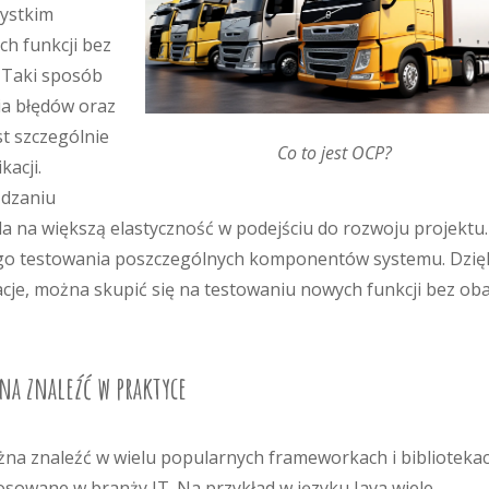
zystkim
ch funkcji bez
. Taki sposób
ia błędów oraz
t szczególnie
Co to jest OCP?
acji.
ądzaniu
a na większą elastyczność w podejściu do rozwoju projektu.
zego testowania poszczególnych komponentów systemu. Dzię
acje, można skupić się na testowaniu nowych funkcji bez ob
na znaleźć w praktyce
na znaleźć w wielu popularnych frameworkach i biblioteka
osowane w branży IT. Na przykład w języku Java wiele