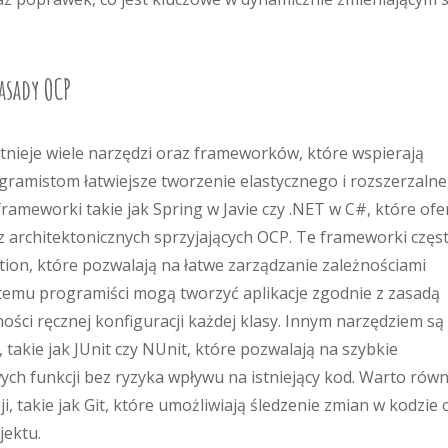
asady OCP
tnieje wiele narzędzi oraz frameworków, które wspierają
gramistom łatwiejsze tworzenie elastycznego i rozszerzaln
ameworki takie jak Spring w Javie czy .NET w C#, które ofe
 architektonicznych sprzyjających OCP. Te frameworki częs
ion, które pozwalają na łatwe zarządzanie zależnościami
temu programiści mogą tworzyć aplikacje zgodnie z zasadą
ości ręcznej konfiguracji każdej klasy. Innym narzędziem są
takie jak JUnit czy NUnit, które pozwalają na szybkie
ch funkcji bez ryzyka wpływu na istniejący kod. Warto równ
, takie jak Git, które umożliwiają śledzenie zmian w kodzie 
jektu.