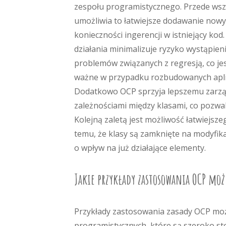
zespołu programistycznego. Przede ws
umożliwia to łatwiejsze dodawanie nowy
konieczności ingerencji w istniejący kod
działania minimalizuje ryzyko wystąpien
problemów związanych z regresją, co jes
ważne w przypadku rozbudowanych aplik
Dodatkowo OCP sprzyja lepszemu zarz
zależnościami między klasami, co pozwal
Kolejną zaletą jest możliwość łatwiejs
temu, że klasy są zamknięte na modyfik
o wpływ na już działające elementy.
Jakie przykłady zastosowania OCP moż
Przykłady zastosowania zasady OCP moż
programistycznych, które są szeroko st