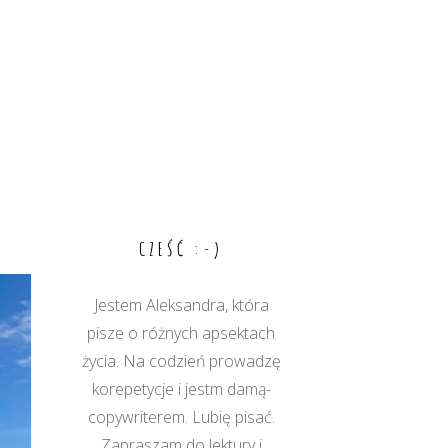
CZEŚĆ :-)
Jestem Aleksandra, która
pisze o różnych apsektach
życia. Na codzień prowadzę
korepetycje i jestm damą-
copywriterem. Lubię pisać.
Zapraszam do lektury i