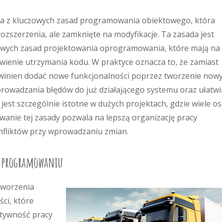
edna z kluczowych zasad programowania obiektowego, która
ozszerzenia, ale zamknięte na modyfikacje. Ta zasada jest
awowych zasad projektowania oprogramowania, które mają na 
twienie utrzymania kodu. W praktyce oznacza to, że zamiast
owinien dodać nowe funkcjonalności poprzez tworzenie now
prowadzania błędów do już działającego systemu oraz ułatwi
P jest szczególnie istotne w dużych projektach, gdzie wiele o
anie tej zasady pozwala na lepszą organizację pracy
nfliktów przy wprowadzaniu zmian.
 w programowaniu
tworzenia
ci, które
ktywność pracy