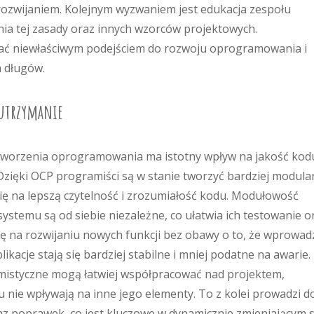
 rozwijaniem. Kolejnym wyzwaniem jest edukacja zespołu
ia tej zasady oraz innych wzorców projektowych.
ać niewłaściwym podejściem do rozwoju oprogramowania i
 długów.
 utrzymanie
worzenia oprogramowania ma istotny wpływ na jakość kod
zięki OCP programiści są w stanie tworzyć bardziej modular
się na lepszą czytelność i zrozumiałość kodu. Modułowość
stemu są od siebie niezależne, co ułatwia ich testowanie o
ię na rozwijaniu nowych funkcji bez obawy o to, że wprowad
likacje stają się bardziej stabilne i mniej podatne na awarie.
mistyczne mogą łatwiej współpracować nad projektem,
 nie wpływają na inne jego elementy. To z kolei prowadzi d
z poprawek, co jest kluczowe w dynamicznie zmieniającym s