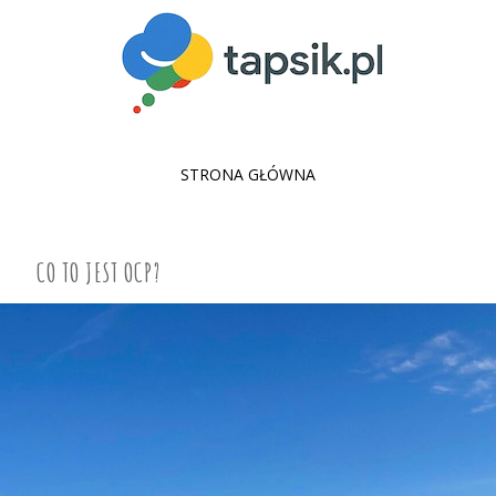
SKIP
STRONA GŁÓWNA
TO
CONTENT
CO TO JEST OCP?