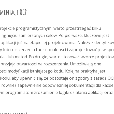
ementacji OCP
rojekcie programistycznym, warto przestrzegać kilku
iągnięciu zamierzonych celów. Po pierwsze, kluczowe jest
plikacji już na etapie jej projektowania. Należy zidentyfiko
y lub rozszerzenia funkcjonalności i zaprojektować je w sp
las lub metod. Po drugie, warto stosować wzorce projekto
 sprzyjają otwartości na rozszerzenia. Umożliwiają one
ci modyfikacji istniejącego kodu. Kolejną praktyką jest
 kodu, aby upewnić się, że pozostaje on zgodny z zasadą OC
t również zapewnienie odpowiedniej dokumentacji dla każd
 programistom zrozumienie logiki działania aplikacji oraz 