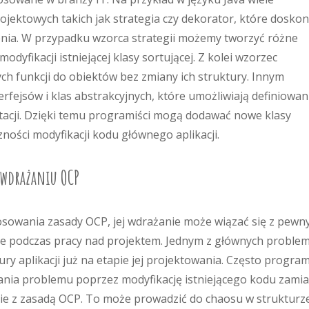
jektowych takich jak strategia czy dekorator, które doskon
zenia. W przypadku wzorca strategii możemy tworzyć różne
dyfikacji istniejącej klasy sortującej. Z kolei wzorzec
h funkcji do obiektów bez zmiany ich struktury. Innym
fejsów i klas abstrakcyjnych, które umożliwiają definiowan
acji. Dzięki temu programiści mogą dodawać nowe klasy
zności modyfikacji kodu głównego aplikacji.
 wdrażaniu OCP
tosowania zasady OCP, jej wdrażanie może wiązać się z pewn
ze podczas pracy nad projektem. Jednym z głównych proble
ry aplikacji już na etapie jej projektowania. Często program
ania problemu poprzez modyfikację istniejącego kodu zamia
 z zasadą OCP. To może prowadzić do chaosu w strukturz