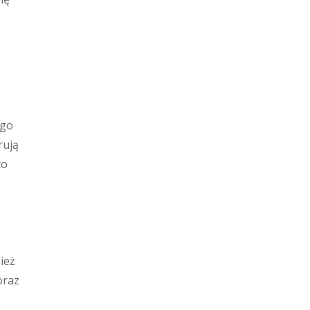
ego
rują
to
ież
oraz