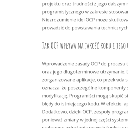
projektu oraz trudności z jego dalszym
programistycznego w zakresie stosowan
Niezrozumienie idei OCP może skutkow
prowadzić do powstawania technicznych
Jak OCP wpływa na jakość kodu i jego
Wprowadzenie zasady OCP do procesu t
oraz jego długoterminowe utrzymanie. D
zorganizowane aplikacje, co przekłada 
oznacza, że poszczególne komponenty sy
modyfikację. Programiści mogą skupić s
błędy do istniejącego kodu. W efekcie, ap
Dodatkowo, dzięki OCP, zespoły progra
ponieważ zmiany w jednej części systemu
szybszego wdrażania nowych funkcji ora