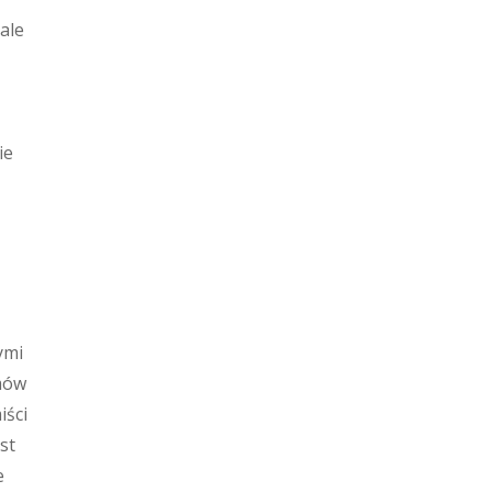
ale
ie
ymi
mów
iści
st
e