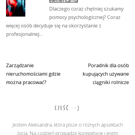
elementarna
Dlaczego coraz chętniej szukamy
pomocy psychologicznej? Coraz
więcej osób decyduje się na skorzystanie z
profesjonalnej…
Zarządzanie
Poradnik dla osób
Nawigacja
nieruchomościami gdzie
kupujących używane
wpisu
można pracować?
ciągniki rolnicze
CZEŚĆ :-)
Jestem Aleksandra, która pisze o różnych apsektach
życia. Na codzień prowadzę korepetycje i jestm