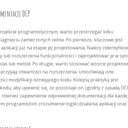
ementacji OCP
rojekcie programistycznym, warto przestrzegać kilku
iągnięciu zamierzonych celów. Po pierwsze, kluczowe jest
plikacji już na etapie jej projektowania. Należy zidentyfiko
y lub rozszerzenia funkcjonalności i zaprojektować je w sp
las lub metod. Po drugie, warto stosować wzorce projekto
 sprzyjają otwartości na rozszerzenia. Umożliwiają one
ci modyfikacji istniejącego kodu. Kolejną praktyką jest
 kodu, aby upewnić się, że pozostaje on zgodny z zasadą OC
t również zapewnienie odpowiedniej dokumentacji dla każd
 programistom zrozumienie logiki działania aplikacji oraz 