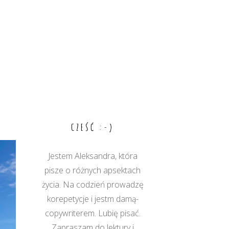
CZEŚĆ :-)
Jestem Aleksandra, która
pisze o różnych apsektach
życia. Na codzień prowadzę
korepetycje i jestm damą-
copywriterem. Lubię pisać.
Zapraszam do lektury i