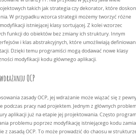
jektowych takich jak strategia czy dekorator, które doskon
zenia. W przypadku wzorca strategii możemy tworzyć różne
dyfikacji istniejącej klasy sortującej. Z kolei wzorzec
h funkcji do obiektów bez zmiany ich struktury. Innym
fejsów i klas abstrakcyjnych, które umożliwiają definiowan
acji. Dzięki temu programiści mogą dodawać nowe klasy
zności modyfikacji kodu głównego aplikacji.
 wdrażaniu OCP
tosowania zasady OCP, jej wdrażanie może wiązać się z pewn
ze podczas pracy nad projektem. Jednym z głównych proble
ry aplikacji już na etapie jej projektowania. Często program
ania problemu poprzez modyfikację istniejącego kodu zamia
 z zasadą OCP. To może prowadzić do chaosu w strukturz