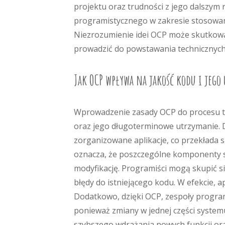
projektu oraz trudności z jego dalszym
programistycznego w zakresie stosowan
Niezrozumienie idei OCP może skutkow
prowadzić do powstawania technicznych
Jak OCP wpływa na jakość kodu i jego
Wprowadzenie zasady OCP do procesu t
oraz jego długoterminowe utrzymanie. D
zorganizowane aplikacje, co przekłada 
oznacza, że poszczególne komponenty sy
modyfikację. Programiści mogą skupić s
błędy do istniejącego kodu. W efekcie, ap
Dodatkowo, dzięki OCP, zespoły progra
ponieważ zmiany w jednej części systemu
szybszego wdrażania nowych funkcji ora