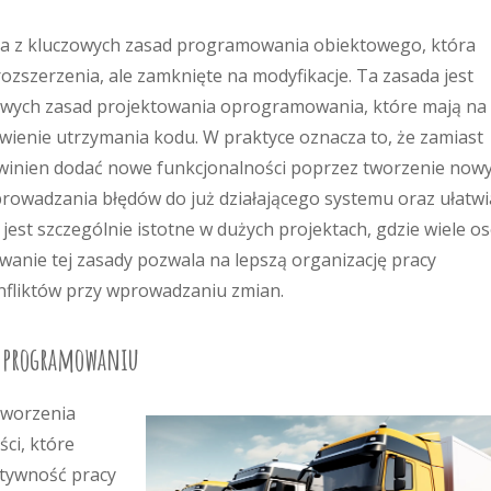
edna z kluczowych zasad programowania obiektowego, która
ozszerzenia, ale zamknięte na modyfikacje. Ta zasada jest
awowych zasad projektowania oprogramowania, które mają na 
twienie utrzymania kodu. W praktyce oznacza to, że zamiast
owinien dodać nowe funkcjonalności poprzez tworzenie now
prowadzania błędów do już działającego systemu oraz ułatwi
P jest szczególnie istotne w dużych projektach, gdzie wiele o
anie tej zasady pozwala na lepszą organizację pracy
nfliktów przy wprowadzaniu zmian.
 w programowaniu
tworzenia
ci, które
ktywność pracy