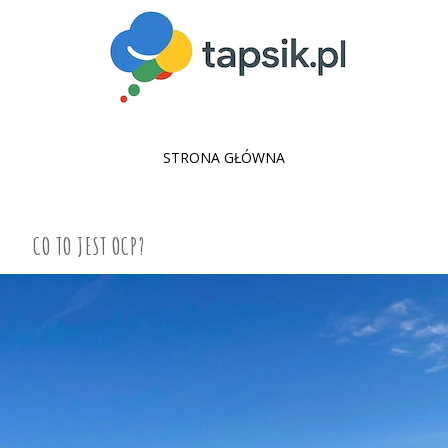
SKIP
STRONA GŁÓWNA
TO
CONTENT
CO TO JEST OCP?