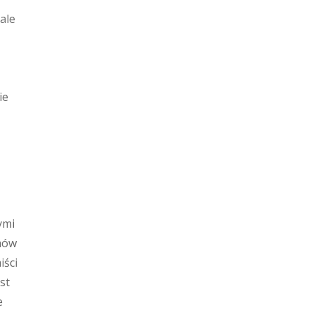
ale
ie
ymi
mów
iści
st
e