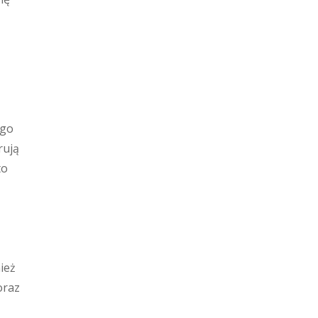
ego
rują
to
ież
oraz