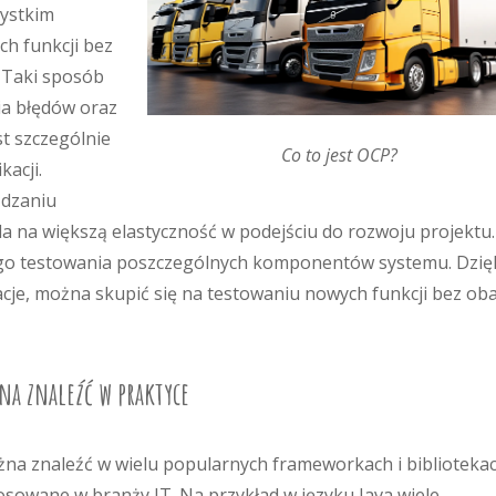
zystkim
ch funkcji bez
. Taki sposób
ia błędów oraz
t szczególnie
Co to jest OCP?
acji.
ądzaniu
a na większą elastyczność w podejściu do rozwoju projektu.
zego testowania poszczególnych komponentów systemu. Dzię
acje, można skupić się na testowaniu nowych funkcji bez ob
na znaleźć w praktyce
na znaleźć w wielu popularnych frameworkach i biblioteka
osowane w branży IT. Na przykład w języku Java wiele