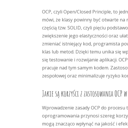
OCP, czyli Open/Closed Principle, to j
mówi, że klasy powinny być otwarte na r
częścią tzw. SOLID, czyli pięciu podst
zwiększenie jego elastyczności oraz uła
zmieniać istniejący kod, programista p
klas lub metod. Dzięki temu unika się w
się testowanie i rozwijanie aplikacji. OC
pracuje nad tym samym kodem. Zastosow
zespołowej oraz minimalizuje ryzyko ko
Jakie są korzyści z zastosowania OCP
Wprowadzenie zasady OCP do procesu 
oprogramowania przynosi szereg korzyś
mogą znacząco wpłynąć na jakość i efe