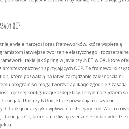
asady OCP
tnieje wiele narzędzi oraz frameworków, które wspierają
gramistom łatwiejsze tworzenie elastycznego i rozszerzaln
ameworki takie jak Spring w Javie czy .NET w C#, które ofe
 architektonicznych sprzyjających OCP. Te frameworki częs
ion, które pozwalają na łatwe zarządzanie zależnościami
temu programiści mogą tworzyć aplikacje zgodnie z zasadą
ości ręcznej konfiguracji każdej klasy. Innym narzędziem są
takie jak JUnit czy NUnit, które pozwalają na szybkie
ch funkcji bez ryzyka wpływu na istniejący kod. Warto równ
, takie jak Git, które umożliwiają śledzenie zmian w kodzie 
jektu.