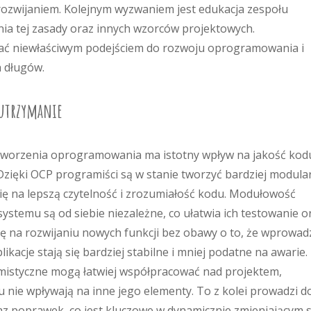
 rozwijaniem. Kolejnym wyzwaniem jest edukacja zespołu
ia tej zasady oraz innych wzorców projektowych.
ać niewłaściwym podejściem do rozwoju oprogramowania i
 długów.
 utrzymanie
worzenia oprogramowania ma istotny wpływ na jakość kod
zięki OCP programiści są w stanie tworzyć bardziej modular
się na lepszą czytelność i zrozumiałość kodu. Modułowość
stemu są od siebie niezależne, co ułatwia ich testowanie o
ię na rozwijaniu nowych funkcji bez obawy o to, że wprowad
likacje stają się bardziej stabilne i mniej podatne na awarie.
mistyczne mogą łatwiej współpracować nad projektem,
 nie wpływają na inne jego elementy. To z kolei prowadzi d
z poprawek, co jest kluczowe w dynamicznie zmieniającym s