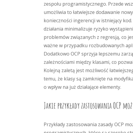
zespołu programistycznego. Przede ws
umożliwia to łatwiejsze dodawanie nowy
konieczności ingerencji w istniejący kod
działania minimalizuje ryzyko wystąpien
problemów związanych z regresją, co jes
ważne w przypadku rozbudowanych aplik
Dodatkowo OCP sprzyja lepszemu zarz
zależnościami między klasami, co pozwal
Kolejną zaletą jest możliwość łatwiejs
temu, że klasy są zamknięte na modyfik
o wpływ na już działające elementy.
Jakie przykłady zastosowania OCP moż
Przykłady zastosowania zasady OCP moż
programistycznych, które są szeroko st