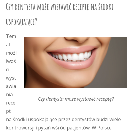
Czy dentysta może wystawić receptę na środki
uspokajające?
Tem
at
możl
iwoś
ci
wyst
awia
nia
Czy dentysta może wystawić receptę?
rece
pt
na środki uspokajające przez dentystów budzi wiele
kontrowersji i pytań wśród pacjentów. W Polsce