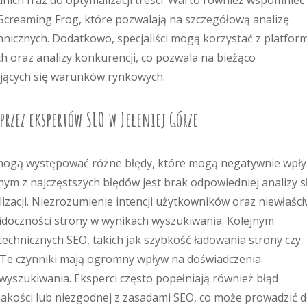
nich fraz do optymalizacji treści. Warto również wspomnieć
 Screaming Frog, które pozwalają na szczegółową analizę
hnicznych. Dodatkowo, specjaliści mogą korzystać z platfor
 oraz analizy konkurencji, co pozwala na bieżąco
jących się warunków rynkowych.
 przez ekspertów SEO w Jeleniej Górze
 mogą występować różne błędy, które mogą negatywnie wpł
dnym z najczęstszych błędów jest brak odpowiedniej analizy 
zacji. Niezrozumienie intencji użytkowników oraz niewłaśc
idoczności strony w wynikach wyszukiwania. Kolejnym
chnicznych SEO, takich jak szybkość ładowania strony czy
Te czynniki mają ogromny wpływ na doświadczenia
yszukiwania. Eksperci często popełniają również błąd
j jakości lub niezgodnej z zasadami SEO, co może prowadzić 