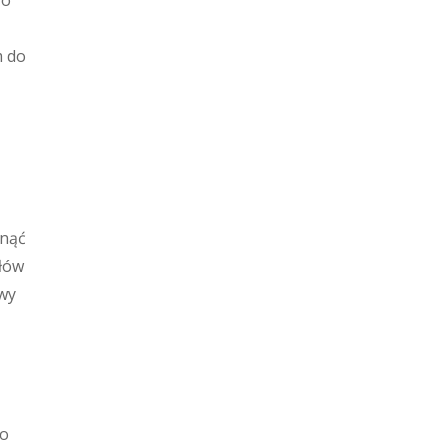
 o
m do
ynąć
słów
iwy
do