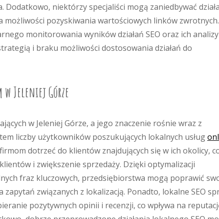
. Dodatkowo, niektórzy specjaliści mogą zaniedbywać dział
cza możliwości pozyskiwania wartościowych linków zwrotnych.
arnego monitorowania wyników działań SEO oraz ich analizy
trategią i braku możliwości dostosowania działań do
m w Jeleniej Górze
łających w Jeleniej Górze, a jego znaczenie rośnie wraz z
stem liczby użytkowników poszukujących lokalnych usług
onl
irmom dotrzeć do klientów znajdujących się w ich okolicy, c
ientów i zwiększenie sprzedaży. Dzięki optymalizacji
lnych fraz kluczowych, przedsiębiorstwa mogą poprawić sw
 zapytań związanych z lokalizacją. Ponadto, lokalne SEO sp
ieranie pozytywnych opinii i recenzji, co wpływa na reputacj