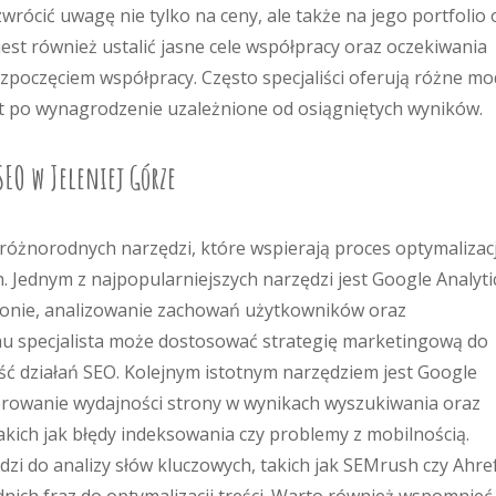
wrócić uwagę nie tylko na ceny, ale także na jego portfolio 
jest również ustalić jasne cele współpracy oraz oczekiwania
zpoczęciem współpracy. Często specjaliści oferują różne mo
łat po wynagrodzenie uzależnione od osiągniętych wyników.
SEO w Jeleniej Górze
 różnorodnych narzędzi, które wspierają proces optymalizacj
. Jednym z najpopularniejszych narzędzi jest Google Analyti
tronie, analizowanie zachowań użytkowników oraz
emu specjalista może dostosować strategię marketingową do
ść działań SEO. Kolejnym istotnym narzędziem jest Google
orowanie wydajności strony w wynikach wyszukiwania oraz
akich jak błędy indeksowania czy problemy z mobilnością.
dzi do analizy słów kluczowych, takich jak SEMrush czy Ahre