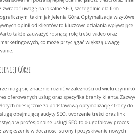
awansowane i potrafią lepiej oceniać jakość treści oraz inte
 zwracać uwagę na lokalne SEO, szczególnie dla firm
graficznym, takim jak Jelenia Góra. Optymalizacja wizytówe
ywnych opinii od klientów to kluczowe działania wpływające
Warto także zauważyć rosnącą rolę treści wideo oraz
 marketingowych, co może przyciągać większą uwagę
wanie.
eleniej Górze
rze mogą się znacznie różnić w zależności od wielu czynnik
kres oferowanych usług oraz specyfika branży klienta. Zazwy
złotych miesięcznie za podstawową optymalizację strony do
sługę obejmującą audyty SEO, tworzenie treści oraz link
estycja w profesjonalne usługi SEO to długofalowy proces
 zwiększenie widoczności strony i pozyskiwanie nowych