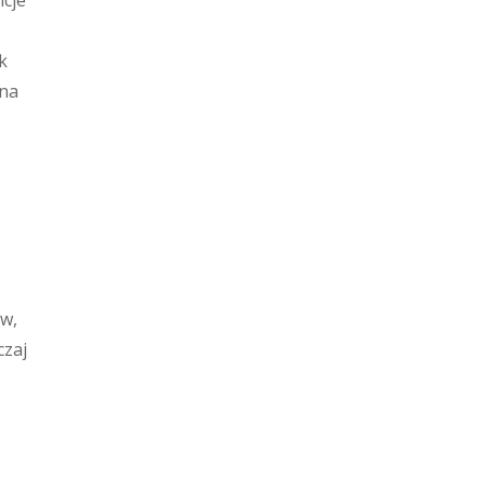
ncje
k
 na
ów,
czaj