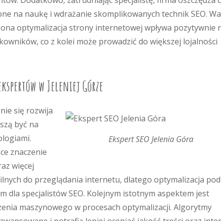
ntów. Dodatkowo, zatrudniając specjalistę, firma oszczędza 
cone na naukę i wdrażanie skomplikowanych technik SEO. Wa
ona optymalizacja strony internetowej wpływa pozytywnie 
kowników, co z kolei może prowadzić do większej lojalności
ekspertów w Jeleniej Górze
ie się rozwija
uszą być na
ologiami.
Ekspert SEO Jelenia Góra
ce znaczenie
raz więcej
nych do przeglądania internetu, dlatego optymalizacja pod
em dla specjalistów SEO. Kolejnym istotnym aspektem jest
uczenia maszynowego w procesach optymalizacji. Algorytmy