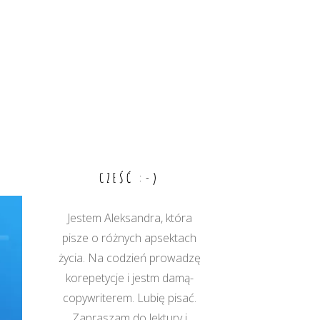
CZEŚĆ :-)
Jestem Aleksandra, która
pisze o różnych apsektach
życia. Na codzień prowadzę
korepetycje i jestm damą-
copywriterem. Lubię pisać.
Zapraszam do lektury i