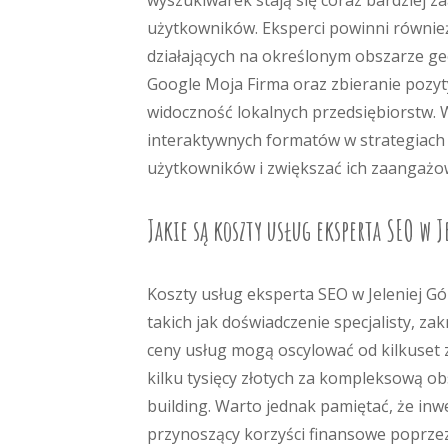
wyszukiwarek stają się coraz bardziej za
użytkowników. Eksperci powinni również
działających na określonym obszarze geo
Google Moja Firma oraz zbieranie pozyt
widoczność lokalnych przedsiębiorstw. 
interaktywnych formatów w strategiach
użytkowników i zwiększać ich zaangażo
Jakie są koszty usług eksperta SEO w J
Koszty usług eksperta SEO w Jeleniej Gó
takich jak doświadczenie specjalisty, za
ceny usług mogą oscylować od kilkuset 
kilku tysięcy złotych za kompleksową ob
building. Warto jednak pamiętać, że inw
przynoszący korzyści finansowe poprzez