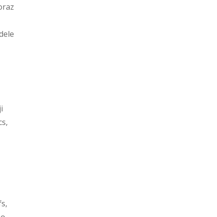
oraz
dele
i
cs,
fs,