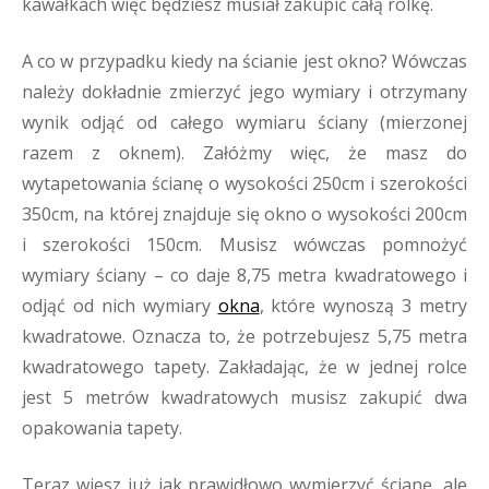
kawałkach więc będziesz musiał zakupić całą rolkę.
A co w przypadku kiedy na ścianie jest okno? Wówczas
należy dokładnie zmierzyć jego wymiary i otrzymany
wynik odjąć od całego wymiaru ściany (mierzonej
razem z oknem). Załóżmy więc, że masz do
wytapetowania ścianę o wysokości 250cm i szerokości
350cm, na której znajduje się okno o wysokości 200cm
i szerokości 150cm. Musisz wówczas pomnożyć
wymiary ściany – co daje 8,75 metra kwadratowego i
odjąć od nich wymiary
okna
, które wynoszą 3 metry
kwadratowe. Oznacza to, że potrzebujesz 5,75 metra
kwadratowego tapety. Zakładając, że w jednej rolce
jest 5 metrów kwadratowych musisz zakupić dwa
opakowania tapety.
Teraz wiesz już jak prawidłowo wymierzyć ścianę, ale