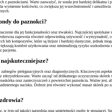
 paznokciami. Warto zauważyć, że sonda jest bardziej delikatna i pr
ada wymienne końcówki, co zwiększa jej wszechstronność i umożliwia 
znych.
sondy do paznokci?
zenie dla jej funkcjonalności oraz trwałości. Najczęściej spotykane s
erdzewna zapewnia również odpowiednią sztywność i wytrzymałość, co j
h lub kompozytów, które są lżejsze i bardziej elastyczne, jednak mog
 zwiększają komfort użytkowania oraz minimalizują ryzyko uszkodzeni
z pacjenta.
 najskuteczniejsze?
y zabiegów pielęgnacyjnych oraz diagnostycznych. Kluczowym aspekt
 oraz zdezynfekowane. Warto zacząć od delikatnego oczyszczenia skóre
askórka oraz zanieczyszczeń z powierzchni paznokcia. Ważne jest, a
nadmiernego nacisku. Dobrze jest również wykonać masaż skórek po za
 zdrowia?
 w tym od jakości narzędzia oraz umiejętności osoby je stosującej. 