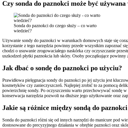
Czy sonda do paznokci może być używana
Sonda do paznokci do czego służy – co warto
wiedzieć?
Używanie sondy do paznokci w warunkach domowych staje się coraz b
korzystanie z tego narzędzia powinny przede wszystkim zapoznać się
chodzi o usuwanie zrogowaciałego naskórka czy oczyszczanie przestr
uszkodzeń płytki paznokcia lub skóry. Osoby początkujące powinny
Jak dbać o sondę do paznokci po użyciu?
Prawidłowa pielęgnacja sondy do paznokci po jej użyciu jest kluczow
kosmetyków czy zanieczyszczeń. Najlepiej zrobić to za pomocą delik
powierzchnię sondy. Po oczyszczeniu warto przechowywać sondę w su
konserwacja narzędzia pozwoli na dłuższe jego użytkowanie oraz z
Jakie są różnice między sondą do paznokc
Sonda do paznokci różni się od innych narzędzi do manicure pod wie
dostosowane do precyzyjnego działania w obrębie paznokci oraz skór