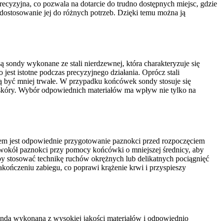
ecyzyjna, co pozwala na dotarcie do trudno dostępnych miejsc, gdzie
dostosowanie jej do różnych potrzeb. Dzięki temu można ją
ą sondy wykonane ze stali nierdzewnej, która charakteryzuje się
est istotne podczas precyzyjnego działania. Oprócz stali
ą być mniej trwałe. W przypadku końcówek sondy stosuje się
a skóry. Wybór odpowiednich materiałów ma wpływ nie tylko na
em jest odpowiednie przygotowanie paznokci przed rozpoczęciem
k wokół paznokci przy pomocy końcówki o mniejszej średnicy, aby
by stosować technikę ruchów okrężnych lub delikatnych pociągnięć
kończeniu zabiegu, co poprawi krążenie krwi i przyspieszy
Sonda wykonana z wysokiej jakości materiałów i odpowiednio