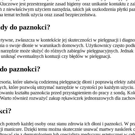
uczowe jest przestrzeganie zasad higieny oraz unikanie kontaktu z z
niewłaściwym użyciem narzędzia, takich jak uszkodzenia płytki pazno
 temat technik użycia oraz zasad bezpieczeństwa.
ndy do paznokci?
ywne, zwłaszcza w kontekście jej skuteczności w pielęgnacji i diag
ania o swoje dłonie w warunkach domowych. Użytkownicy często podkr
arzędzie może służyć do różnych zabiegów pielęgnacyjnych. Jednak 
 uniknąć ewentualnych kontuzji czy błędów w pielęgnacji.
 do paznokci?
soria, które ułatwią codzienną pielęgnację dłoni i poprawią efekty za
, które pozwolą utrzymać narzędzie w czystości po każdym użyciu. Do
mowaniu kształtu paznokcia przed przystąpieniem do pracy z sondą. K
. Warto również rozważyć zakup rękawiczek jednorazowych dla zachow
kci?
 potrzeb każdej osoby oraz stanu zdrowia ich dłoni i paznokci. W prz
acji manicure. Dzięki temu można skutecznie usuwać martwy naskórek o
ać się z dermatologiem lub specjalistą medycyny estetycznej w celu 