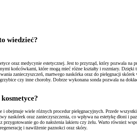
to wiedzieć?
tyce oraz medycynie estetycznej. Jest to przyrząd, który pozwala na pr
ymi końcówkami, które mogą mieć różne kształty i rozmiary. Dzięki 
uwania zanieczyszczeń, martwego naskórka oraz do pielęgnacji skóre
rzybice czy inne choroby. Dobrze wykonana sonda pozwala na dokładne
w kosmetyce?
e i obejmuje wiele różnych procedur pielęgnacyjnych. Przede wszystk
y naskórek oraz zanieczyszczenia, co wpływa na estetykę dłoni i pa
raz przygotowanie go do nałożenia lakieru czy żelu. Warto również w
regenerację i nawilżenie paznokci oraz skóry.