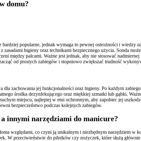
 w domu?
ardziej popularne, jednak wymaga to pewnej ostrożności i wiedzy na 
 z zasadami higieny oraz technikami bezpiecznego użycia. Sonda może
zeni między palcami. Ważne jest jednak, aby nie stosować nadmiernej
 zacząć od prostych zabiegów i stopniowo zwiększać trudność wykony
a dla zachowania jej funkcjonalności oraz higieny. Po każdym zabiegu 
atnego środka dezynfekującego oraz miękkiej szmatki lub gąbki. Ważne
chym miejscu, najlepiej w etui ochronnym, aby zapobiec jej uszkodz
apewni bezpieczeństwo podczas kolejnych zabiegów.
i a innymi narzędziami do manicure?
loma względami, co czyni ją unikalnym i niezbędnym narzędziem w kos
ek. W przeciwieństwie do pilników czy nożyczek, które służą głównie