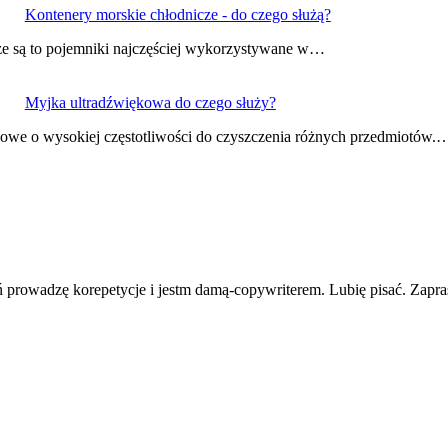
Kontenery morskie chłodnicze - do czego służą?
cze są to pojemniki najczęściej wykorzystywane w…
Myjka ultradźwiękowa do czego służy?
kowe o wysokiej częstotliwości do czyszczenia różnych przedmiotów.
eń prowadzę korepetycje i jestm damą-copywriterem. Lubię pisać. Zapr