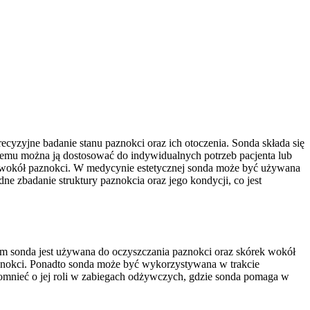
ecyzyjne badanie stanu paznokci oraz ich otoczenia. Sonda składa się
temu można ją dostosować do indywidualnych potrzeb pacjenta lub
k wokół paznokci. W medycynie estetycznej sonda może być używana
 zbadanie struktury paznokcia oraz jego kondycji, co jest
im sonda jest używana do oczyszczania paznokci oraz skórek wokół
znokci. Ponadto sonda może być wykorzystywana w trakcie
spomnieć o jej roli w zabiegach odżywczych, gdzie sonda pomaga w