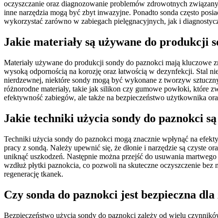
oczyszczanie oraz diagnozowanie problemów zdrowotnych związanych z
inne narzędzia mogą być zbyt inwazyjne. Ponadto sonda często posi
wykorzystać zarówno w zabiegach pielęgnacyjnych, jak i diagnostyc
Jakie materiały są używane do produkcji 
Materiały używane do produkcji sondy do paznokci mają kluczowe znac
wysoką odpornością na korozję oraz łatwością w dezynfekcji. Stal ni
nierdzewnej, niektóre sondy mogą być wykonane z tworzyw sztucznyc
różnorodne materiały, takie jak silikon czy gumowe powłoki, które
efektywność zabiegów, ale także na bezpieczeństwo użytkownika ora
Jakie techniki użycia sondy do paznokci są
Techniki użycia sondy do paznokci mogą znacznie wpłynąć na efekt
pracy z sondą. Należy upewnić się, że dłonie i narzędzie są czyste
uniknąć uszkodzeń. Następnie można przejść do usuwania martwego n
wzdłuż płytki paznokcia, co pozwoli na skuteczne oczyszczenie bez 
regenerację tkanek.
Czy sonda do paznokci jest bezpieczna dla
Bezpieczeństwo użycia sondy do paznokci zależy od wielu czynników,