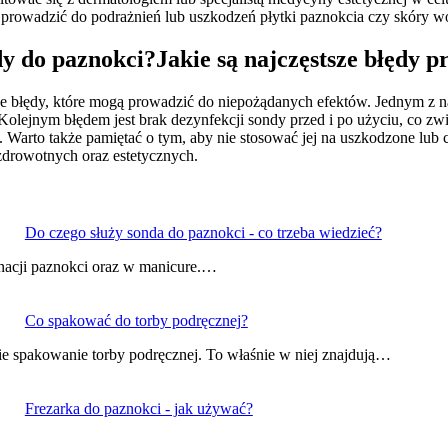
 prowadzić do podrażnień lub uszkodzeń płytki paznokcia czy skóry w
dy do paznokci?Jakie są najczęstsze błędy 
e błędy, które mogą prowadzić do niepożądanych efektów. Jednym z na
olejnym błędem jest brak dezynfekcji sondy przed i po użyciu, co zwi
Warto także pamiętać o tym, aby nie stosować jej na uszkodzone lub ch
drowotnych oraz estetycznych.
Do czego służy sonda do paznokci - co trzeba wiedzieć?
gnacji paznokci oraz w manicure.…
Co spakować do torby podręcznej?
 spakowanie torby podręcznej. To właśnie w niej znajdują…
Frezarka do paznokci - jak używać?