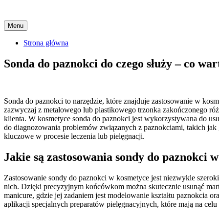
Skip
Menu
to
content
Strona główna
Sonda do paznokci do czego służy – co war
Sonda do paznokci to narzędzie, które znajduje zastosowanie w kosme
zazwyczaj z metalowego lub plastikowego trzonka zakończonego różn
klienta. W kosmetyce sonda do paznokci jest wykorzystywana do us
do diagnozowania problemów związanych z paznokciami, takich jak g
kluczowe w procesie leczenia lub pielęgnacji.
Jakie są zastosowania sondy do paznokci 
Zastosowanie sondy do paznokci w kosmetyce jest niezwykle szeroki
nich. Dzięki precyzyjnym końcówkom można skutecznie usunąć martw
manicure, gdzie jej zadaniem jest modelowanie kształtu paznokcia o
aplikacji specjalnych preparatów pielęgnacyjnych, które mają na celu 