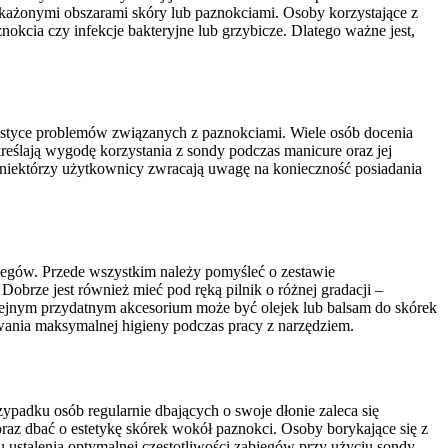
akażonymi obszarami skóry lub paznokciami. Osoby korzystające z
kcia czy infekcje bakteryjne lub grzybicze. Dlatego ważne jest,
nostyce problemów związanych z paznokciami. Wiele osób docenia
eślają wygodę korzystania z sondy podczas manicure oraz jej
niektórzy użytkownicy zwracają uwagę na konieczność posiadania
biegów. Przede wszystkim należy pomyśleć o zestawie
brze jest również mieć pod ręką pilnik o różnej gradacji –
olejnym przydatnym akcesorium może być olejek lub balsam do skórek
ania maksymalnej higieny podczas pracy z narzędziem.
ypadku osób regularnie dbających o swoje dłonie zaleca się
raz dbać o estetykę skórek wokół paznokci. Osoby borykające się z
ustalenia optymalnej częstotliwości zabiegów przy użyciu sondy.