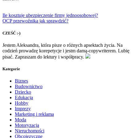
Ile kosztuje ubezpieczenie firmy jednoosobowej?
OCP przewoźnika jak sprawdzić?
CZEŚĆ :-)
Jestem Aleksandra, która pisze o różnych apsektach życia. Na
codzień prowadzę korepetycje i jestm damą-copywriterem. Lubię
pisać. Zapraszam do lektury i współpracy.
Kategorie
Biznes
Budownictwo
Dziecko
Edukacja
Hobby
Imprezy
Marketing i reklama
Moda
Motoryzacja
Nieruchomości
Obcojęzyczne