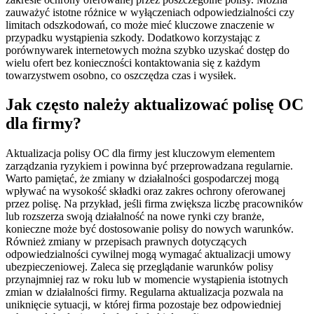
zauważyć istotne różnice w wyłączeniach odpowiedzialności czy
limitach odszkodowań, co może mieć kluczowe znaczenie w
przypadku wystąpienia szkody. Dodatkowo korzystając z
porównywarek internetowych można szybko uzyskać dostęp do
wielu ofert bez konieczności kontaktowania się z każdym
towarzystwem osobno, co oszczędza czas i wysiłek.
Jak często należy aktualizować polisę OC
dla firmy?
Aktualizacja polisy OC dla firmy jest kluczowym elementem
zarządzania ryzykiem i powinna być przeprowadzana regularnie.
Warto pamiętać, że zmiany w działalności gospodarczej mogą
wpływać na wysokość składki oraz zakres ochrony oferowanej
przez polisę. Na przykład, jeśli firma zwiększa liczbę pracowników
lub rozszerza swoją działalność na nowe rynki czy branże,
konieczne może być dostosowanie polisy do nowych warunków.
Również zmiany w przepisach prawnych dotyczących
odpowiedzialności cywilnej mogą wymagać aktualizacji umowy
ubezpieczeniowej. Zaleca się przeglądanie warunków polisy
przynajmniej raz w roku lub w momencie wystąpienia istotnych
zmian w działalności firmy. Regularna aktualizacja pozwala na
uniknięcie sytuacji, w której firma pozostaje bez odpowiedniej