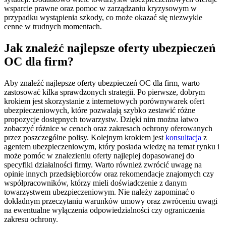
wsparcie prawne oraz pomoc w zarządzaniu kryzysowym w
przypadku wystąpienia szkody, co może okazać się niezwykle
cenne w trudnych momentach.
Jak znaleźć najlepsze oferty ubezpieczeń
OC dla firm?
Aby znaleźć najlepsze oferty ubezpieczeń OC dla firm, warto
zastosować kilka sprawdzonych strategii. Po pierwsze, dobrym
krokiem jest skorzystanie z internetowych porównywarek ofert
ubezpieczeniowych, które pozwalają szybko zestawić różne
propozycje dostępnych towarzystw. Dzięki nim można łatwo
zobaczyć różnice w cenach oraz zakresach ochrony oferowanych
przez poszczególne polisy. Kolejnym krokiem jest
konsultacja
z
agentem ubezpieczeniowym, który posiada wiedzę na temat rynku i
może pomóc w znalezieniu oferty najlepiej dopasowanej do
specyfiki działalności firmy. Warto również zwrócić uwagę na
opinie innych przedsiębiorców oraz rekomendacje znajomych czy
współpracowników, którzy mieli doświadczenie z danym
towarzystwem ubezpieczeniowym. Nie należy zapominać o
dokładnym przeczytaniu warunków umowy oraz zwróceniu uwagi
na ewentualne wyłączenia odpowiedzialności czy ograniczenia
zakresu ochrony.