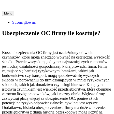
Skip
Menu
to
content
Strona główna
Ubezpieczenie OC firmy ile kosztuje?
Koszt ubezpieczenia OC firmy jest uzależniony od wielu
czynników, które mogą znacząco wpłynąć na ostateczną wysokość
składki. Przede wszystkim, jednym z najważniejszych elementów
jest rodzaj działalności gospodarczej, którą prowadzi firma. Firmy
zajmujące się bardziej ryzykownymi branżami, takimi jak
budownictwo czy transport, mogą spodziewać się wyższych
składek w porównaniu do firm działających w mniej ryzykownych
sektorach, takich jak doradztwo czy usługi biurowe. Kolejnym
istotnym czynnikiem jest wielkość przedsiębiorstwa, która obejmuje
zarówno liczbę pracowników, jak i roczny obrót. Większe firmy
zazwyczaj płacą więcej za ubezpieczenie OC, ponieważ ich
potencjalne ryzyko odpowiedzialności cywilnej jest wyższe.
Dodatkowo, historia ubezpieczeniowa firmy ma duże znaczenie;
przedsiębiorstwa z długą historią bezszkodową mogą liczyć na