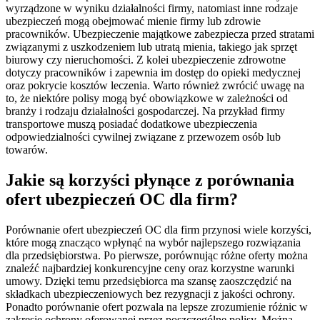
wyrządzone w wyniku działalności firmy, natomiast inne rodzaje
ubezpieczeń mogą obejmować mienie firmy lub zdrowie
pracowników. Ubezpieczenie majątkowe zabezpiecza przed stratami
związanymi z uszkodzeniem lub utratą mienia, takiego jak sprzęt
biurowy czy nieruchomości. Z kolei ubezpieczenie zdrowotne
dotyczy pracowników i zapewnia im dostęp do opieki medycznej
oraz pokrycie kosztów leczenia. Warto również zwrócić uwagę na
to, że niektóre polisy mogą być obowiązkowe w zależności od
branży i rodzaju działalności gospodarczej. Na przykład firmy
transportowe muszą posiadać dodatkowe ubezpieczenia
odpowiedzialności cywilnej związane z przewozem osób lub
towarów.
Jakie są korzyści płynące z porównania
ofert ubezpieczeń OC dla firm?
Porównanie ofert ubezpieczeń OC dla firm przynosi wiele korzyści,
które mogą znacząco wpłynąć na wybór najlepszego rozwiązania
dla przedsiębiorstwa. Po pierwsze, porównując różne oferty można
znaleźć najbardziej konkurencyjne ceny oraz korzystne warunki
umowy. Dzięki temu przedsiębiorca ma szansę zaoszczędzić na
składkach ubezpieczeniowych bez rezygnacji z jakości ochrony.
Ponadto porównanie ofert pozwala na lepsze zrozumienie różnic w
zakresie ochrony oferowanej przez poszczególne polisy. Można