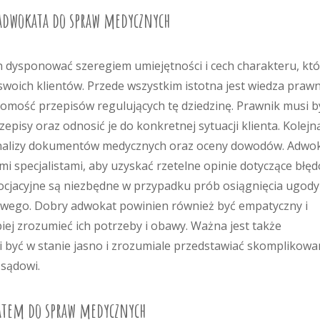
 adwokata do spraw medycznych
dysponować szeregiem umiejętności i cech charakteru, któ
oich klientów. Przede wszystkim istotna jest wiedza prawn
omość przepisów regulujących tę dziedzinę. Prawnik musi b
pisy oraz odnosić je do konkretnej sytuacji klienta. Kolejn
 analizy dokumentów medycznych oraz oceny dowodów. Adwo
i specjalistami, aby uzyskać rzetelne opinie dotyczące błę
ocjacyjne są niezbędne w przypadku prób osiągnięcia ugody
wego. Dobry adwokat powinien również być empatyczny i
piej zrozumieć ich potrzeby i obawy. Ważna jest także
 być w stanie jasno i zrozumiale przedstawiać skomplikow
 sądowi.
katem do spraw medycznych