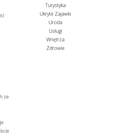
Turystyka
Ukryte Zajawki
eż
Uroda
Usługi
Wnętrza
Zdrowie
h ze
je
kcie