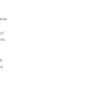
anie
yć.
rto
ię
że