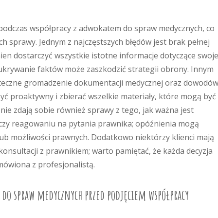
y podczas współpracy z adwokatem do spraw medycznych, co
h sprawy. Jednym z najczęstszych błędów jest brak pełnej
ien dostarczyć wszystkie istotne informacje dotyczące swoj
 ukrywanie faktów może zaszkodzić strategii obrony. Innym
teczne gromadzenie dokumentacji medycznej oraz dowodó
yć proaktywny i zbierać wszelkie materiały, które mogą być
nie zdają sobie również sprawy z tego, jak ważna jest
 czy reagowaniu na pytania prawnika; opóźnienia mogą
ub możliwości prawnych. Dodatkowo niektórzy klienci mają
onsultacji z prawnikiem; warto pamiętać, że każda decyzja
ówiona z profesjonalistą.
 do spraw medycznych przed podjęciem współpracy