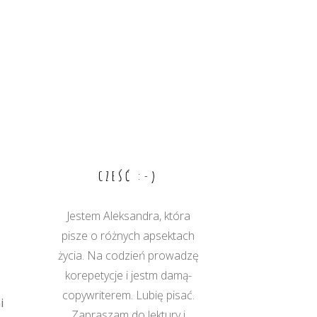
CZEŚĆ :-)
Jestem Aleksandra, która
pisze o różnych apsektach
życia. Na codzień prowadzę
korepetycje i jestm damą-
copywriterem. Lubię pisać.
i
Zapraszam do lektury i