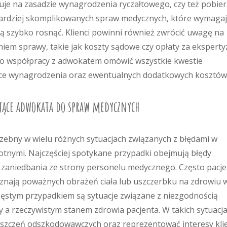
cuje na zasadzie wynagrodzenia ryczałtowego, czy też pobie
bardziej skomplikowanych spraw medycznych, które wymaga
gą szybko rosnąć. Klienci powinni również zwrócić uwagę na
em sprawy, takie jak koszty sądowe czy opłaty za eksperty
i o współpracy z adwokatem omówić wszystkie kwestie
zące wynagrodzenia oraz ewentualnych dodatkowych kosztów
ające adwokata do spraw medycznych
zebny w wielu różnych sytuacjach związanych z błędami w
tnymi. Najczęściej spotykane przypadki obejmują błędy
z zaniedbania ze strony personelu medycznego. Często pacje
oznają poważnych obrażeń ciała lub uszczerbku na zdrowiu 
zęstym przypadkiem są sytuacje związane z niezgodnością
y a rzeczywistym stanem zdrowia pacjenta. W takich sytuacj
zczeń odszkodowawczych oraz reprezentować interesy kli