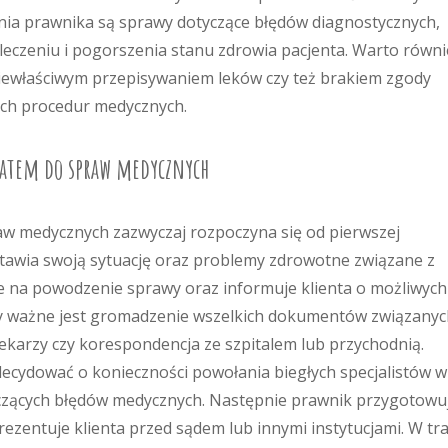
nia prawnika są sprawy dotyczące błędów diagnostycznych,
eczeniu i pogorszenia stanu zdrowia pacjenta. Warto równi
iewłaściwym przepisywaniem leków czy też brakiem zgody
ch procedur medycznych.
katem do spraw medycznych
w medycznych zazwyczaj rozpoczyna się od pierwszej
dstawia swoją sytuację oraz problemy zdrowotne związane z
e na powodzenie sprawy oraz informuje klienta o możliwych
y ważne jest gromadzenie wszelkich dokumentów związanyc
 lekarzy czy korespondencja ze szpitalem lub przychodnią.
decydować o konieczności powołania biegłych specjalistów w
yczących błędów medycznych. Następnie prawnik przygotowu
zentuje klienta przed sądem lub innymi instytucjami. W tra