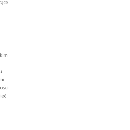
zące
tkim
u
mi
ości
ieć