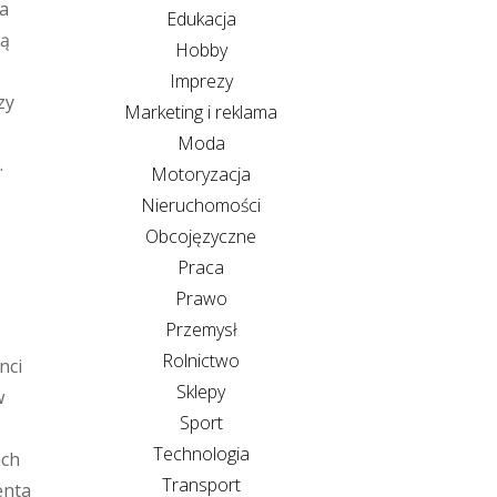
ra
Edukacja
ją
Hobby
Imprezy
zy
Marketing i reklama
Moda
.
Motoryzacja
Nieruchomości
Obcojęzyczne
Praca
Prawo
Przemysł
Rolnictwo
nci
Sklepy
w
Sport
Technologia
ach
Transport
enta