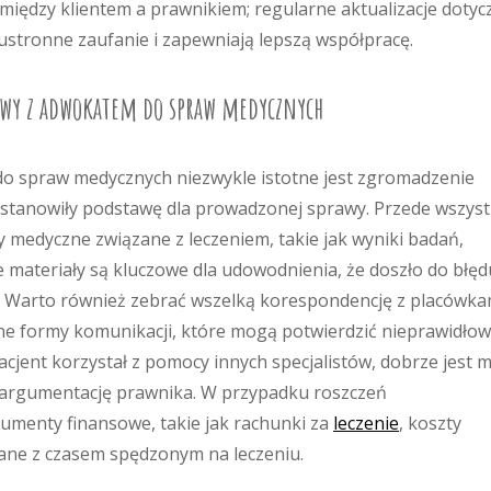
między klientem a prawnikiem; regularne aktualizacje dotyc
stronne zaufanie i zapewniają lepszą współpracę.
awy z adwokatem do spraw medycznych
o spraw medycznych niezwykle istotne jest zgromadzenie
stanowiły podstawę dla prowadzonej sprawy. Przede wszys
medyczne związane z leczeniem, takie jak wyniki badań,
Te materiały są kluczowe dla udowodnienia, że doszło do błęd
. Warto również zebrać wszelką korespondencję z placówka
nne formy komunikacji, które mogą potwierdzić nieprawidłow
acjent korzystał z pomocy innych specjalistów, dobrze jest m
ć argumentację prawnika. W przypadku roszczeń
umenty finansowe, takie jak rachunki za
leczenie
, koszty
zane z czasem spędzonym na leczeniu.