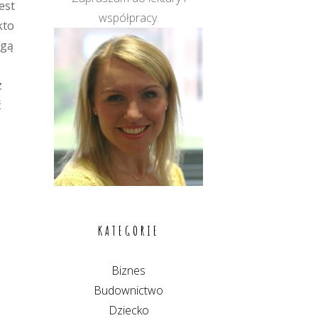
est
współpracy.
kto
ogą
z
ć
KATEGORIE
Biznes
Budownictwo
Dziecko