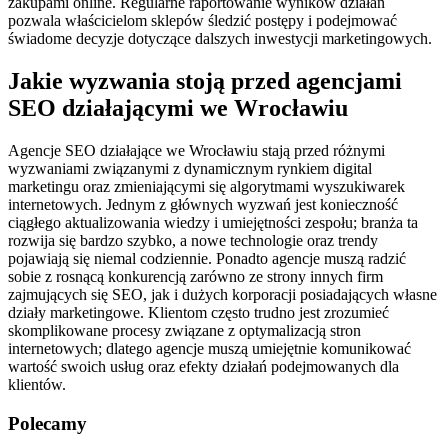
zakupami online. Regularne raportowanie wyników działań
pozwala właścicielom sklepów śledzić postępy i podejmować
świadome decyzje dotyczące dalszych inwestycji marketingowych.
Jakie wyzwania stoją przed agencjami
SEO działającymi we Wrocławiu
Agencje SEO działające we Wrocławiu stają przed różnymi
wyzwaniami związanymi z dynamicznym rynkiem digital
marketingu oraz zmieniającymi się algorytmami wyszukiwarek
internetowych. Jednym z głównych wyzwań jest konieczność
ciągłego aktualizowania wiedzy i umiejętności zespołu; branża ta
rozwija się bardzo szybko, a nowe technologie oraz trendy
pojawiają się niemal codziennie. Ponadto agencje muszą radzić
sobie z rosnącą konkurencją zarówno ze strony innych firm
zajmujących się SEO, jak i dużych korporacji posiadających własne
działy marketingowe. Klientom często trudno jest zrozumieć
skomplikowane procesy związane z optymalizacją stron
internetowych; dlatego agencje muszą umiejętnie komunikować
wartość swoich usług oraz efekty działań podejmowanych dla
klientów.
Polecamy