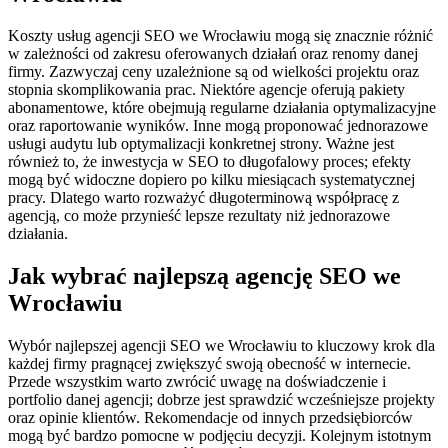
Koszty usług agencji SEO we Wrocławiu mogą się znacznie różnić
w zależności od zakresu oferowanych działań oraz renomy danej
firmy. Zazwyczaj ceny uzależnione są od wielkości projektu oraz
stopnia skomplikowania prac. Niektóre agencje oferują pakiety
abonamentowe, które obejmują regularne działania optymalizacyjne
oraz raportowanie wyników. Inne mogą proponować jednorazowe
usługi audytu lub optymalizacji konkretnej strony. Ważne jest
również to, że inwestycja w SEO to długofalowy proces; efekty
mogą być widoczne dopiero po kilku miesiącach systematycznej
pracy. Dlatego warto rozważyć długoterminową współpracę z
agencją, co może przynieść lepsze rezultaty niż jednorazowe
działania.
Jak wybrać najlepszą agencję SEO we
Wrocławiu
Wybór najlepszej agencji SEO we Wrocławiu to kluczowy krok dla
każdej firmy pragnącej zwiększyć swoją obecność w internecie.
Przede wszystkim warto zwrócić uwagę na doświadczenie i
portfolio danej agencji; dobrze jest sprawdzić wcześniejsze projekty
oraz opinie klientów. Rekomendacje od innych przedsiębiorców
mogą być bardzo pomocne w podjęciu decyzji. Kolejnym istotnym