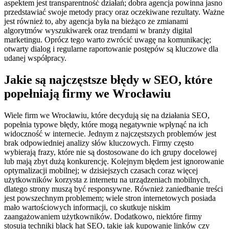
aspektem jest transparentność działań; dobra agencja powinna jasno
przedstawiać swoje metody pracy oraz oczekiwane rezultaty. Ważne
jest również to, aby agencja była na bieżąco ze zmianami
algorytmów wyszukiwarek oraz trendami w branży digital
marketingu. Oprócz tego warto zwrócić uwagę na komunikację;
otwarty dialog i regularne raportowanie postępów są kluczowe dla
udanej współpracy.
Jakie są najczęstsze błędy w SEO, które
popełniają firmy we Wrocławiu
Wiele firm we Wrocławiu, które decydują się na działania SEO,
popełnia typowe błędy, które mogą negatywnie wpłynąć na ich
widoczność w internecie. Jednym z najczęstszych problemów jest
brak odpowiedniej analizy słów kluczowych. Firmy często
wybierają frazy, które nie są dostosowane do ich grupy docelowej
lub mają zbyt dużą konkurencję. Kolejnym błędem jest ignorowanie
optymalizacji mobilnej; w dzisiejszych czasach coraz więcej
użytkowników korzysta z internetu na urządzeniach mobilnych,
dlatego strony muszą być responsywne. Również zaniedbanie treści
jest powszechnym problemem; wiele stron internetowych posiada
mało wartościowych informacji, co skutkuje niskim
zaangażowaniem użytkowników. Dodatkowo, niektóre firmy
stosują techniki black hat SEO, takie jak kupowanie linków czy