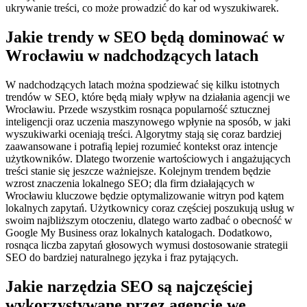
ukrywanie treści, co może prowadzić do kar od wyszukiwarek.
Jakie trendy w SEO będą dominować w
Wrocławiu w nadchodzących latach
W nadchodzących latach można spodziewać się kilku istotnych
trendów w SEO, które będą miały wpływ na działania agencji we
Wrocławiu. Przede wszystkim rosnąca popularność sztucznej
inteligencji oraz uczenia maszynowego wpłynie na sposób, w jaki
wyszukiwarki oceniają treści. Algorytmy stają się coraz bardziej
zaawansowane i potrafią lepiej rozumieć kontekst oraz intencje
użytkowników. Dlatego tworzenie wartościowych i angażujących
treści stanie się jeszcze ważniejsze. Kolejnym trendem będzie
wzrost znaczenia lokalnego SEO; dla firm działających w
Wrocławiu kluczowe będzie optymalizowanie witryn pod kątem
lokalnych zapytań. Użytkownicy coraz częściej poszukują usług w
swoim najbliższym otoczeniu, dlatego warto zadbać o obecność w
Google My Business oraz lokalnych katalogach. Dodatkowo,
rosnąca liczba zapytań głosowych wymusi dostosowanie strategii
SEO do bardziej naturalnego języka i fraz pytających.
Jakie narzędzia SEO są najczęściej
wykorzystywane przez agencje we