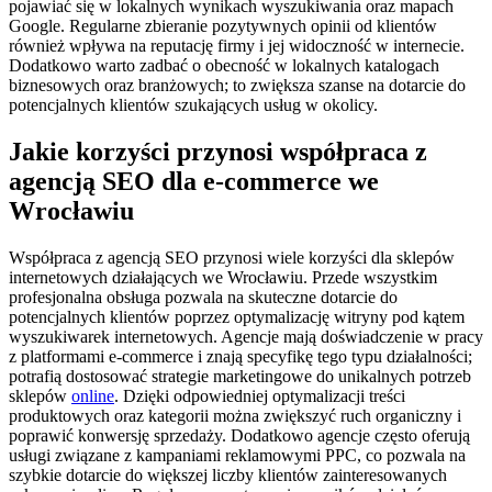
pojawiać się w lokalnych wynikach wyszukiwania oraz mapach
Google. Regularne zbieranie pozytywnych opinii od klientów
również wpływa na reputację firmy i jej widoczność w internecie.
Dodatkowo warto zadbać o obecność w lokalnych katalogach
biznesowych oraz branżowych; to zwiększa szanse na dotarcie do
potencjalnych klientów szukających usług w okolicy.
Jakie korzyści przynosi współpraca z
agencją SEO dla e-commerce we
Wrocławiu
Współpraca z agencją SEO przynosi wiele korzyści dla sklepów
internetowych działających we Wrocławiu. Przede wszystkim
profesjonalna obsługa pozwala na skuteczne dotarcie do
potencjalnych klientów poprzez optymalizację witryny pod kątem
wyszukiwarek internetowych. Agencje mają doświadczenie w pracy
z platformami e-commerce i znają specyfikę tego typu działalności;
potrafią dostosować strategie marketingowe do unikalnych potrzeb
sklepów
online
. Dzięki odpowiedniej optymalizacji treści
produktowych oraz kategorii można zwiększyć ruch organiczny i
poprawić konwersję sprzedaży. Dodatkowo agencje często oferują
usługi związane z kampaniami reklamowymi PPC, co pozwala na
szybkie dotarcie do większej liczby klientów zainteresowanych