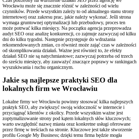
Czas potrzebny na wdrożenie działań SEO przez agencję we
Wrocławiu może się znacznie różnić w zależności od wielu
czynników. Przede wszystkim zależy to od aktualnego stanu strony
internetowej oraz zakresu prac, jakie należy wykonać. Jeśli strona
wymaga gruntownej optymalizacji lub przebudowy, proces ten
może potrwać kilka miesięcy. Na początku agencja przeprowadza
audyt SEO oraz analizę konkurencji, co zajmuje zazwyczaj od kilku
dni do kilku tygodni. Następnie przystępuje do wdrażania
rekomendowanych zmian, co również może zająć czas w zależności
od skomplikowania działań. Ważne jest również to, że efekty
działań SEO nie są natychmiastowe; zazwyczaj potrzeba od trzech
do sześciu miesięcy, aby zauważyć znaczące poprawy w rankingach
wyszukiwania i ruchu organicznym.
Jakie są najlepsze praktyki SEO dla
lokalnych firm we Wrocławiu
Lokalne firmy we Wrocławiu powinny stosować kilka najlepszych
praktyk SEO, aby zwiększyć swoją widoczność w internecie i
przyciągnąć klientów z okolicy. Przede wszystkim ważne jest
zoptymalizowanie strony pod kątem lokalnych słów kluczowych;
warto uwzględnić nazwę miasta oraz konkretne usługi oferowane
przez firmę w treściach na stronie. Kluczowe jest także stworzenie
profilu Google My Business; dzięki temu firma będzie mogła