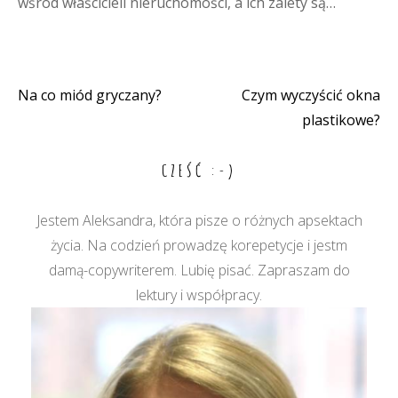
wśród właścicieli nieruchomości, a ich zalety są…
Na co miód gryczany?
Czym wyczyścić okna
Nawigacja
plastikowe?
wpisu
CZEŚĆ :-)
Jestem Aleksandra, która pisze o różnych apsektach
życia. Na codzień prowadzę korepetycje i jestm
damą-copywriterem. Lubię pisać. Zapraszam do
lektury i współpracy.