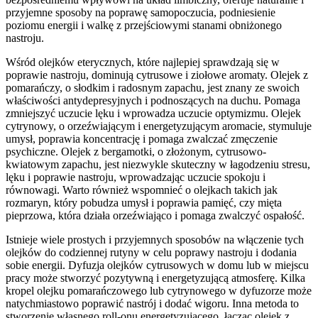
przyjemne sposoby na poprawę samopoczucia, podniesienie
poziomu energii i walkę z przejściowymi stanami obniżonego
nastroju.
Wśród olejków eterycznych, które najlepiej sprawdzają się w
poprawie nastroju, dominują cytrusowe i ziołowe aromaty. Olejek z
pomarańczy, o słodkim i radosnym zapachu, jest znany ze swoich
właściwości antydepresyjnych i podnoszących na duchu. Pomaga
zmniejszyć uczucie lęku i wprowadza uczucie optymizmu. Olejek
cytrynowy, o orzeźwiającym i energetyzującym aromacie, stymuluje
umysł, poprawia koncentrację i pomaga zwalczać zmęczenie
psychiczne. Olejek z bergamotki, o złożonym, cytrusowo-
kwiatowym zapachu, jest niezwykle skuteczny w łagodzeniu stresu,
lęku i poprawie nastroju, wprowadzając uczucie spokoju i
równowagi. Warto również wspomnieć o olejkach takich jak
rozmaryn, który pobudza umysł i poprawia pamięć, czy mięta
pieprzowa, która działa orzeźwiająco i pomaga zwalczyć ospałość.
Istnieje wiele prostych i przyjemnych sposobów na włączenie tych
olejków do codziennej rutyny w celu poprawy nastroju i dodania
sobie energii. Dyfuzja olejków cytrusowych w domu lub w miejscu
pracy może stworzyć pozytywną i energetyzującą atmosferę. Kilka
kropel olejku pomarańczowego lub cytrynowego w dyfuzorze może
natychmiastowo poprawić nastrój i dodać wigoru. Inna metoda to
stworzenie własnego roll-onu energetyzującego, łącząc olejek z