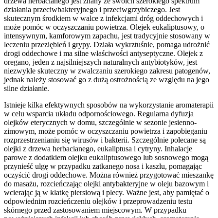
drzewa herbacianego jest znany ze swoich szerokiego spektrum
działania przeciwbakteryjnego i przeciwgrzybiczego. Jest
skutecznym środkiem w walce z infekcjami dróg oddechowych i
może pomóc w oczyszczaniu powietrza. Olejek eukaliptusowy, o
intensywnym, kamforowym zapachu, jest tradycyjnie stosowany w
leczeniu przeziębień i grypy. Działa wykrztuśnie, pomaga udrożnić
drogi oddechowe i ma silne właściwości antyseptyczne. Olejek z
oregano, jeden z najsilniejszych naturalnych antybiotyków, jest
niezwykle skuteczny w zwalczaniu szerokiego zakresu patogenów,
jednak należy stosować go z dużą ostrożnością ze względu na jego
silne działanie.
Istnieje kilka efektywnych sposobów na wykorzystanie aromaterapii
w celu wsparcia układu odpornościowego. Regularna dyfuzja
olejków eterycznych w domu, szczególnie w sezonie jesienno-
zimowym, może pomóc w oczyszczaniu powietrza i zapobieganiu
rozprzestrzenianiu się wirusów i bakterii. Szczególnie polecane są
olejki z drzewa herbacianego, eukaliptusa i cytryny. Inhalacje
parowe z dodatkiem olejku eukaliptusowego lub sosnowego mogą
przynieść ulgę w przypadku zatkanego nosa i kaszlu, pomagając
oczyścić drogi oddechowe. Można również przygotować mieszankę
do masażu, rozcieńczając olejki antybakteryjne w oleju bazowym i
wcierając ją w klatkę piersiową i plecy. Ważne jest, aby pamiętać o
odpowiednim rozcieńczeniu olejków i przeprowadzeniu testu
skórnego przed zastosowaniem miejscowym. W przypadku