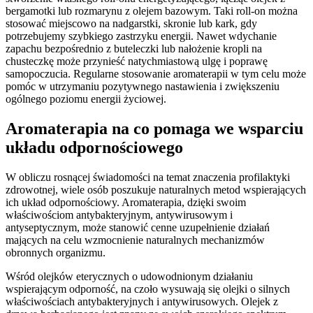
bergamotki lub rozmarynu z olejem bazowym. Taki roll-on można
stosować miejscowo na nadgarstki, skronie lub kark, gdy
potrzebujemy szybkiego zastrzyku energii. Nawet wdychanie
zapachu bezpośrednio z buteleczki lub nałożenie kropli na
chusteczkę może przynieść natychmiastową ulgę i poprawę
samopoczucia. Regularne stosowanie aromaterapii w tym celu może
pomóc w utrzymaniu pozytywnego nastawienia i zwiększeniu
ogólnego poziomu energii życiowej.
Aromaterapia na co pomaga we wsparciu
układu odpornościowego
W obliczu rosnącej świadomości na temat znaczenia profilaktyki
zdrowotnej, wiele osób poszukuje naturalnych metod wspierających
ich układ odpornościowy. Aromaterapia, dzięki swoim
właściwościom antybakteryjnym, antywirusowym i
antyseptycznym, może stanowić cenne uzupełnienie działań
mających na celu wzmocnienie naturalnych mechanizmów
obronnych organizmu.
Wśród olejków eterycznych o udowodnionym działaniu
wspierającym odporność, na czoło wysuwają się olejki o silnych
właściwościach antybakteryjnych i antywirusowych. Olejek z