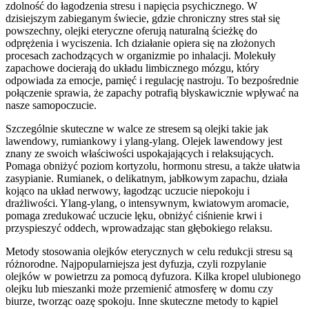
zdolność do łagodzenia stresu i napięcia psychicznego. W
dzisiejszym zabieganym świecie, gdzie chroniczny stres stał się
powszechny, olejki eteryczne oferują naturalną ścieżkę do
odprężenia i wyciszenia. Ich działanie opiera się na złożonych
procesach zachodzących w organizmie po inhalacji. Molekuły
zapachowe docierają do układu limbicznego mózgu, który
odpowiada za emocje, pamięć i regulację nastroju. To bezpośrednie
połączenie sprawia, że zapachy potrafią błyskawicznie wpływać na
nasze samopoczucie.
Szczególnie skuteczne w walce ze stresem są olejki takie jak
lawendowy, rumiankowy i ylang-ylang. Olejek lawendowy jest
znany ze swoich właściwości uspokajających i relaksujących.
Pomaga obniżyć poziom kortyzolu, hormonu stresu, a także ułatwia
zasypianie. Rumianek, o delikatnym, jabłkowym zapachu, działa
kojąco na układ nerwowy, łagodząc uczucie niepokoju i
drażliwości. Ylang-ylang, o intensywnym, kwiatowym aromacie,
pomaga zredukować uczucie lęku, obniżyć ciśnienie krwi i
przyspieszyć oddech, wprowadzając stan głębokiego relaksu.
Metody stosowania olejków eterycznych w celu redukcji stresu są
różnorodne. Najpopularniejsza jest dyfuzja, czyli rozpylanie
olejków w powietrzu za pomocą dyfuzora. Kilka kropel ulubionego
olejku lub mieszanki może przemienić atmosferę w domu czy
biurze, tworząc oazę spokoju. Inne skuteczne metody to kąpiel