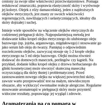
ceniony za swoje silne właściwości przeciwstarzeniowe. Pomaga
redukować zmarszczki, poprawia elastyczność skóry i wyrównuje
jej koloryt. Olejek z róży damasceńskiej, jeden z najdroższych
olejków eterycznych, jest znany ze swoich właściwości
regenerujących, nawilżających i uelastyczniających, idealny dla
skóry dojrzałej i suchej.
Istnieje wiele sposobów na włączenie olejków eterycznych do
codziennej pielęgnacji skóry. Najpopularniejszą metodą jest
dodawanie kilku kropel olejku eterycznego do ulubionego oleju
bazowego (np. jojoba, arganowego, migdałowego) i stosowanie go
jako serum lub oleju do twarzy. Pamiętaj o odpowiednim
rozcieńczeniu olejków, zazwyczaj stosuje się 1-2 krople olejku
eterycznego na 5 ml oleju bazowego. Olejki można również
dodawać do domowych maseczek, peelingów czy kąpieli. Na
przykład, dodanie kilku kropel olejku z drzewa herbacianego do
glinki kosmetycznej może stworzyć skuteczną maseczkę
oczyszczającą dla skóry tłustej i problematycznej. Przed
zastosowaniem nowego olejku na większej powierzchni skóry,
zawsze warto przeprowadzić test na małym, niewidocznym
obszarze, aby wykluczyć ewentualne reakcje alergiczne. Regularne
stosowanie aromaterapii w pielęgnacji skóry może przynieść
widoczne rezultaty, poprawiając jej wygląd i zdrowie.
Aromaterapia na co pomaga w