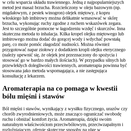
w celu wsparcia układu trawiennego. Jedną z najpopularniejszych
metod jest masaż brzucha. Rozcieńczony w oleju bazowym (np.
migdałowym, z pestek winogron) olejek miętowy, z kopru
włoskiego lub imbirowy można delikatnie wmasować w skórę
brzucha, wykonując ruchy zgodne z ruchem wskazówek zegara.
Jest to szczególnie pomocne w łagodzeniu wzdęć i skurczów. Inna
skuteczna metoda to inhalacja. Kilka kropel olejku miętowego lub
imbirowego można dodać do gorącej wody i wdychać powstałą
parę, co może pomóc złagodzić nudności. Można również
przygotować napar ziołowy z dodatkiem kropli olejku eterycznego
(należy upewnić się, że olejek jest przeznaczony do spożycia i
stosować go w bardzo małych ilościach). W przypadku silnych lub
przewlekłych dolegliwości trawiennych, aromaterapia powinna być
stosowana jako metoda wspomagająca, a nie zastępująca
konsultację z lekarzem.
Aromaterapia na co pomaga w kwestii
bólu mięśni i stawów
Ból mięśni i stawów, wynikający z wysiłku fizycznego, urazów czy
chorób zwyrodnieniowych, może znacząco ograniczać swobodę
ruchu i obniżać komfort życia. Aromaterapia, dzięki swoim
naturalnym właściwościom przeciwbólowym, przeciwzapalnym i
rozluźniającym, oferuje skuteczne sposoby na ulgę w