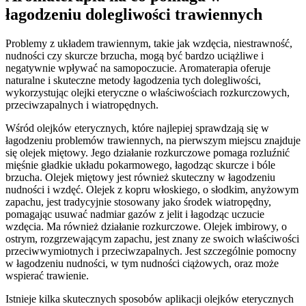
łagodzeniu dolegliwości trawiennych
Problemy z układem trawiennym, takie jak wzdęcia, niestrawność,
nudności czy skurcze brzucha, mogą być bardzo uciążliwe i
negatywnie wpływać na samopoczucie. Aromaterapia oferuje
naturalne i skuteczne metody łagodzenia tych dolegliwości,
wykorzystując olejki eteryczne o właściwościach rozkurczowych,
przeciwzapalnych i wiatropędnych.
Wśród olejków eterycznych, które najlepiej sprawdzają się w
łagodzeniu problemów trawiennych, na pierwszym miejscu znajduje
się olejek miętowy. Jego działanie rozkurczowe pomaga rozluźnić
mięśnie gładkie układu pokarmowego, łagodząc skurcze i bóle
brzucha. Olejek miętowy jest również skuteczny w łagodzeniu
nudności i wzdęć. Olejek z kopru włoskiego, o słodkim, anyżowym
zapachu, jest tradycyjnie stosowany jako środek wiatropędny,
pomagając usuwać nadmiar gazów z jelit i łagodząc uczucie
wzdęcia. Ma również działanie rozkurczowe. Olejek imbirowy, o
ostrym, rozgrzewającym zapachu, jest znany ze swoich właściwości
przeciwwymiotnych i przeciwzapalnych. Jest szczególnie pomocny
w łagodzeniu nudności, w tym nudności ciążowych, oraz może
wspierać trawienie.
Istnieje kilka skutecznych sposobów aplikacji olejków eterycznych