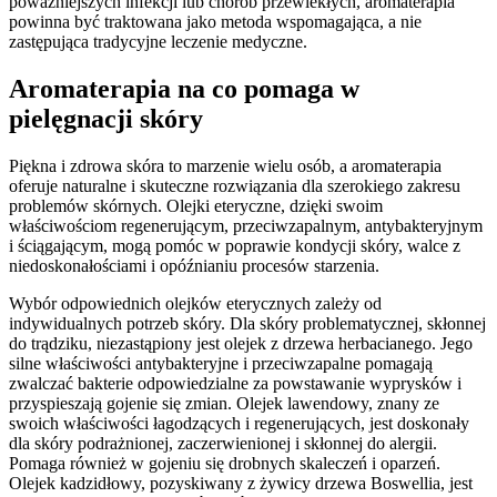
poważniejszych infekcji lub chorób przewlekłych, aromaterapia
powinna być traktowana jako metoda wspomagająca, a nie
zastępująca tradycyjne leczenie medyczne.
Aromaterapia na co pomaga w
pielęgnacji skóry
Piękna i zdrowa skóra to marzenie wielu osób, a aromaterapia
oferuje naturalne i skuteczne rozwiązania dla szerokiego zakresu
problemów skórnych. Olejki eteryczne, dzięki swoim
właściwościom regenerującym, przeciwzapalnym, antybakteryjnym
i ściągającym, mogą pomóc w poprawie kondycji skóry, walce z
niedoskonałościami i opóźnianiu procesów starzenia.
Wybór odpowiednich olejków eterycznych zależy od
indywidualnych potrzeb skóry. Dla skóry problematycznej, skłonnej
do trądziku, niezastąpiony jest olejek z drzewa herbacianego. Jego
silne właściwości antybakteryjne i przeciwzapalne pomagają
zwalczać bakterie odpowiedzialne za powstawanie wyprysków i
przyspieszają gojenie się zmian. Olejek lawendowy, znany ze
swoich właściwości łagodzących i regenerujących, jest doskonały
dla skóry podrażnionej, zaczerwienionej i skłonnej do alergii.
Pomaga również w gojeniu się drobnych skaleczeń i oparzeń.
Olejek kadzidłowy, pozyskiwany z żywicy drzewa Boswellia, jest