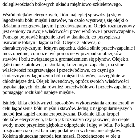
dolegliwościach bólowych układu mięśniowo-szkieletowego.
Wśród olejków eterycznych, które najlepiej sprawdzają się w
łagodzeniu bólu mięśni i stawów, na czoło wysuwają się olejki o
działaniu rozgrzewającym i przeciwzapalnym. Olejek rozmarynowy
jest ceniony za swoje właściwości przeciwbólowe i przeciwzapalne.
Pomaga poprawić krążenie krwi w tkankach, co przyspiesza
usuwanie toksyn i łagodzi ból. Olejek z jałowca, o
charakterystycznym, leśnym zapachu, działa silnie przeciwzapalnie i
moczopędnie, co może być pomocne w przypadku obrzęków
stawów i bólu związanego z gromadzeniem się płynów. Olejek z
gałki muszkatołowej, o słodkim, korzennym zapachu, ma silne
właściwości rozgrzewające i przeciwbólowe, co czyni go
skutecznym w łagodzeniu bólu mięśni i stawów, szczególnie w
chłodniejsze dni. Olejek lawendowy, oprócz swoich właściwości
uspokajających, działa również przeciwbólowo i przeciwzapalnie,
pomagając rozluźnić napięte mięśnie.
Istnieje kilka efektywnych sposobów wykorzystania aromaterapii w
celu łagodzenia bólu mięśni i stawów. Jedną z najpopularniejszych
metod jest kąpiel aromaterapeutyczna. Dodanie kilku kropel
olejków eterycznych, takich jak rozmaryn czy jałowiec, do ciepłej
wody może przynieść głębokie odprężenie i ulgę w bólu. Po kąpieli,
rozgrzane ciało jest bardziej podatne na wchłanianie olejków.
Kolejną skuteczną metodą jest masaż. Rozcieńczone w oleju