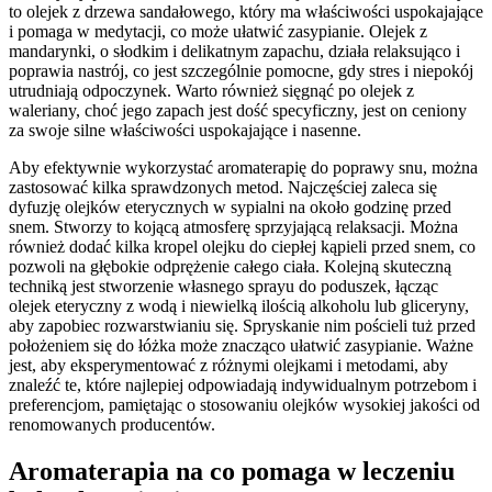
to olejek z drzewa sandałowego, który ma właściwości uspokajające
i pomaga w medytacji, co może ułatwić zasypianie. Olejek z
mandarynki, o słodkim i delikatnym zapachu, działa relaksująco i
poprawia nastrój, co jest szczególnie pomocne, gdy stres i niepokój
utrudniają odpoczynek. Warto również sięgnąć po olejek z
waleriany, choć jego zapach jest dość specyficzny, jest on ceniony
za swoje silne właściwości uspokajające i nasenne.
Aby efektywnie wykorzystać aromaterapię do poprawy snu, można
zastosować kilka sprawdzonych metod. Najczęściej zaleca się
dyfuzję olejków eterycznych w sypialni na około godzinę przed
snem. Stworzy to kojącą atmosferę sprzyjającą relaksacji. Można
również dodać kilka kropel olejku do ciepłej kąpieli przed snem, co
pozwoli na głębokie odprężenie całego ciała. Kolejną skuteczną
techniką jest stworzenie własnego sprayu do poduszek, łącząc
olejek eteryczny z wodą i niewielką ilością alkoholu lub gliceryny,
aby zapobiec rozwarstwianiu się. Spryskanie nim pościeli tuż przed
położeniem się do łóżka może znacząco ułatwić zasypianie. Ważne
jest, aby eksperymentować z różnymi olejkami i metodami, aby
znaleźć te, które najlepiej odpowiadają indywidualnym potrzebom i
preferencjom, pamiętając o stosowaniu olejków wysokiej jakości od
renomowanych producentów.
Aromaterapia na co pomaga w leczeniu