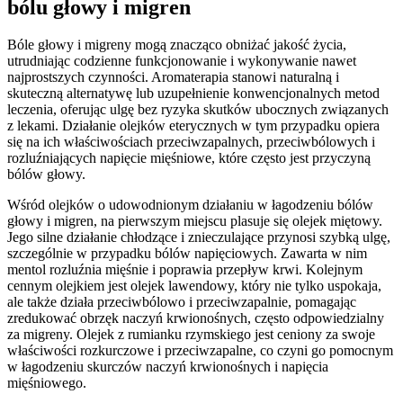
bólu głowy i migren
Bóle głowy i migreny mogą znacząco obniżać jakość życia,
utrudniając codzienne funkcjonowanie i wykonywanie nawet
najprostszych czynności. Aromaterapia stanowi naturalną i
skuteczną alternatywę lub uzupełnienie konwencjonalnych metod
leczenia, oferując ulgę bez ryzyka skutków ubocznych związanych
z lekami. Działanie olejków eterycznych w tym przypadku opiera
się na ich właściwościach przeciwzapalnych, przeciwbólowych i
rozluźniających napięcie mięśniowe, które często jest przyczyną
bólów głowy.
Wśród olejków o udowodnionym działaniu w łagodzeniu bólów
głowy i migren, na pierwszym miejscu plasuje się olejek miętowy.
Jego silne działanie chłodzące i znieczulające przynosi szybką ulgę,
szczególnie w przypadku bólów napięciowych. Zawarta w nim
mentol rozluźnia mięśnie i poprawia przepływ krwi. Kolejnym
cennym olejkiem jest olejek lawendowy, który nie tylko uspokaja,
ale także działa przeciwbólowo i przeciwzapalnie, pomagając
zredukować obrzęk naczyń krwionośnych, często odpowiedzialny
za migreny. Olejek z rumianku rzymskiego jest ceniony za swoje
właściwości rozkurczowe i przeciwzapalne, co czyni go pomocnym
w łagodzeniu skurczów naczyń krwionośnych i napięcia
mięśniowego.