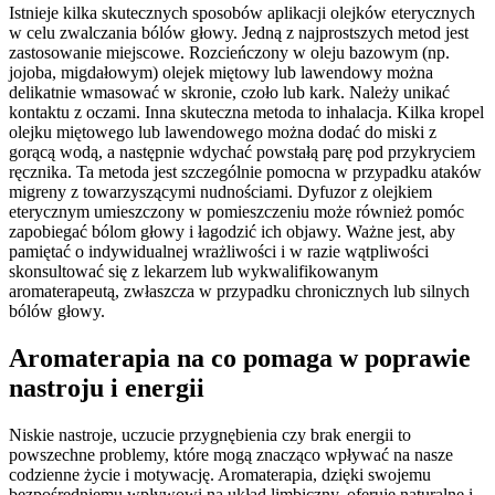
Istnieje kilka skutecznych sposobów aplikacji olejków eterycznych
w celu zwalczania bólów głowy. Jedną z najprostszych metod jest
zastosowanie miejscowe. Rozcieńczony w oleju bazowym (np.
jojoba, migdałowym) olejek miętowy lub lawendowy można
delikatnie wmasować w skronie, czoło lub kark. Należy unikać
kontaktu z oczami. Inna skuteczna metoda to inhalacja. Kilka kropel
olejku miętowego lub lawendowego można dodać do miski z
gorącą wodą, a następnie wdychać powstałą parę pod przykryciem
ręcznika. Ta metoda jest szczególnie pomocna w przypadku ataków
migreny z towarzyszącymi nudnościami. Dyfuzor z olejkiem
eterycznym umieszczony w pomieszczeniu może również pomóc
zapobiegać bólom głowy i łagodzić ich objawy. Ważne jest, aby
pamiętać o indywidualnej wrażliwości i w razie wątpliwości
skonsultować się z lekarzem lub wykwalifikowanym
aromaterapeutą, zwłaszcza w przypadku chronicznych lub silnych
bólów głowy.
Aromaterapia na co pomaga w poprawie
nastroju i energii
Niskie nastroje, uczucie przygnębienia czy brak energii to
powszechne problemy, które mogą znacząco wpływać na nasze
codzienne życie i motywację. Aromaterapia, dzięki swojemu
bezpośredniemu wpływowi na układ limbiczny, oferuje naturalne i