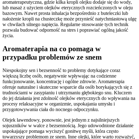
aromaterapeutyczna, gdzie kilka kropli olejku dodaje się do wody,
lub masaż z użyciem olejków eterycznych rozcieńczonych w oleju
bazowym. Nawet prosta inhalacja bezpośrednio z buteleczki lub
nałożenie kropli na chusteczkę może przynieść natychmiastową ulgę
w chwilach silnego napięcia. Regularne stosowanie tych technik
pozwala budować odporność na stres i poprawiać ogólną jakość
życia.
Aromaterapia na co pomaga w
przypadku problemów ze snem
Niespokojny sen i bezsenność to problemy dotykające coraz
większą liczbę osób, negatywnie wpływając na codzienne
funkcjonowanie, koncentrację i ogólne zdrowie. Aromaterapia
oferuje naturalne i skuteczne wsparcie dla osób borykających się z
trudnościami w zasypianiu i utrzymaniu głębokiego snu. Kluczem
do jej działania jest zdolność olejków eterycznych do wpływania na
procesy relaksacyjne w organizmie, uspokajania umysłu i
przygotowywania ciała do nocnego odpoczynku.
Olejek lawendowy, ponownie, jest jednym z najsilniejszych
sojuszników w walce z bezsennością. Jego udowodnione działanie
uspokajające pomaga wyciszyć gonitwę myśli, która często
towarzyszy problemom ze snem. Inne olejki, które warto rozważyć,