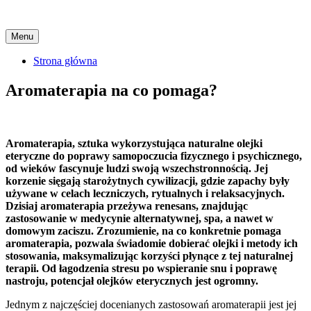
Skip
Menu
to
content
Strona główna
Aromaterapia na co pomaga?
Aromaterapia, sztuka wykorzystująca naturalne olejki
eteryczne do poprawy samopoczucia fizycznego i psychicznego,
od wieków fascynuje ludzi swoją wszechstronnością. Jej
korzenie sięgają starożytnych cywilizacji, gdzie zapachy były
używane w celach leczniczych, rytualnych i relaksacyjnych.
Dzisiaj aromaterapia przeżywa renesans, znajdując
zastosowanie w medycynie alternatywnej, spa, a nawet w
domowym zaciszu. Zrozumienie, na co konkretnie pomaga
aromaterapia, pozwala świadomie dobierać olejki i metody ich
stosowania, maksymalizując korzyści płynące z tej naturalnej
terapii. Od łagodzenia stresu po wspieranie snu i poprawę
nastroju, potencjał olejków eterycznych jest ogromny.
Jednym z najczęściej docenianych zastosowań aromaterapii jest jej