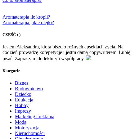
Co to aromaterapia?
Aromaterapia ile kropli?
Aromaterapia jakie olejki?
CZEŚĆ :-)
Jestem Aleksandra, która pisze o różnych apsektach życia. Na
codzień prowadzę korepetycje i jestm damą-copywriterem. Lubię
pisać. Zapraszam do lektury i współpracy.
Kategorie
Biznes
Budownictwo
Dziecko
Edukacja
Hobby
Imprezy
Marketing i reklama
Moda
Motoryzacja
Nieruchomości
Obcojęzyczne