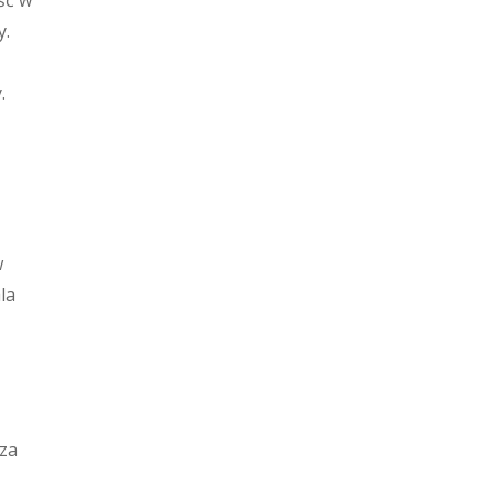
ść w
y.
.
w
la
za