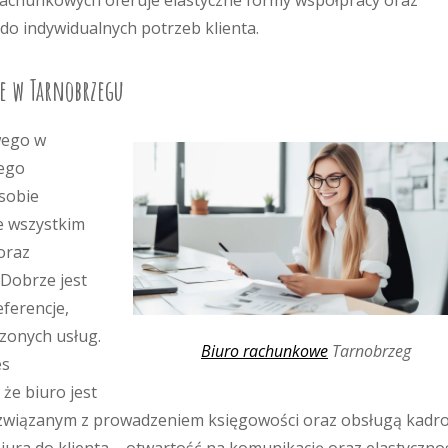
rachunkowych oferuje elastyczne formy współpracy oraz
o indywidualnych potrzeb klienta.
e w Tarnobrzegu
wego w
dego
 sobie
e wszystkim
oraz
 Dobrze jest
eferencje,
zonych usług.
Biuro rachunkowe
Tarnobrzeg
es
że biuro jest
 związanym z prowadzeniem księgowości oraz obsługą kadr