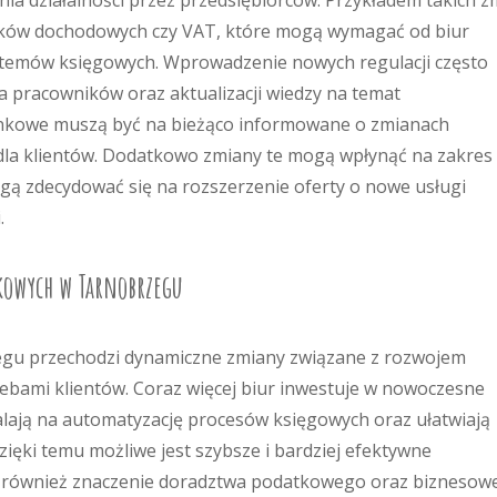
a działalności przez przedsiębiorców. Przykładem takich z
tków dochodowych czy VAT, które mogą wymagać od biur
stemów księgowych. Wprowadzenie nowych regulacji często
ia pracowników oraz aktualizacji wiedzy na temat
unkowe muszą być na bieżąco informowane o zmianach
 dla klientów. Dodatkowo zmiany te mogą wpłynąć na zakres
gą zdecydować się na rozszerzenie oferty o nowe usługi
.
kowych w Tarnobrzegu
gu przechodzi dynamiczne zmiany związane z rozwojem
zebami klientów. Coraz więcej biur inwestuje w nowoczesne
lają na automatyzację procesów księgowych oraz ułatwiają
ięki temu możliwe jest szybsze i bardziej efektywne
ta również znaczenie doradztwa podatkowego oraz biznesow