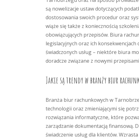
Tarnobrzegu oraz na sposób prowadzeni
są nowelizacje ustaw dotyczących poda
dostosowania swoich procedur oraz sy
wiąże się także z koniecznością szkolen
obowiązujących przepisów. Biura rach
legislacyjnych oraz ich konsekwencjach
świadczonych usług – niektóre biura mo
doradcze związane z nowymi przepisami
Jakie są trendy w branży biur rachun
Branża biur rachunkowych w Tarnobrze
technologii oraz zmieniającymi się potr
rozwiązania informatyczne, które pozwa
zarządzanie dokumentacją finansową. Dz
świadczenie usług dla klientów. Wzras