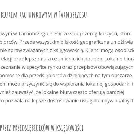
ym biurem rachunkowym w Tarnobrzegu
wym w Tarnobrzegu niesie ze sobą szereg korzyści, które
ębiorców. Przede wszystkim bliskość geograficzna umożliwia
enie spraw związanych z księgowością. Klienci mogą osobiści
elacji oraz lepszemu zrozumieniu ich potrzeb. Lokalne biur
ozeznanie w specyfice rynku oraz przepisów obowiązujących
pomocne dla przedsiębiorców działających na tym obszarze.
m może przyczynić się do wspierania lokalnej gospodarki i
ież zauważyć, że lokalne biura często oferują bardziej
 co pozwala na lepsze dostosowanie usług do indywidualnyc
 przez przedsiębiorców w księgowości