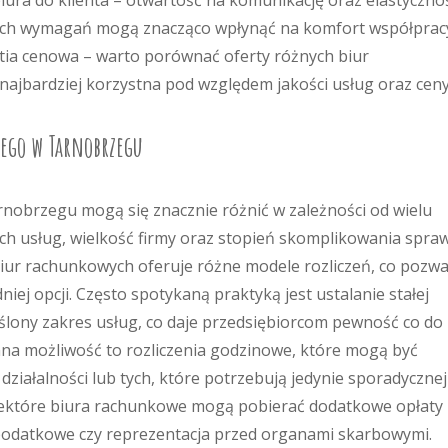
iura do klienta – otwartość na komunikację oraz elastyczno
ych wymagań mogą znacząco wpłynąć na komfort współprac
tia cenowa – warto porównać oferty różnych biur
najbardziej korzystna pod względem jakości usług oraz ceny
wego w Tarnobrzegu
nobrzegu mogą się znacznie różnić w zależności od wielu
ych usług, wielkość firmy oraz stopień skomplikowania spra
biur rachunkowych oferuje różne modele rozliczeń, co pozwa
iej opcji. Często spotykaną praktyką jest ustalanie stałej
eślony zakres usług, co daje przedsiębiorcom pewność co do
na możliwość to rozliczenia godzinowe, które mogą być
działalności lub tych, które potrzebują jedynie sporadycznej
iektóre biura rachunkowe mogą pobierać dodatkowe opłaty 
 podatkowe czy reprezentacja przed organami skarbowymi.