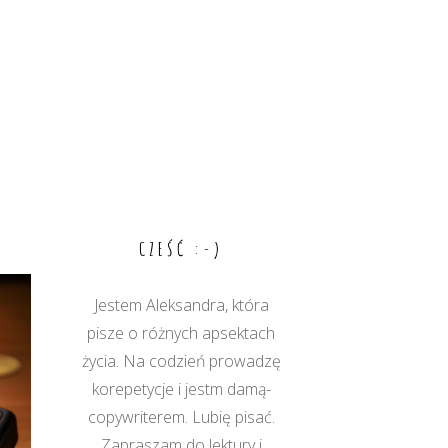
CZEŚĆ :-)
Jestem Aleksandra, która
pisze o różnych apsektach
życia. Na codzień prowadzę
korepetycje i jestm damą-
copywriterem. Lubię pisać.
Zapraszam do lektury i